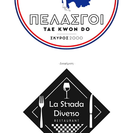
- Διαφήμιση -