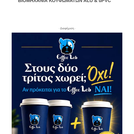
- Διαφήμιση -