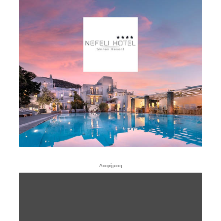
- Διαφήμιση -