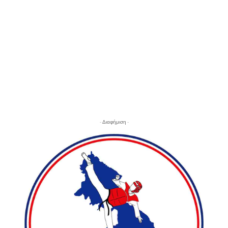
- Διαφήμιση -