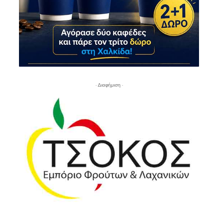
- Διαφήμιση -