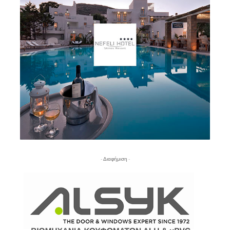
- Διαφήμιση -