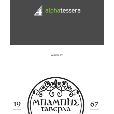
- Διαφήμιση -