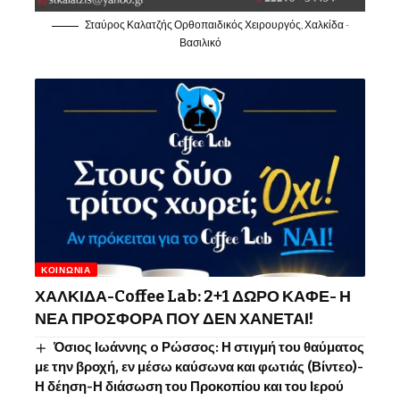
Σταύρος Καλατζής Ορθοπαιδικός Χειρουργός, Χαλκίδα -
Βασιλικό
ΚΟΙΝΩΝΊΑ
ΧΑΛΚΙΔΑ-Coffee Lab: 2+1 ΔΩΡΟ ΚΑΦΕ- Η
ΝΕΑ ΠΡΟΣΦΟΡΑ ΠΟΥ ΔΕΝ ΧΑΝΕΤΑΙ!
Όσιος Ιωάννης o Ρώσσος: Η στιγμή του θαύματος
με την βροχή, εν μέσω καύσωνα και φωτιάς (Βίντεο)-
Η δέηση-Η διάσωση του Προκοπίου και του Ιερού