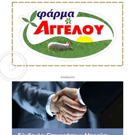
- Διαφήμιση -