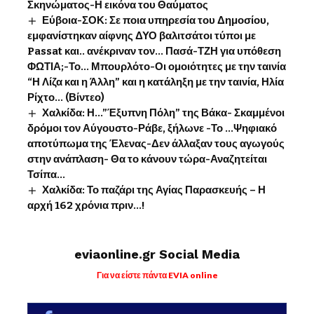
Σκηνώματος-Η εικόνα του Θαύματος
Εύβοια-ΣΟΚ: Σε ποια υπηρεσία του Δημοσίου,
εμφανίστηκαν αίφνης ΔΥΟ βαλιτσάτοι τύποι με
Passat και.. ανέκριναν τον… Πασά-ΤΖΗ για υπόθεση
ΦΩΤΙΑ;-Το… Μπουρλότο-Οι ομοιότητες με την ταινία
“Η Λίζα και η Άλλη” και η κατάληξη με την ταινία, Ηλία
Ρίχτο… (Βίντεο)
Χαλκίδα: Η…”Έξυπνη Πόλη” της Βάκα- Σκαμμένοι
δρόμοι τον Αύγουστο-Ράβε, ξήλωνε -Το …Ψηφιακό
αποτύπωμα της Έλενας-Δεν άλλαξαν τους αγωγούς
στην ανάπλαση- Θα το κάνουν τώρα-Αναζητείται
Τσίπα…
Χαλκίδα: Το παζάρι της Αγίας Παρασκευής – Η
αρχή 162 χρόνια πριν…!
eviaonline.gr Social Media
Για να είστε πάντα EVIA online