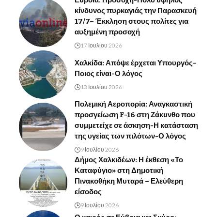
Εύβοια: Προσοχή-Πολύ υψηλός
κίνδυνος πυρκαγιάς την Παρασκευή
17/7– Έκκληση στους πολίτες για
αυξημένη προσοχή
17 Ιουλίου 2026
Χαλκίδα: Απόψε έρχεται Υπουργός-
Ποιος είναι-Ο λόγος
13 Ιουλίου 2026
Πολεμική Αεροπορία: Αναγκαστική
προσγείωση F-16 στη Ζάκυνθο που
συμμετείχε σε άσκηση-Η κατάσταση
της υγείας των πιλότων-Ο λόγος
9 Ιουλίου 2026
Δήμος Χαλκιδέων: Η έκθεση «Το
Καταφύγιο» στη Δημοτική
Πινακοθήκη Μυταρά – Ελεύθερη
είσοδος
9 Ιουλίου 2026