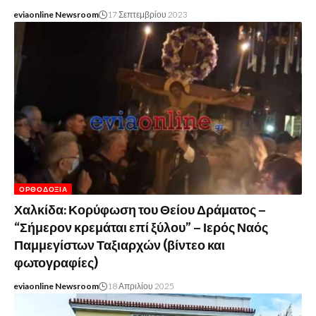
eviaonline Newsroom
17 Σεπτεμβρίου 2023
ΟΡΘΟΔΟΞΊΑ
Χαλκίδα: Κορύφωση του Θείου Δράματος –
“Σήμερον κρεμάται επί ξύλου” – Ιερός Ναός
Παμμεγίστων Ταξιαρχών (βίντεο και
φωτογραφίες)
eviaonline Newsroom
18 Απριλίου 2025