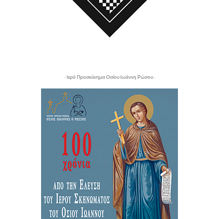
- Ιερό Προσκύνημα Οσίου Ιωάννη Ρώσου -