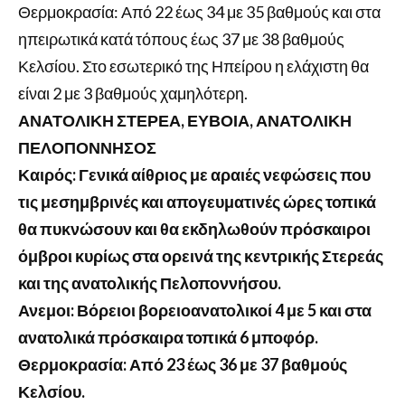
Θερμοκρασία: Από 22 έως 34 με 35 βαθμούς και στα
ηπειρωτικά κατά τόπους έως 37 με 38 βαθμούς
Κελσίου. Στο εσωτερικό της Ηπείρου η ελάχιστη θα
είναι 2 με 3 βαθμούς χαμηλότερη.
ΑΝΑΤΟΛΙΚΗ ΣΤΕΡΕΑ, ΕΥΒΟΙΑ, ΑΝΑΤΟΛΙΚΗ
ΠΕΛΟΠΟΝΝΗΣΟΣ
Καιρός: Γενικά αίθριος με αραιές νεφώσεις που
τις μεσημβρινές και απογευματινές ώρες τοπικά
θα πυκνώσουν και θα εκδηλωθούν πρόσκαιροι
όμβροι κυρίως στα ορεινά της κεντρικής Στερεάς
και της ανατολικής Πελοποννήσου.
Ανεμοι: Βόρειοι βορειοανατολικοί 4 με 5 και στα
ανατολικά πρόσκαιρα τοπικά 6 μποφόρ.
Θερμοκρασία: Από 23 έως 36 με 37 βαθμούς
Κελσίου.