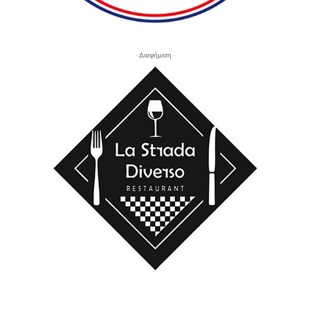
- Διαφήμιση -