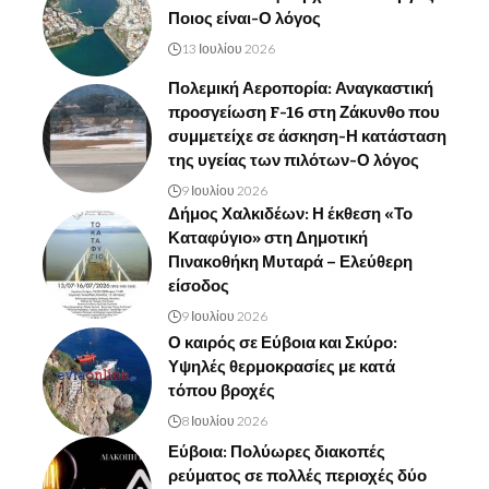
Ποιος είναι-Ο λόγος
13 Ιουλίου 2026
Πολεμική Αεροπορία: Αναγκαστική
προσγείωση F-16 στη Ζάκυνθο που
συμμετείχε σε άσκηση-Η κατάσταση
της υγείας των πιλότων-Ο λόγος
9 Ιουλίου 2026
Δήμος Χαλκιδέων: Η έκθεση «Το
Καταφύγιο» στη Δημοτική
Πινακοθήκη Μυταρά – Ελεύθερη
είσοδος
9 Ιουλίου 2026
Ο καιρός σε Εύβοια και Σκύρο:
Υψηλές θερμοκρασίες με κατά
τόπου βροχές
8 Ιουλίου 2026
Εύβοια: Πολύωρες διακοπές
ρεύματος σε πολλές περιοχές δύο