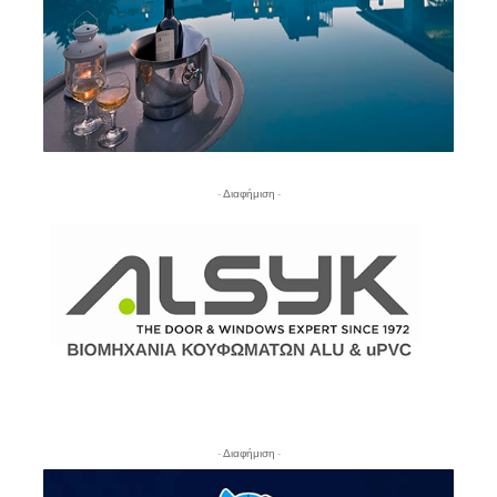
- Διαφήμιση -
- Διαφήμιση -