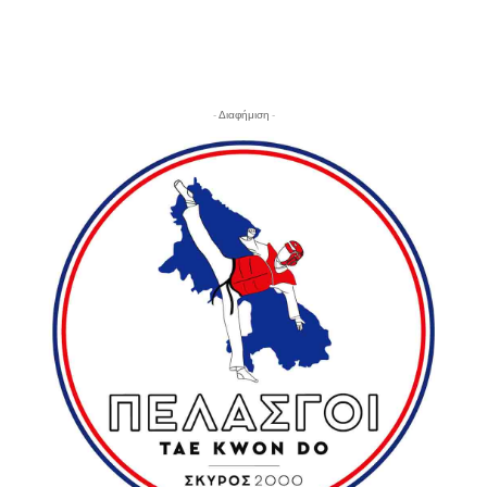
- Διαφήμιση -