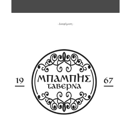
- Διαφήμιση -