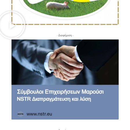
- Διαφήμιση -