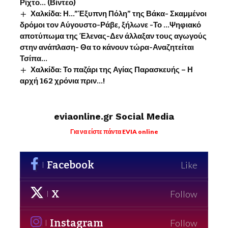
Ρίχτο… (Βίντεο)
Χαλκίδα: Η…”Έξυπνη Πόλη” της Βάκα- Σκαμμένοι
δρόμοι τον Αύγουστο-Ράβε, ξήλωνε -Το …Ψηφιακό
αποτύπωμα της Έλενας-Δεν άλλαξαν τους αγωγούς
στην ανάπλαση- Θα το κάνουν τώρα-Αναζητείται
Τσίπα…
Χαλκίδα: Το παζάρι της Αγίας Παρασκευής – Η
αρχή 162 χρόνια πριν…!
eviaonline.gr Social Media
Για να είστε πάντα EVIA online
Facebook
Like
X
Follow
Instagram
Follow