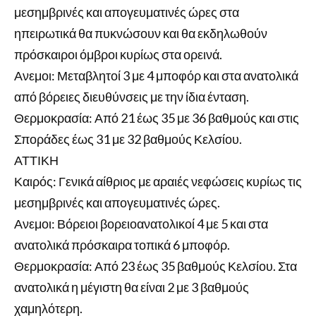
μεσημβρινές και απογευματινές ώρες στα
ηπειρωτικά θα πυκνώσουν και θα εκδηλωθούν
πρόσκαιροι όμβροι κυρίως στα ορεινά.
Ανεμοι: Μεταβλητοί 3 με 4 μποφόρ και στα ανατολικά
από βόρειες διευθύνσεις με την ίδια ένταση.
Θερμοκρασία: Από 21 έως 35 με 36 βαθμούς και στις
Σποράδες έως 31 με 32 βαθμούς Κελσίου.
ΑΤΤΙΚΗ
Καιρός: Γενικά αίθριος με αραιές νεφώσεις κυρίως τις
μεσημβρινές και απογευματινές ώρες.
Ανεμοι: Βόρειοι βορειοανατολικοί 4 με 5 και στα
ανατολικά πρόσκαιρα τοπικά 6 μποφόρ.
Θερμοκρασία: Από 23 έως 35 βαθμούς Κελσίου. Στα
ανατολικά η μέγιστη θα είναι 2 με 3 βαθμούς
χαμηλότερη.