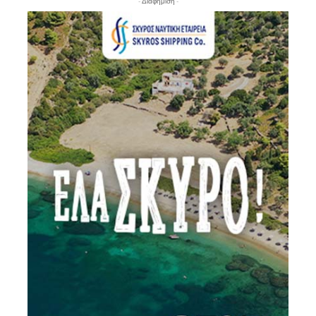
- Διαφήμιση -