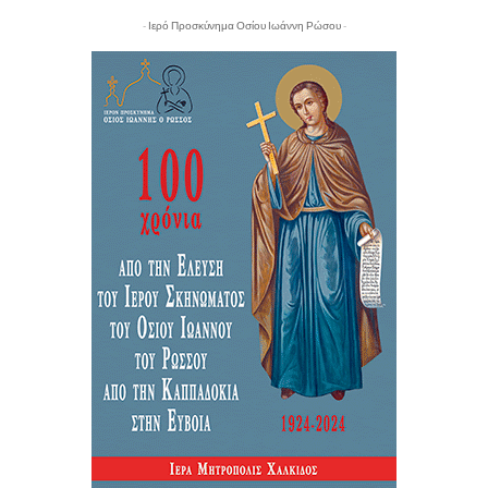
- Ιερό Προσκύνημα Οσίου Ιωάννη Ρώσου -