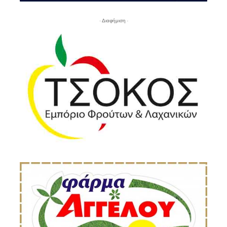
- Διαφήμιση -