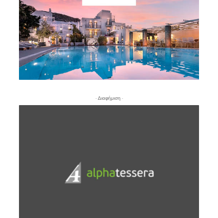
- Διαφήμιση -