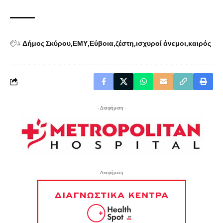
#
Δήμος Σκύρου
ΕΜΥ
Εύβοια
ζέστη
ισχυροί άνεμοι
καιρός
- Διαφήμιση -
- Διαφήμιση -