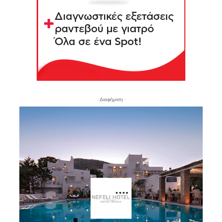
- Διαφήμιση -