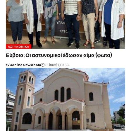
ΑΣΤΥΝΟΜΙΚΆ
Εύβοια: Οι αστυνομικοί έδωσαν αίμα (φωτο)
eviaonline Newsroom
21 Ιουνίου 2024