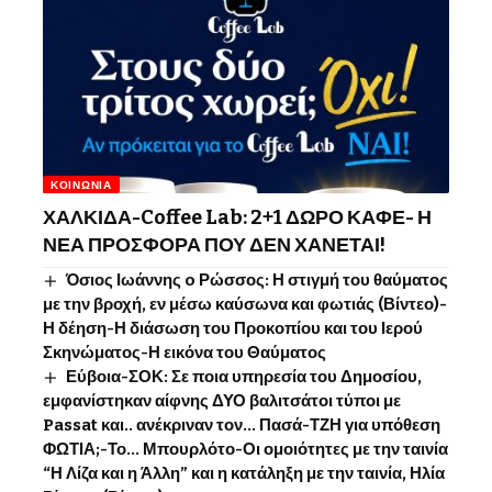
ΚΟΙΝΩΝΊΑ
ΧΑΛΚΙΔΑ-Coffee Lab: 2+1 ΔΩΡΟ ΚΑΦΕ- Η
ΝΕΑ ΠΡΟΣΦΟΡΑ ΠΟΥ ΔΕΝ ΧΑΝΕΤΑΙ!
Όσιος Ιωάννης o Ρώσσος: Η στιγμή του θαύματος
με την βροχή, εν μέσω καύσωνα και φωτιάς (Βίντεο)-
Η δέηση-Η διάσωση του Προκοπίου και του Ιερού
Σκηνώματος-Η εικόνα του Θαύματος
Εύβοια-ΣΟΚ: Σε ποια υπηρεσία του Δημοσίου,
εμφανίστηκαν αίφνης ΔΥΟ βαλιτσάτοι τύποι με
Passat και.. ανέκριναν τον… Πασά-ΤΖΗ για υπόθεση
ΦΩΤΙΑ;-Το… Μπουρλότο-Οι ομοιότητες με την ταινία
“Η Λίζα και η Άλλη” και η κατάληξη με την ταινία, Ηλία