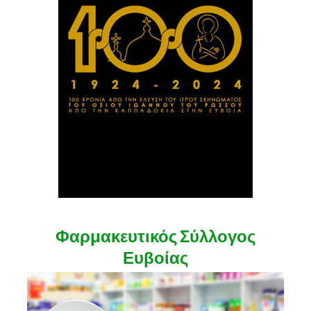
Φαρμακευτικός Σύλλογος
Ευβοίας