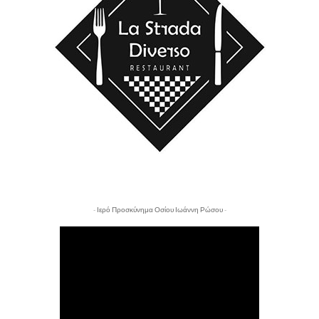
- Ιερό Προσκύνημα Οσίου Ιωάννη Ρώσου -