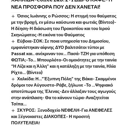
ΝΕΑ ΠΡΟΣΦΟΡΑ ΠΟΥ ΔΕΝ ΧΑΝΕΤΑΙ!
Όσιος Ιωάννης o Ρώσσος: Η στιγμή του θαύματος
με την βροχή, εν μέσω καύσωνα και φωτιάς (Βίντεο)-
Η δέηση-Η διάσωση του Προκοπίου και του Ιερού
Σκηνώματος-Η εικόνα του Θαύματος
Εύβοια-ΣΟΚ: Σε ποια υπηρεσία του Δημοσίου,
εμφανίστηκαν αίφνης ΔΥΟ βαλιτσάτοι τύποι με
Passat και.. ανέκριναν τον… Πασά-ΤΖΗ για υπόθεση
ΦΩΤΙΑ;-Το… Μπουρλότο-Οι ομοιότητες με την ταινία
“Η Λίζα και η Άλλη” και η κατάληξη με την ταινία, Ηλία
Ρίχτο… (Βίντεο)
Χαλκίδα: Η…”Έξυπνη Πόλη” της Βάκα- Σκαμμένοι
δρόμοι τον Αύγουστο-Ράβε, ξήλωνε -Το …Ψηφιακό
αποτύπωμα της Έλενας-Δεν άλλαξαν τους αγωγούς
στην ανάπλαση- Θα το κάνουν τώρα-Αναζητείται
Τσίπα…
ΣΚΥΡΟΣ: Ξενοδοχείο ΝΕΦΕΛΗ-Για ΑΝΕΦΕΛΕΣ
και Ξέγνοιαστες ΔΙΑΚΟΠΕΣ- Η προσιτή
ΠΟΛΥΤΕΛΕΙΑ!