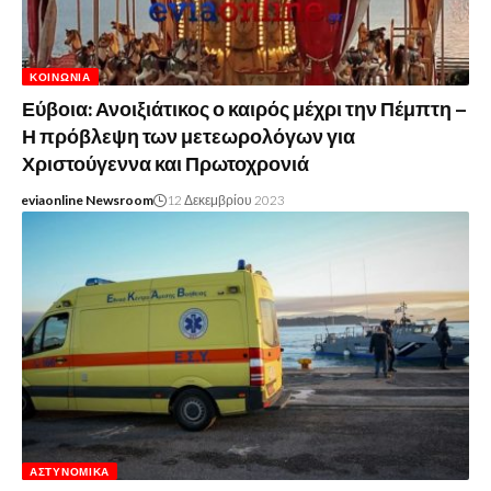
ΚΟΙΝΩΝΊΑ
Εύβοια: Ανοιξιάτικος ο καιρός μέχρι την Πέμπτη –
Η πρόβλεψη των μετεωρολόγων για
Χριστούγεννα και Πρωτοχρονιά
eviaonline Newsroom
12 Δεκεμβρίου 2023
ΑΣΤΥΝΟΜΙΚΆ