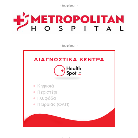
- Διαφήμιση -
- Διαφήμιση -