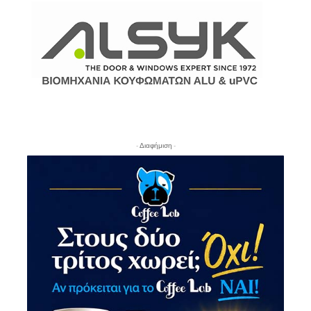
- Διαφήμιση -