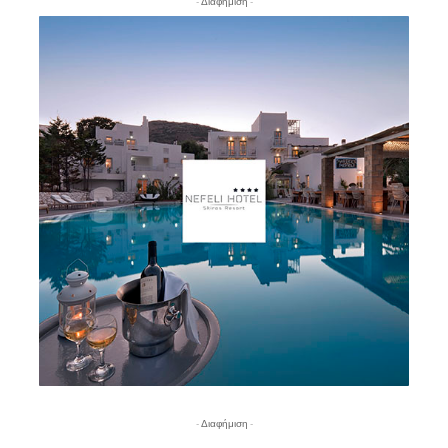
- Διαφήμιση -
- Διαφήμιση -