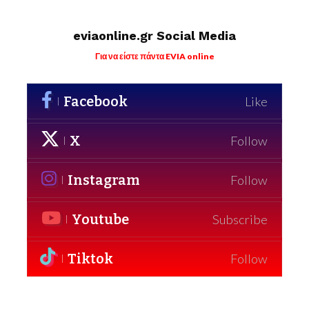
eviaonline.gr Social Media
Για να είστε πάντα EVIA online
Facebook
Like
X
Follow
Instagram
Follow
Youtube
Subscribe
Tiktok
Follow