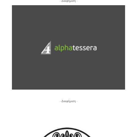
- Διαφήμιση -
- Διαφήμιση -