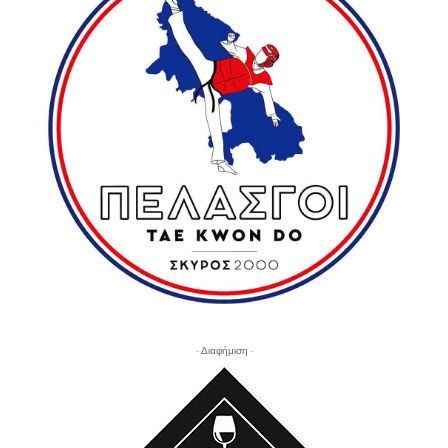
- Διαφήμιση -