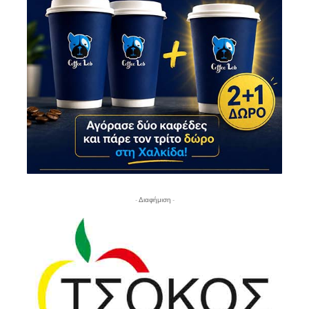
- Διαφήμιση -