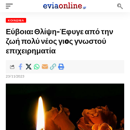
ΚΟΙΝΩΝΊΑ
Εύβοια: Θλίψη-Έφυγε από την
ζωή πολύ νέος γιoς γνωστού
επιχειρηματία
23/11/2023