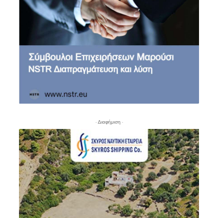
- Διαφήμιση -