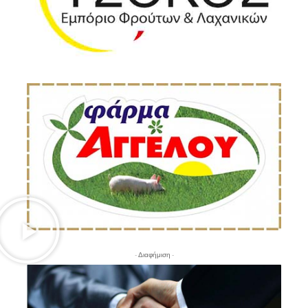
- Διαφήμιση -