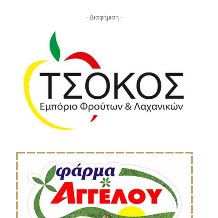
- Διαφήμιση -