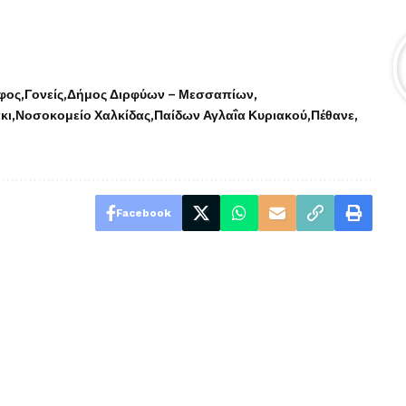
φος
Γονείς
Δήμος Διρφύων – Μεσσαπίων
κι
Νοσοκομείο Χαλκίδας
Παίδων Αγλαΐα Κυριακού
Πέθανε
Facebook