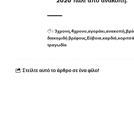
2020 πάλι από ανακοπή.
#
3χρονη
4χρονο
αγοράκι
ανακοπή
βρέ
διακομιδή βρέφους
Εύβοια
καρδιά
κοριτσά
τραγωδία
Στείλτε αυτό το άρθρο σε ένα φίλο!