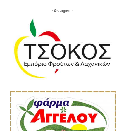
- Διαφήμιση -