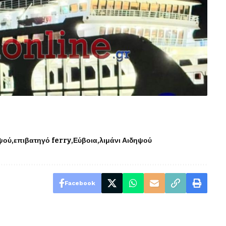
ηψού
επιβατηγό ferry
Εύβοια
λιμάνι Αιδηψού
Facebook