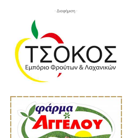
- Διαφήμιση -