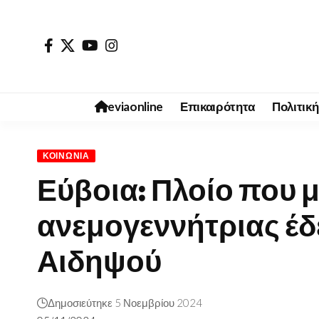
eviaonline
Επικαιρότητα
Πολιτική
ΚΟΙΝΩΝΊΑ
Εύβοια: Πλοίο που 
ανεμογεννήτριας έδε
Αιδηψού
Δημοσιεύτηκε 5 Νοεμβρίου 2024