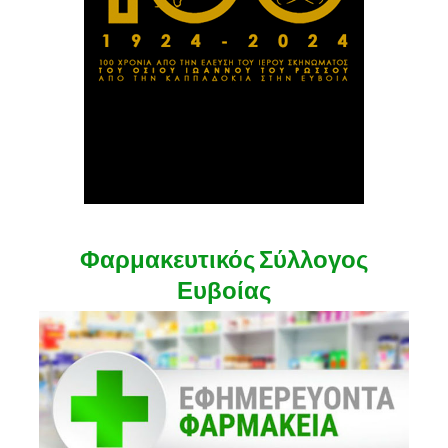
Φαρμακευτικός Σύλλογος
Ευβοίας