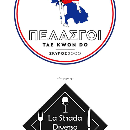
- Διαφήμιση -