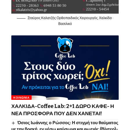
Σταύρος Καλατζής Ορθοπαιδικός Χειρουργός, Χαλκίδα -
Βασιλικό
ΚΟΙΝΩΝΊΑ
ΧΑΛΚΙΔΑ-Coffee Lab: 2+1 ΔΩΡΟ ΚΑΦΕ- Η
ΝΕΑ ΠΡΟΣΦΟΡΑ ΠΟΥ ΔΕΝ ΧΑΝΕΤΑΙ!
Όσιος Ιωάννης o Ρώσσος: Η στιγμή του θαύματος
με την βροχή, εν μέσω καύσωνα και φωτιάς (Βίντεο)-