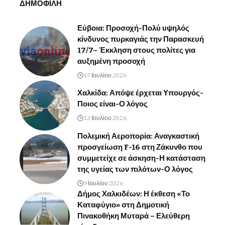
ΔΗΜΟΦΙΛΗ
Εύβοια: Προσοχή-Πολύ υψηλός
κίνδυνος πυρκαγιάς την Παρασκευή
17/7– Έκκληση στους πολίτες για
αυξημένη προσοχή
17 Ιουλίου 2026
Χαλκίδα: Απόψε έρχεται Υπουργός-
Ποιος είναι-Ο λόγος
13 Ιουλίου 2026
Πολεμική Αεροπορία: Αναγκαστική
προσγείωση F-16 στη Ζάκυνθο που
συμμετείχε σε άσκηση-Η κατάσταση
της υγείας των πιλότων-Ο λόγος
9 Ιουλίου 2026
Δήμος Χαλκιδέων: Η έκθεση «Το
Καταφύγιο» στη Δημοτική
Πινακοθήκη Μυταρά – Ελεύθερη