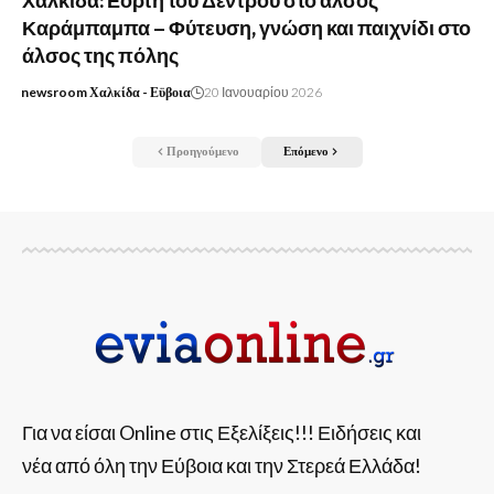
Χαλκίδα: Εορτή του Δέντρου στο άλσος
Καράμπαμπα – Φύτευση, γνώση και παιχνίδι στο
άλσος της πόλης
newsroom Χαλκίδα - Εϋβοια
20 Ιανουαρίου 2026
Προηγούμενο
Επόμενο
Για να είσαι Online στις Εξελίξεις!!! Ειδήσεις και
νέα από όλη την Εύβοια και την Στερεά Ελλάδα!