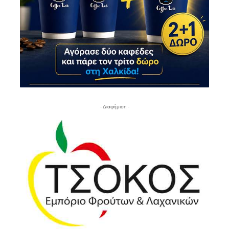
- Διαφήμιση -