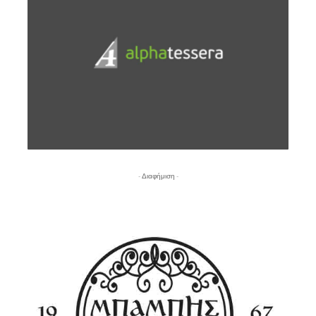
- Διαφήμιση -