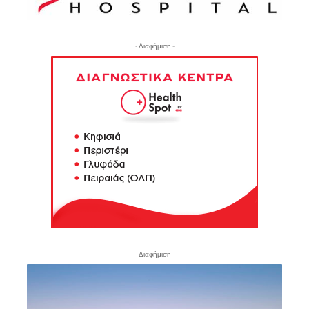
- Διαφήμιση -
- Διαφήμιση -