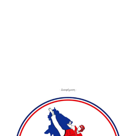
- Διαφήμιση -