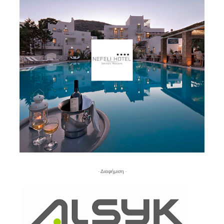
- Διαφήμιση -