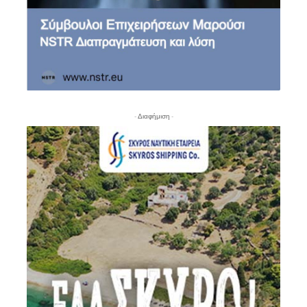
- Διαφήμιση -