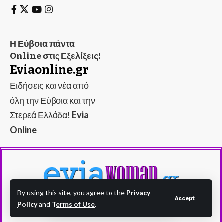
Η Εύβοια πάντα
Online στις Εξελίξεις!
Eviaonline.gr
Ειδήσεις και νέα από
όλη την Εύβοια και την
Στερεά Ελλάδα!
Evia
Online
By using this site, you agree to the
Privacy
Accept
Policy
and
Terms of Use
.
Evia Woman - eviawoman.gr - Η Εύβοια στα