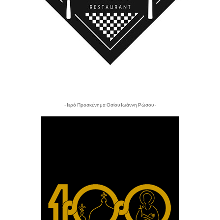
- Ιερό Προσκύνημα Οσίου Ιωάννη Ρώσου -