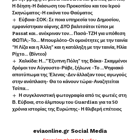
Η δέηση-Η διάσωση του Προκοπίου και του Ιερού
Σκηνώματος-Η εικόνα του Θαύματος
Εύβοια-ΣΟΚ: Σε ποια υπηρεσία του Δημοσίου,
εμφανίστηκαν αίφνης ΔΥΟ βαλιτσάτοι τύποι με
Passat και.. ανέκριναν τον… Πασά-ΤΖΗ για υπόθεση
ΦΩΤΙΑ;-Το… Μπουρλότο-Οι ομοιότητες με την ταινία
“Η Λίζα και η Άλλη” και η κατάληξη με την ταινία, Ηλία
Ρίχτο… (Βίντεο)
Χαλκίδα: Η…”Έξυπνη Πόλη” της Βάκα- Σκαμμένοι
δρόμοι τον Αύγουστο-Ράβε, ξήλωνε -Το …Ψηφιακό
αποτύπωμα της Έλενας-Δεν άλλαξαν τους αγωγούς
στην ανάπλαση- Θα το κάνουν τώρα-Αναζητείται
Τσίπα…
Η συγκλονιστική φωτογραφία από τις φωτιές στη
Β. Εύβοια, στο άλμπουμ του Guardian για τα 50
χρόνια ιστορίας της Ευρώπης- Η θλιβερή επέτειος
eviaonline.gr Social Media