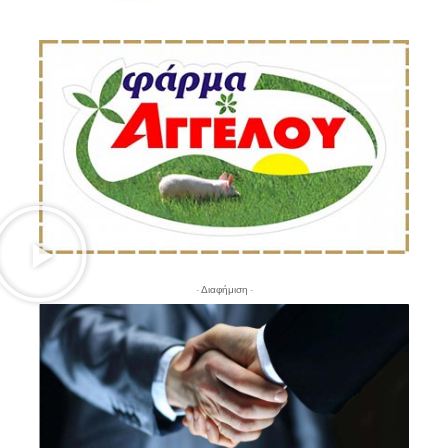
- Διαφήμιση -