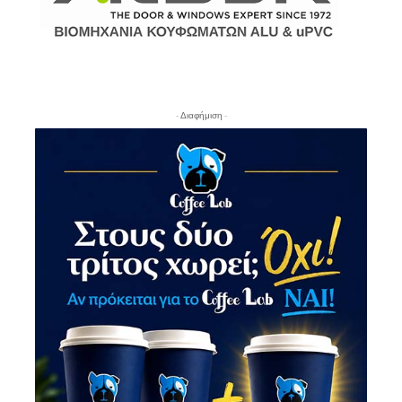
- Διαφήμιση -