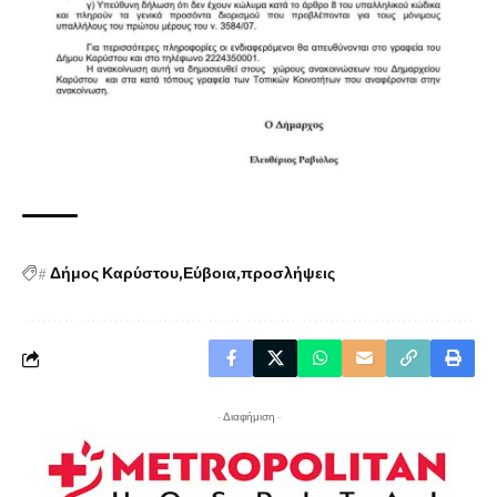
#
Δήμος Καρύστου
Εύβοια
προσλήψεις
- Διαφήμιση -