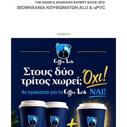
- Διαφήμιση -