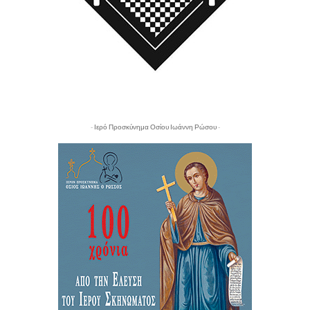
- Ιερό Προσκύνημα Οσίου Ιωάννη Ρώσου -