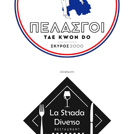
- Διαφήμιση -