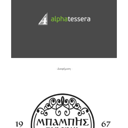
- Διαφήμιση -