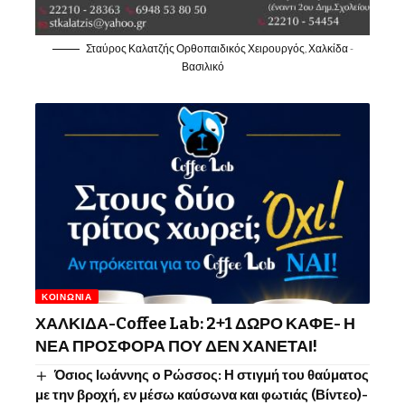
Σταύρος Καλατζής Ορθοπαιδικός Χειρουργός, Χαλκίδα -
Βασιλικό
ΚΟΙΝΩΝΊΑ
ΧΑΛΚΙΔΑ-Coffee Lab: 2+1 ΔΩΡΟ ΚΑΦΕ- Η
ΝΕΑ ΠΡΟΣΦΟΡΑ ΠΟΥ ΔΕΝ ΧΑΝΕΤΑΙ!
Όσιος Ιωάννης o Ρώσσος: Η στιγμή του θαύματος
με την βροχή, εν μέσω καύσωνα και φωτιάς (Βίντεο)-