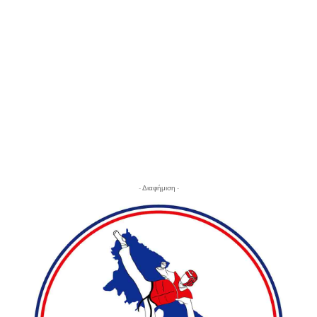
- Διαφήμιση -