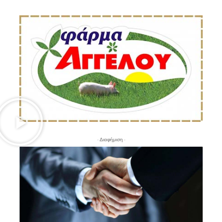
- Διαφήμιση -