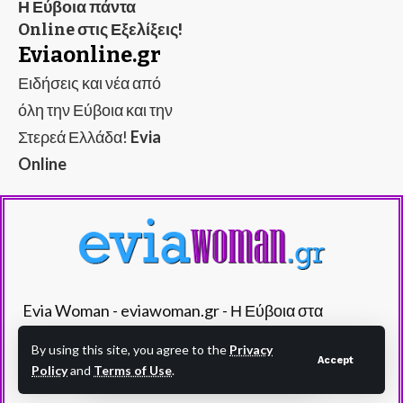
Η Εύβοια πάντα
Online στις Εξελίξεις!
Eviaonline.gr
Ειδήσεις και νέα από
όλη την Εύβοια και την
Στερεά Ελλάδα!
Evia
Online
Evia Woman - eviawoman.gr - Η Εύβοια στα
καλύτερά της!
By using this site, you agree to the
Privacy
Accept
Policy
and
Terms of Use
.