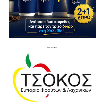
- Διαφήμιση -