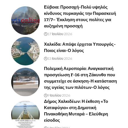
Εύβοια: Προσοχή-Πολύ υψηλός
κίνδυνος πυρκαγιάς την Παρασκευή
17/7– Έκκληση στους πολίτες για
αυξημένη προσοχή
17 Ιουλίου 2026
Χαλκίδα: Απόψε έρχεται Υπουργός-
Ποιος είναι-Ο λόγος
13 Ιουλίου 2026
Πολεμική Αεροπορία: Αναγκαστική
προσγείωση F-16 στη Ζάκυνθο που
συμμετείχε σε άσκηση-Η κατάσταση
της υγείας των πιλότων-Ο λόγος
9 Ιουλίου 2026
Δήμος Χαλκιδέων: Η έκθεση «Το
Καταφύγιο» στη Δημοτική
Πινακοθήκη Μυταρά – Ελεύθερη
είσοδος