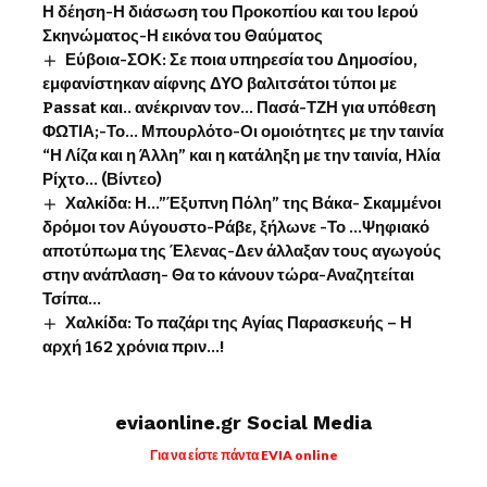
Η δέηση-Η διάσωση του Προκοπίου και του Ιερού
Σκηνώματος-Η εικόνα του Θαύματος
Εύβοια-ΣΟΚ: Σε ποια υπηρεσία του Δημοσίου,
εμφανίστηκαν αίφνης ΔΥΟ βαλιτσάτοι τύποι με
Passat και.. ανέκριναν τον… Πασά-ΤΖΗ για υπόθεση
ΦΩΤΙΑ;-Το… Μπουρλότο-Οι ομοιότητες με την ταινία
“Η Λίζα και η Άλλη” και η κατάληξη με την ταινία, Ηλία
Ρίχτο… (Βίντεο)
Χαλκίδα: Η…”Έξυπνη Πόλη” της Βάκα- Σκαμμένοι
δρόμοι τον Αύγουστο-Ράβε, ξήλωνε -Το …Ψηφιακό
αποτύπωμα της Έλενας-Δεν άλλαξαν τους αγωγούς
στην ανάπλαση- Θα το κάνουν τώρα-Αναζητείται
Τσίπα…
Χαλκίδα: Το παζάρι της Αγίας Παρασκευής – Η
αρχή 162 χρόνια πριν…!
eviaonline.gr Social Media
Για να είστε πάντα EVIA online