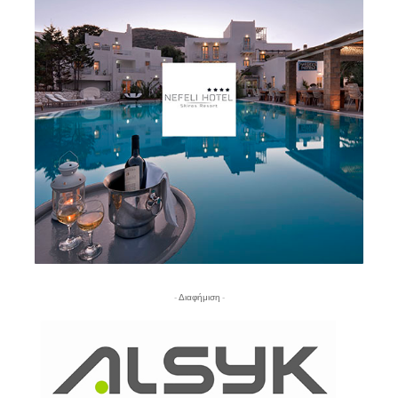
- Διαφήμιση -