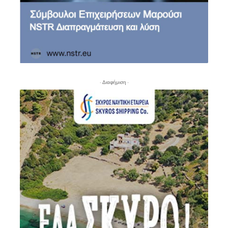
- Διαφήμιση -