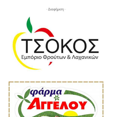
- Διαφήμιση -