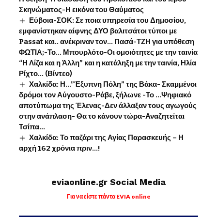
Σκηνώματος-Η εικόνα του Θαύματος
Εύβοια-ΣΟΚ: Σε ποια υπηρεσία του Δημοσίου,
εμφανίστηκαν αίφνης ΔΥΟ βαλιτσάτοι τύποι με
Passat και.. ανέκριναν τον… Πασά-ΤΖΗ για υπόθεση
ΦΩΤΙΑ;-Το… Μπουρλότο-Οι ομοιότητες με την ταινία
“Η Λίζα και η Άλλη” και η κατάληξη με την ταινία, Ηλία
Ρίχτο… (Βίντεο)
Χαλκίδα: Η…”Έξυπνη Πόλη” της Βάκα- Σκαμμένοι
δρόμοι τον Αύγουστο-Ράβε, ξήλωνε -Το …Ψηφιακό
αποτύπωμα της Έλενας-Δεν άλλαξαν τους αγωγούς
στην ανάπλαση- Θα το κάνουν τώρα-Αναζητείται
Τσίπα…
Χαλκίδα: Το παζάρι της Αγίας Παρασκευής – Η
αρχή 162 χρόνια πριν…!
eviaonline.gr Social Media
Για να είστε πάντα EVIA online