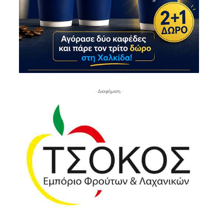
- Διαφήμιση -