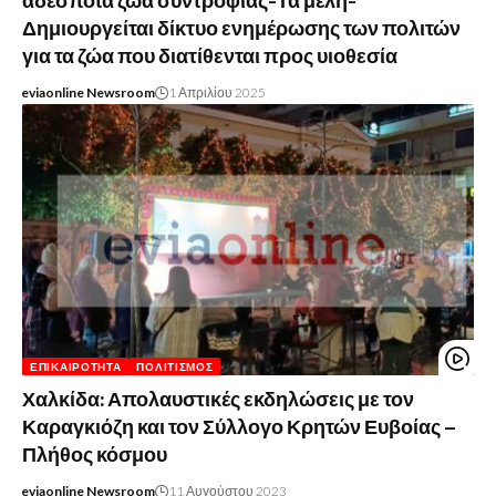
αδέσποτα ζώα συντροφιάς-Τα μέλη-
Δημιουργείται δίκτυο ενημέρωσης των πολιτών
για τα ζώα που διατίθενται προς υιοθεσία
eviaonline Newsroom
1 Απριλίου 2025
ΕΠΙΚΑΙΡΌΤΗΤΑ
ΠΟΛΙΤΙΣΜΌΣ
Χαλκίδα: Απολαυστικές εκδηλώσεις με τον
Καραγκιόζη και τον Σύλλογο Κρητών Ευβοίας –
Πλήθος κόσμου
eviaonline Newsroom
11 Αυγούστου 2023