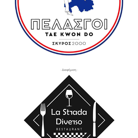
- Διαφήμιση -