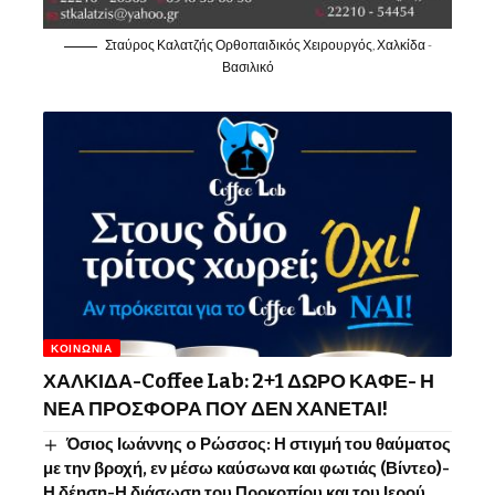
Σταύρος Καλατζής Ορθοπαιδικός Χειρουργός, Χαλκίδα -
Βασιλικό
ΚΟΙΝΩΝΊΑ
ΧΑΛΚΙΔΑ-Coffee Lab: 2+1 ΔΩΡΟ ΚΑΦΕ- Η
ΝΕΑ ΠΡΟΣΦΟΡΑ ΠΟΥ ΔΕΝ ΧΑΝΕΤΑΙ!
Όσιος Ιωάννης o Ρώσσος: Η στιγμή του θαύματος
με την βροχή, εν μέσω καύσωνα και φωτιάς (Βίντεο)-
Η δέηση-Η διάσωση του Προκοπίου και του Ιερού