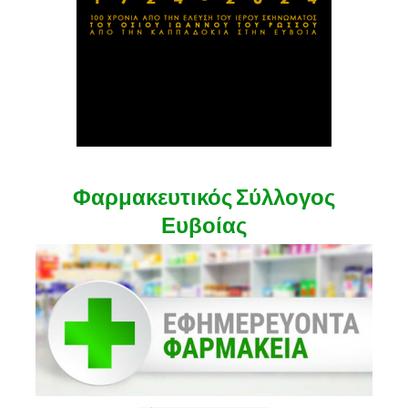
Φαρμακευτικός Σύλλογος
Ευβοίας