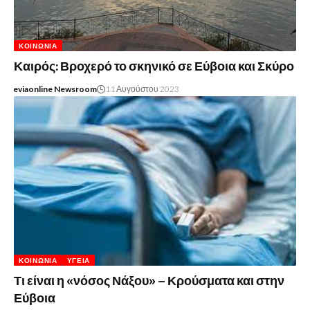
ΚΟΙΝΩΝΊΑ
Καιρός: Βροχερό το σκηνικό σε Εύβοια και Σκύρο
eviaonline Newsroom
11 Αυγούστου 2023
ΚΟΙΝΩΝΊΑ
ΥΓΕΊΑ
Τι είναι η «νόσος Νάξου» – Κρούσματα και στην
Εύβοια