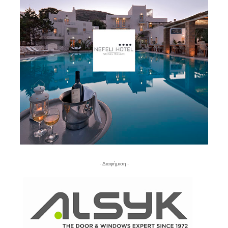
- Διαφήμιση -