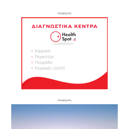
- Διαφήμιση -
- Διαφήμιση -