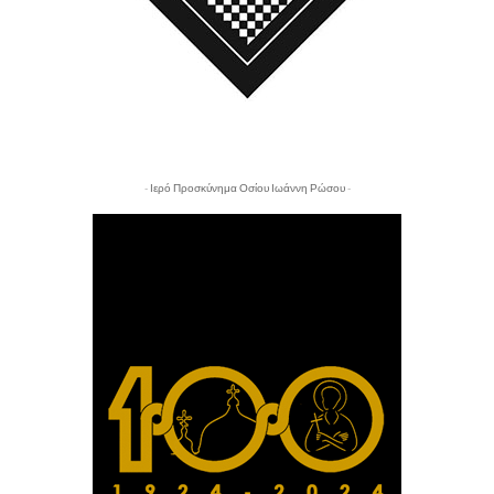
- Ιερό Προσκύνημα Οσίου Ιωάννη Ρώσου -