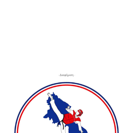
- Διαφήμιση -