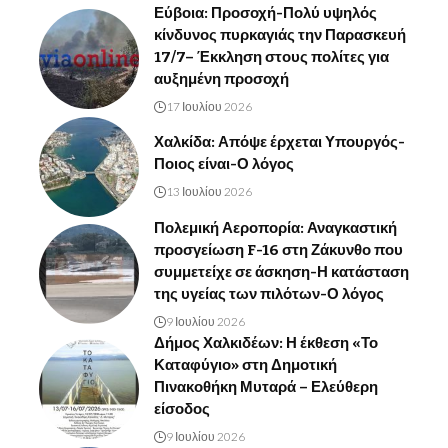
Εύβοια: Προσοχή-Πολύ υψηλός
κίνδυνος πυρκαγιάς την Παρασκευή
17/7– Έκκληση στους πολίτες για
αυξημένη προσοχή
17 Ιουλίου 2026
Χαλκίδα: Απόψε έρχεται Υπουργός-
Ποιος είναι-Ο λόγος
13 Ιουλίου 2026
Πολεμική Αεροπορία: Αναγκαστική
προσγείωση F-16 στη Ζάκυνθο που
συμμετείχε σε άσκηση-Η κατάσταση
της υγείας των πιλότων-Ο λόγος
9 Ιουλίου 2026
Δήμος Χαλκιδέων: Η έκθεση «Το
Καταφύγιο» στη Δημοτική
Πινακοθήκη Μυταρά – Ελεύθερη
είσοδος
9 Ιουλίου 2026