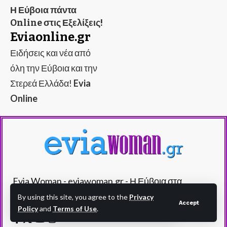
Η Εύβοια πάντα
Online στις Εξελίξεις!
Eviaonline.gr
Ειδήσεις και νέα από
όλη την Εύβοια και την
Στερεά Ελλάδα!
Evia
Online
Evia Woman - eviawoman.gr - Η Εύβοια στα
καλύτερά της!
By using this site, you agree to the
Privacy
Accept
Policy
and
Terms of Use
.