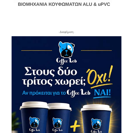
- Διαφήμιση -