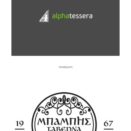
- Διαφήμιση -