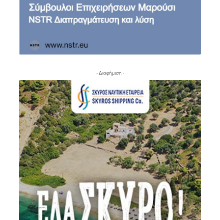
- Διαφήμιση -