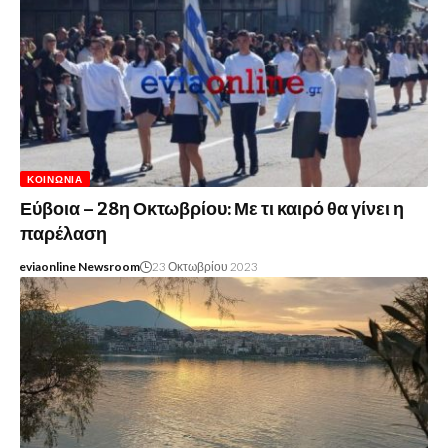
ΚΟΙΝΩΝΊΑ
Εύβοια – 28η Οκτωβρίου: Με τι καιρό θα γίνει η
παρέλαση
eviaonline Newsroom
23 Οκτωβρίου 2023