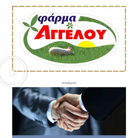
- Διαφήμιση -