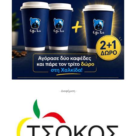
- Διαφήμιση -