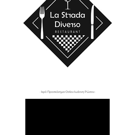
- Ιερό Προσκύνημα Οσίου Ιωάννη Ρώσου -