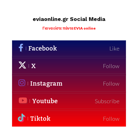
eviaonline.gr Social Media
Για να είστε πάντα EVIA online
Facebook
Like
X
Follow
Instagram
Follow
Youtube
Subscribe
Tiktok
Follow