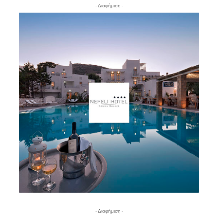
- Διαφήμιση -
- Διαφήμιση -