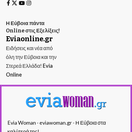
Η Εύβοια πάντα
Online στις Εξελίξεις!
Eviaonline.gr
Ειδήσεις και νέα από
όλη την Εύβοια και την
Στερεά Ελλάδα!
Evia
Online
Evia Woman - eviawoman.gr - Η Εύβοια στα
καλύτερά της!