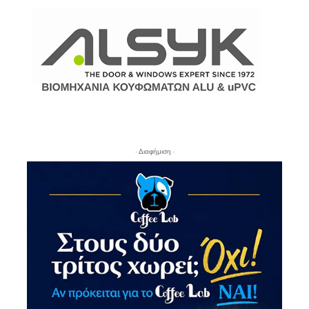
- Διαφήμιση -