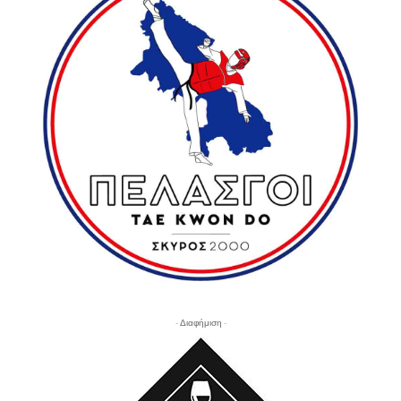
- Διαφήμιση -