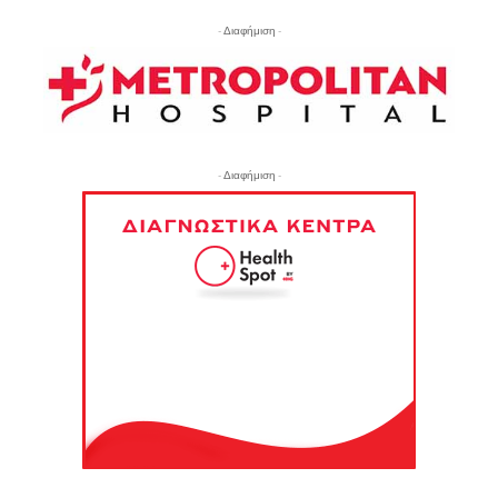
- Διαφήμιση -
- Διαφήμιση -