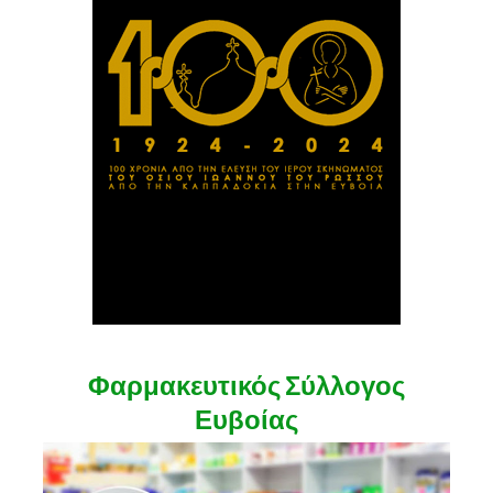
Φαρμακευτικός Σύλλογος
Ευβοίας