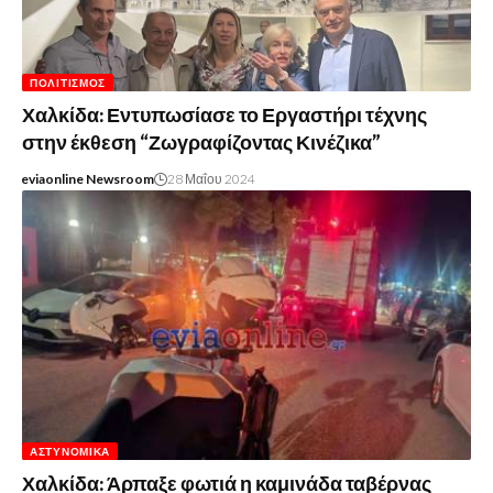
ΠΟΛΙΤΙΣΜΌΣ
Χαλκίδα: Εντυπωσίασε το Εργαστήρι τέχνης
στην έκθεση “Ζωγραφίζοντας Κινέζικα”
eviaonline Newsroom
28 Μαΐου 2024
ΑΣΤΥΝΟΜΙΚΆ
Χαλκίδα: Άρπαξε φωτιά η καμινάδα ταβέρνας