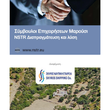
- Διαφήμιση -