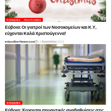
ΚΟΙΝΩΝΊΑ
ΠΟΛΙΤΙΣΜΌΣ
Εύβοια: Οι γιατροί των Νοσοκομείων και Κ.Υ,
εύχονται Καλά Χριστούγεννα!
eviaonline Newsroom
11 Αυγούστου 2023
ΚΟΙΝΩΝΊΑ
Εύβοια: Έρχονται σημαντικές αναβαθμίσεις στις