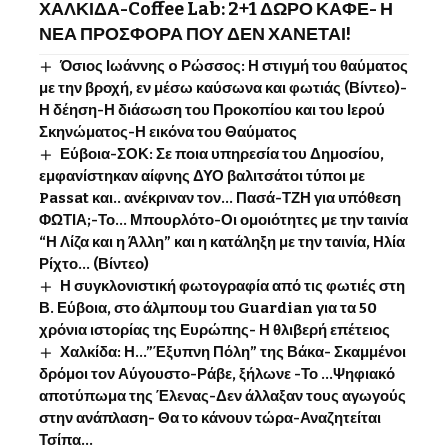
ΧΑΛΚΙΔΑ-Coffee Lab: 2+1 ΔΩΡΟ ΚΑΦΕ- Η
ΝΕΑ ΠΡΟΣΦΟΡΑ ΠΟΥ ΔΕΝ ΧΑΝΕΤΑΙ!
Όσιος Ιωάννης o Ρώσσος: Η στιγμή του θαύματος
με την βροχή, εν μέσω καύσωνα και φωτιάς (Βίντεο)-
Η δέηση-Η διάσωση του Προκοπίου και του Ιερού
Σκηνώματος-Η εικόνα του Θαύματος
Εύβοια-ΣΟΚ: Σε ποια υπηρεσία του Δημοσίου,
εμφανίστηκαν αίφνης ΔΥΟ βαλιτσάτοι τύποι με
Passat και.. ανέκριναν τον… Πασά-ΤΖΗ για υπόθεση
ΦΩΤΙΑ;-Το… Μπουρλότο-Οι ομοιότητες με την ταινία
“Η Λίζα και η Άλλη” και η κατάληξη με την ταινία, Ηλία
Ρίχτο… (Βίντεο)
Η συγκλονιστική φωτογραφία από τις φωτιές στη
Β. Εύβοια, στο άλμπουμ του Guardian για τα 50
χρόνια ιστορίας της Ευρώπης- Η θλιβερή επέτειος
Χαλκίδα: Η…”Έξυπνη Πόλη” της Βάκα- Σκαμμένοι
δρόμοι τον Αύγουστο-Ράβε, ξήλωνε -Το …Ψηφιακό
αποτύπωμα της Έλενας-Δεν άλλαξαν τους αγωγούς
στην ανάπλαση- Θα το κάνουν τώρα-Αναζητείται
Τσίπα…