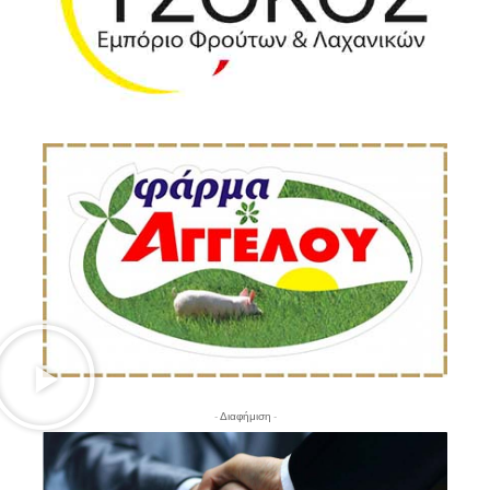
- Διαφήμιση -