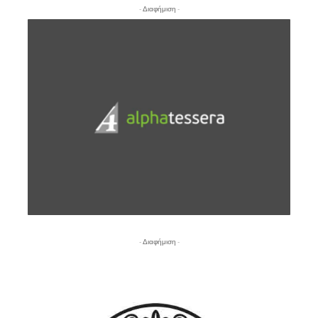
- Διαφήμιση -
- Διαφήμιση -