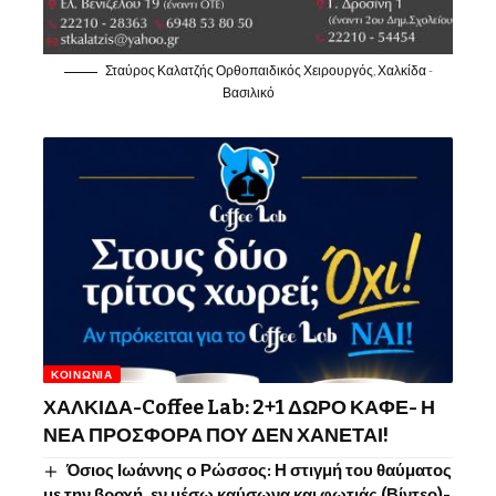
Σταύρος Καλατζής Ορθοπαιδικός Χειρουργός, Χαλκίδα -
Βασιλικό
ΚΟΙΝΩΝΊΑ
ΧΑΛΚΙΔΑ-Coffee Lab: 2+1 ΔΩΡΟ ΚΑΦΕ- Η
ΝΕΑ ΠΡΟΣΦΟΡΑ ΠΟΥ ΔΕΝ ΧΑΝΕΤΑΙ!
Όσιος Ιωάννης o Ρώσσος: Η στιγμή του θαύματος
με την βροχή, εν μέσω καύσωνα και φωτιάς (Βίντεο)-