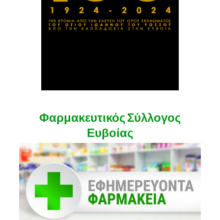
Φαρμακευτικός Σύλλογος
Ευβοίας