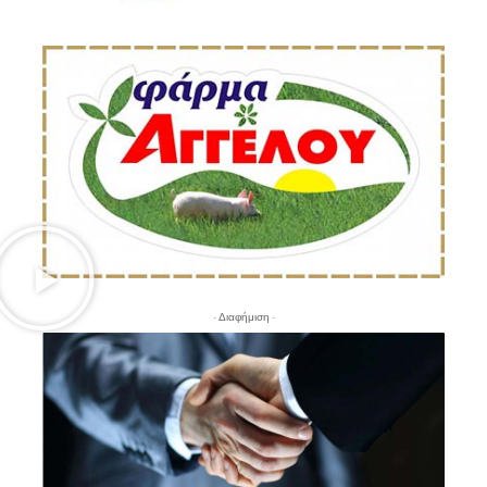
- Διαφήμιση -