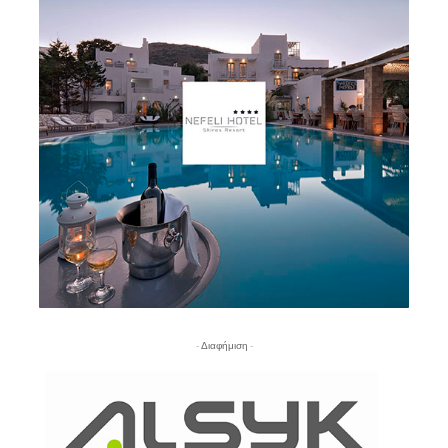
- Διαφήμιση -