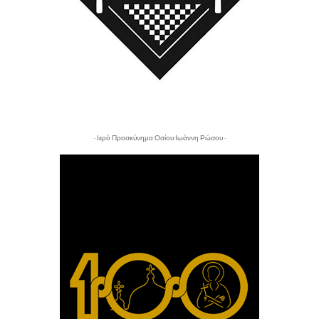
- Ιερό Προσκύνημα Οσίου Ιωάννη Ρώσου -