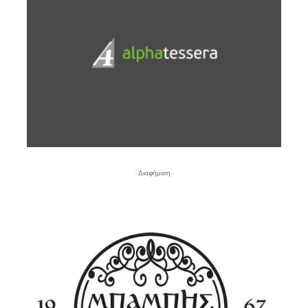
- Διαφήμιση -