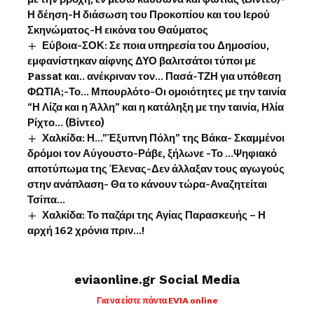
Η δέηση-Η διάσωση του Προκοπίου και του Ιερού
Σκηνώματος-Η εικόνα του Θαύματος
Εύβοια-ΣΟΚ: Σε ποια υπηρεσία του Δημοσίου,
εμφανίστηκαν αίφνης ΔΥΟ βαλιτσάτοι τύποι με
Passat και.. ανέκριναν τον… Πασά-ΤΖΗ για υπόθεση
ΦΩΤΙΑ;-Το… Μπουρλότο-Οι ομοιότητες με την ταινία
“Η Λίζα και η Άλλη” και η κατάληξη με την ταινία, Ηλία
Ρίχτο… (Βίντεο)
Χαλκίδα: Η…”Έξυπνη Πόλη” της Βάκα- Σκαμμένοι
δρόμοι τον Αύγουστο-Ράβε, ξήλωνε -Το …Ψηφιακό
αποτύπωμα της Έλενας-Δεν άλλαξαν τους αγωγούς
στην ανάπλαση- Θα το κάνουν τώρα-Αναζητείται
Τσίπα…
Χαλκίδα: Το παζάρι της Αγίας Παρασκευής – Η
αρχή 162 χρόνια πριν…!
eviaonline.gr Social Media
Για να είστε πάντα EVIA online