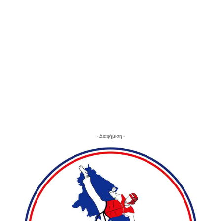
- Διαφήμιση -