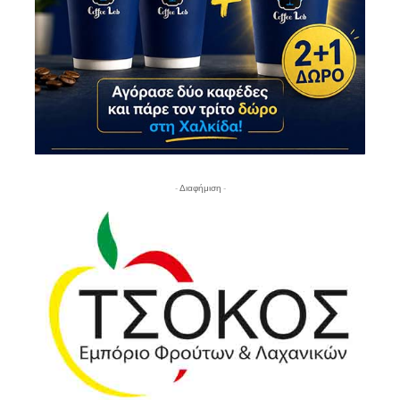
- Διαφήμιση -