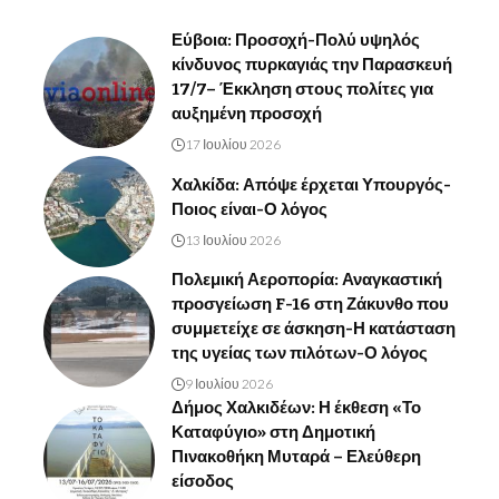
Εύβοια: Προσοχή-Πολύ υψηλός
κίνδυνος πυρκαγιάς την Παρασκευή
17/7– Έκκληση στους πολίτες για
αυξημένη προσοχή
17 Ιουλίου 2026
Χαλκίδα: Απόψε έρχεται Υπουργός-
Ποιος είναι-Ο λόγος
13 Ιουλίου 2026
Πολεμική Αεροπορία: Αναγκαστική
προσγείωση F-16 στη Ζάκυνθο που
συμμετείχε σε άσκηση-Η κατάσταση
της υγείας των πιλότων-Ο λόγος
9 Ιουλίου 2026
Δήμος Χαλκιδέων: Η έκθεση «Το
Καταφύγιο» στη Δημοτική
Πινακοθήκη Μυταρά – Ελεύθερη
είσοδος