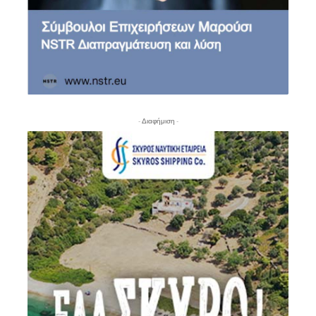
- Διαφήμιση -