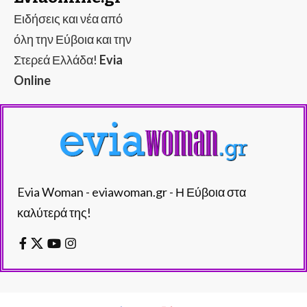
Ειδήσεις και νέα από
όλη την Εύβοια και την
Στερεά Ελλάδα!
Evia
Online
Evia Woman - eviawoman.gr - Η Εύβοια στα
καλύτερά της!