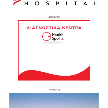
- Διαφήμιση -
- Διαφήμιση -