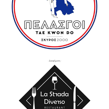
- Διαφήμιση -