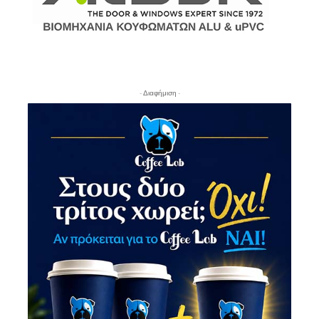
- Διαφήμιση -