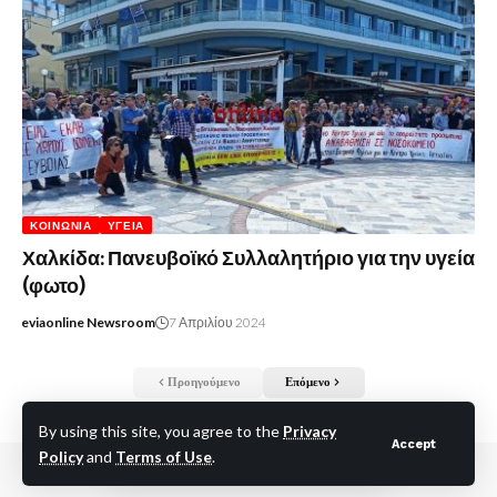
ΚΟΙΝΩΝΊΑ
ΥΓΕΊΑ
Χαλκίδα: Πανευβοϊκό Συλλαλητήριο για την υγεία
(φωτο)
eviaonline Newsroom
7 Απριλίου 2024
Προηγούμενο
Επόμενο
By using this site, you agree to the
Privacy
Accept
Policy
and
Terms of Use
.