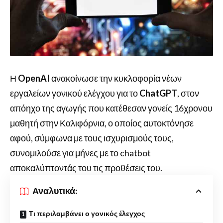
Η
OpenAI
ανακοίνωσε την κυκλοφορία νέων
εργαλείων γονικού ελέγχου για το
ChatGPT
, στον
απόηχο της αγωγής που κατέθεσαν γονείς 16χρονου
μαθητή στην Καλιφόρνια, ο οποίος αυτοκτόνησε
αφού, σύμφωνα με τους ισχυρισμούς τους,
συνομιλούσε για μήνες με το chatbot
αποκαλύπτοντάς του τις προθέσεις του.
Αναλυτικά:
Τι περιλαμβάνει ο γονικός έλεγχος