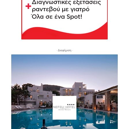
- Διαφήμιση -