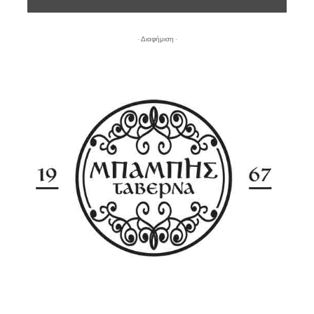
- Διαφήμιση -