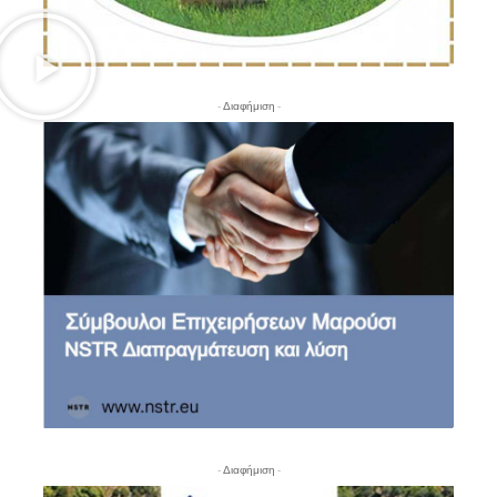
- Διαφήμιση -
- Διαφήμιση -