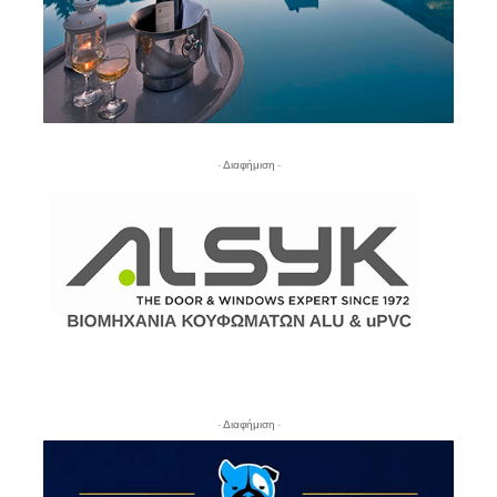
- Διαφήμιση -
- Διαφήμιση -