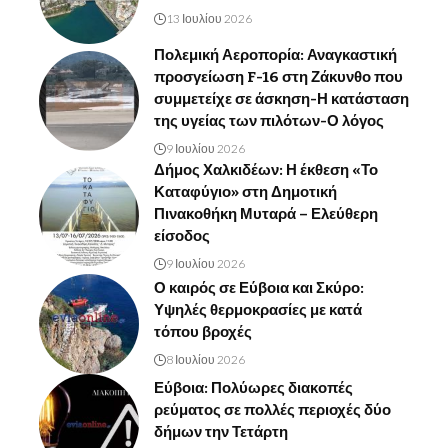
13 Ιουλίου 2026
Πολεμική Αεροπορία: Αναγκαστική
προσγείωση F-16 στη Ζάκυνθο που
συμμετείχε σε άσκηση-Η κατάσταση
της υγείας των πιλότων-Ο λόγος
9 Ιουλίου 2026
Δήμος Χαλκιδέων: Η έκθεση «Το
Καταφύγιο» στη Δημοτική
Πινακοθήκη Μυταρά – Ελεύθερη
είσοδος
9 Ιουλίου 2026
Ο καιρός σε Εύβοια και Σκύρο:
Υψηλές θερμοκρασίες με κατά
τόπου βροχές
8 Ιουλίου 2026
Εύβοια: Πολύωρες διακοπές
ρεύματος σε πολλές περιοχές δύο
δήμων την Τετάρτη