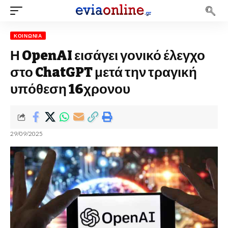
ΚΟΙΝΩΝΊΑ
Η OpenAI εισάγει γονικό έλεγχο
στο ChatGPT μετά την τραγική
υπόθεση 16χρονου
29/09/2025