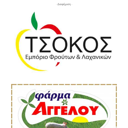
- Διαφήμιση -