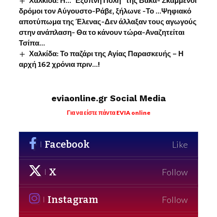
Χαλκίδα: Η…”Έξυπνη Πόλη” της Βάκα- Σκαμμένοι
δρόμοι τον Αύγουστο-Ράβε, ξήλωνε -Το …Ψηφιακό
αποτύπωμα της Έλενας-Δεν άλλαξαν τους αγωγούς
στην ανάπλαση- Θα το κάνουν τώρα-Αναζητείται
Τσίπα…
Χαλκίδα: Το παζάρι της Αγίας Παρασκευής – Η
αρχή 162 χρόνια πριν…!
eviaonline.gr Social Media
Για να είστε πάντα EVIA online
Facebook
Like
X
Follow
Instagram
Follow