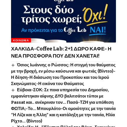
ΚΟΙΝΩΝΊΑ
ΧΑΛΚΙΔΑ-Coffee Lab: 2+1 ΔΩΡΟ ΚΑΦΕ- Η
ΝΕΑ ΠΡΟΣΦΟΡΑ ΠΟΥ ΔΕΝ ΧΑΝΕΤΑΙ!
Όσιος Ιωάννης o Ρώσσος: Η στιγμή του θαύματος
με την βροχή, εν μέσω καύσωνα και φωτιάς (Βίντεο)-
Η δέηση-Η διάσωση του Προκοπίου και του Ιερού
Σκηνώματος-Η εικόνα του Θαύματος
Εύβοια-ΣΟΚ: Σε ποια υπηρεσία του Δημοσίου,
εμφανίστηκαν αίφνης ΔΥΟ βαλιτσάτοι τύποι με
Passat και.. ανέκριναν τον… Πασά-ΤΖΗ για υπόθεση
ΦΩΤΙΑ;-Το… Μπουρλότο-Οι ομοιότητες με την ταινία
“Η Λίζα και η Άλλη” και η κατάληξη με την ταινία, Ηλία
Ρίχτο… (Βίντεο)