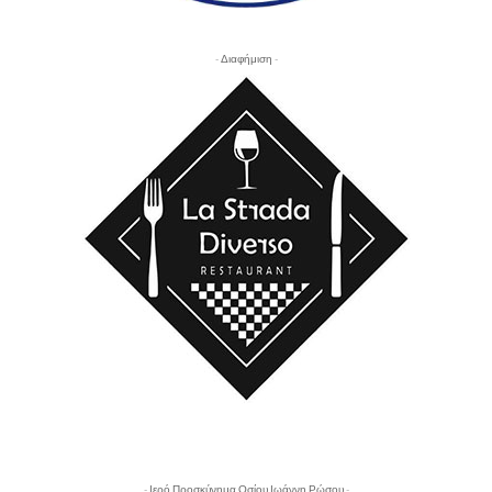
- Διαφήμιση -
- Ιερό Προσκύνημα Οσίου Ιωάννη Ρώσου -