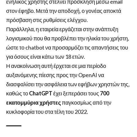
ενήλικος χρήστης στέλνει πρόσκληση μέσω email
στον έφηβο. Μετά την αποδοχή, ο γονέας αποκτά
πρόσβαση στις ρυθμίσεις ελέγχου.
Παράλληλα, η εταιρεία εργάζεται στην ανάπτυξη
λογισμικού που θα προβλέπει την ηλικία του χρήστη,
ώστε το chatbot να προσαρμόζει τις απαντήσεις του
για όσους είναι κάτω των 18 ετών.
Η ανακοίνωση αυτή έρχεται σε μια περίοδο
αυξανόμενης πίεσης προς την OpenAI να
διασφαλίσει την ασφάλεια των εφήβων χρηστών της,
καθώς το
ChatGPT
έχει ξεπεράσει τους
700
εκατομμύρια χρήστες
παγκοσμίως από την
κυκλοφορία του στα τέλη του 2022.