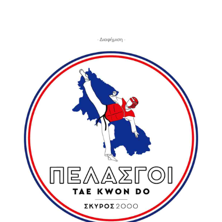
- Διαφήμιση -