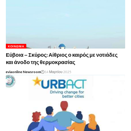
ΚΟΙΝΩΝΊΑ
Εύβοια – Σκύρος: Αίθριος ο καιρός με νοτιάδες
και άνοδο της θερμοκρασίας
eviaonline Newsroom
14 Μαρτίου 2025