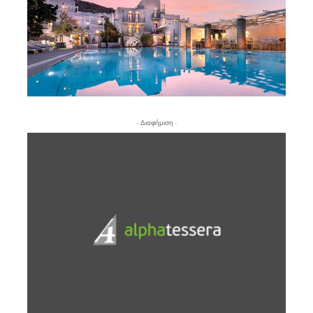
- Διαφήμιση -