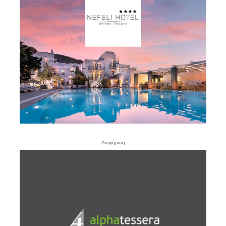
- Διαφήμιση -