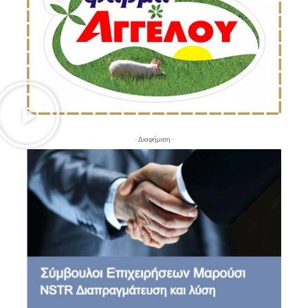
- Διαφήμιση -