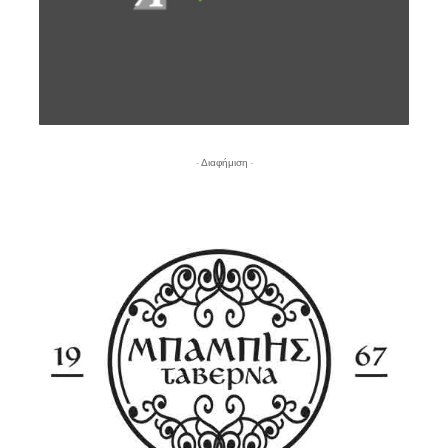
- Διαφήμιση -