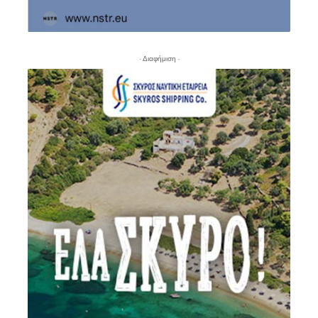
- Διαφήμιση -