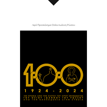
- Ιερό Προσκύνημα Οσίου Ιωάννη Ρώσου -