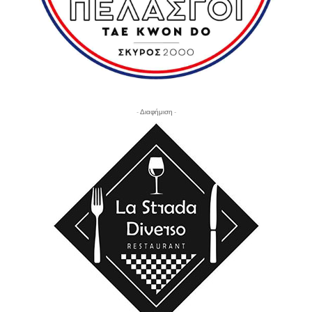
- Διαφήμιση -