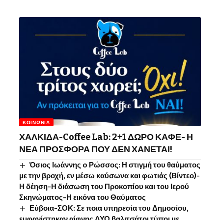
ΚΟΙΝΩΝΊΑ
ΧΑΛΚΙΔΑ-Coffee Lab: 2+1 ΔΩΡΟ ΚΑΦΕ- Η
ΝΕΑ ΠΡΟΣΦΟΡΑ ΠΟΥ ΔΕΝ ΧΑΝΕΤΑΙ!
Όσιος Ιωάννης o Ρώσσος: Η στιγμή του θαύματος
με την βροχή, εν μέσω καύσωνα και φωτιάς (Βίντεο)-
Η δέηση-Η διάσωση του Προκοπίου και του Ιερού
Σκηνώματος-Η εικόνα του Θαύματος
Εύβοια-ΣΟΚ: Σε ποια υπηρεσία του Δημοσίου,
εμφανίστηκαν αίφνης ΔΥΟ βαλιτσάτοι τύποι με