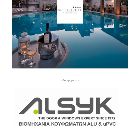
- Διαφήμιση -