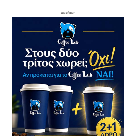
- Διαφήμιση -