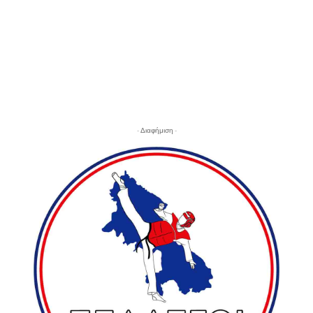
- Διαφήμιση -