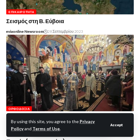
ΕΠΙΚΑΙΡΌΤΗΤΑ
Σεισμός στη Β. Εύβοια
eviaonline Newsroom
28 Σεπτεμβρίου 2023
ΟΡΘΟΔΟΞΊΑ
Εύβοια: Λαμπρός ο εορτασμός του
By using this site, you agree to the
Privacy
Ευαγγελισμού της Θεοτόκου στην ενορία
Accept
Policy
and
Terms of Use
.
Περιβολίων – Κατάμεστος ο Ναός – Πλήθος