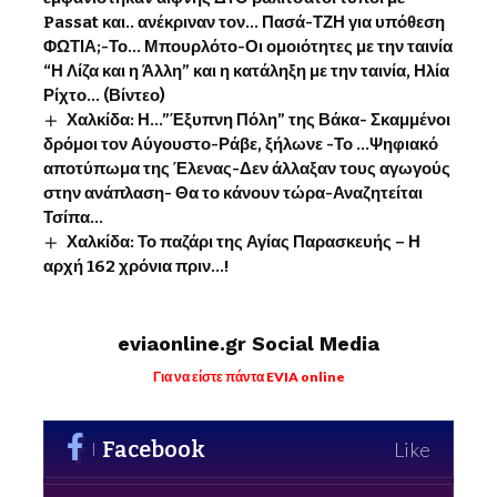
Passat και.. ανέκριναν τον… Πασά-ΤΖΗ για υπόθεση
ΦΩΤΙΑ;-Το… Μπουρλότο-Οι ομοιότητες με την ταινία
“Η Λίζα και η Άλλη” και η κατάληξη με την ταινία, Ηλία
Ρίχτο… (Βίντεο)
Χαλκίδα: Η…”Έξυπνη Πόλη” της Βάκα- Σκαμμένοι
δρόμοι τον Αύγουστο-Ράβε, ξήλωνε -Το …Ψηφιακό
αποτύπωμα της Έλενας-Δεν άλλαξαν τους αγωγούς
στην ανάπλαση- Θα το κάνουν τώρα-Αναζητείται
Τσίπα…
Χαλκίδα: Το παζάρι της Αγίας Παρασκευής – Η
αρχή 162 χρόνια πριν…!
eviaonline.gr Social Media
Για να είστε πάντα EVIA online
Facebook
Like