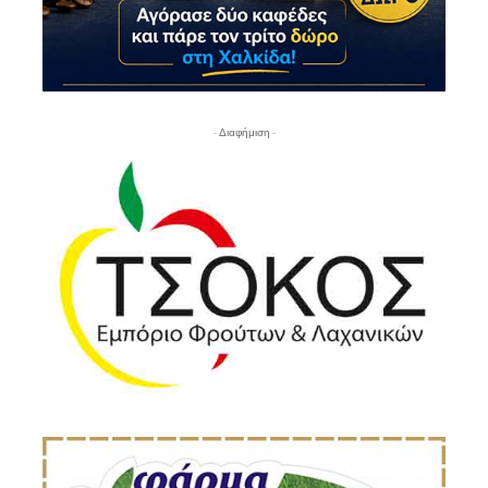
- Διαφήμιση -