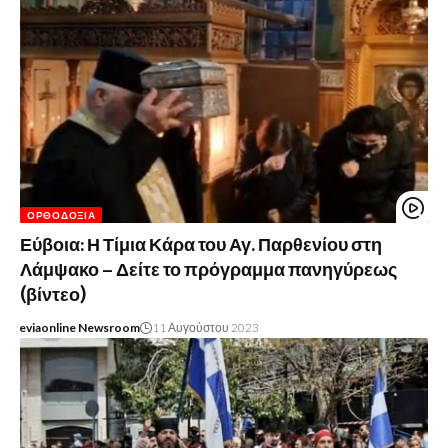
ΟΡΘΟΔΟΞΊΑ
Εύβοια: Η Τίμια Κάρα του Αγ. Παρθενίου στη
Λάμψακο – Δείτε το πρόγραμμα πανηγύρεως
(βίντεο)
eviaonline Newsroom
11 Αυγούστου 2023