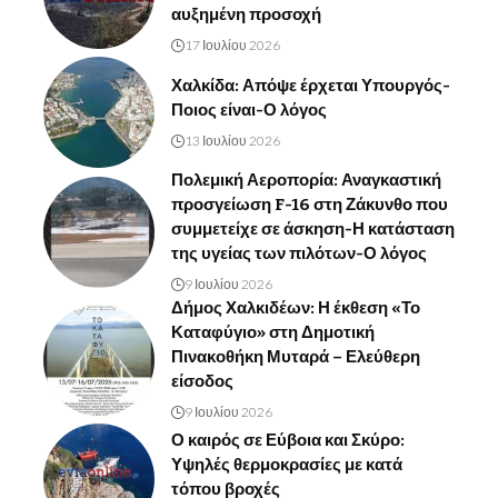
αυξημένη προσοχή
17 Ιουλίου 2026
Χαλκίδα: Απόψε έρχεται Υπουργός-
Ποιος είναι-Ο λόγος
13 Ιουλίου 2026
Πολεμική Αεροπορία: Αναγκαστική
προσγείωση F-16 στη Ζάκυνθο που
συμμετείχε σε άσκηση-Η κατάσταση
της υγείας των πιλότων-Ο λόγος
9 Ιουλίου 2026
Δήμος Χαλκιδέων: Η έκθεση «Το
Καταφύγιο» στη Δημοτική
Πινακοθήκη Μυταρά – Ελεύθερη
είσοδος
9 Ιουλίου 2026
Ο καιρός σε Εύβοια και Σκύρο:
Υψηλές θερμοκρασίες με κατά
τόπου βροχές