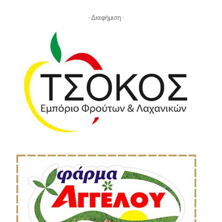
- Διαφήμιση -