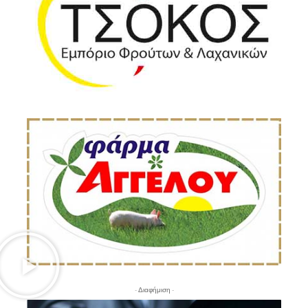
- Διαφήμιση -