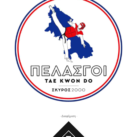
- Διαφήμιση -