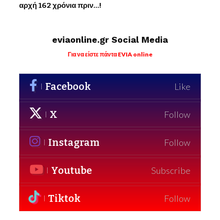
αρχή 162 χρόνια πριν…!
eviaonline.gr Social Media
Για να είστε πάντα EVIA online
Facebook
Like
X
Follow
Instagram
Follow
Youtube
Subscribe
Tiktok
Follow