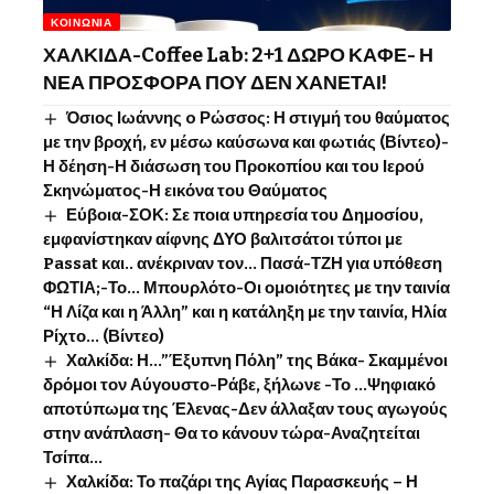
ΚΟΙΝΩΝΊΑ
ΧΑΛΚΙΔΑ-Coffee Lab: 2+1 ΔΩΡΟ ΚΑΦΕ- Η
ΝΕΑ ΠΡΟΣΦΟΡΑ ΠΟΥ ΔΕΝ ΧΑΝΕΤΑΙ!
Όσιος Ιωάννης o Ρώσσος: Η στιγμή του θαύματος
με την βροχή, εν μέσω καύσωνα και φωτιάς (Βίντεο)-
Η δέηση-Η διάσωση του Προκοπίου και του Ιερού
Σκηνώματος-Η εικόνα του Θαύματος
Εύβοια-ΣΟΚ: Σε ποια υπηρεσία του Δημοσίου,
εμφανίστηκαν αίφνης ΔΥΟ βαλιτσάτοι τύποι με
Passat και.. ανέκριναν τον… Πασά-ΤΖΗ για υπόθεση
ΦΩΤΙΑ;-Το… Μπουρλότο-Οι ομοιότητες με την ταινία
“Η Λίζα και η Άλλη” και η κατάληξη με την ταινία, Ηλία
Ρίχτο… (Βίντεο)
Χαλκίδα: Η…”Έξυπνη Πόλη” της Βάκα- Σκαμμένοι
δρόμοι τον Αύγουστο-Ράβε, ξήλωνε -Το …Ψηφιακό
αποτύπωμα της Έλενας-Δεν άλλαξαν τους αγωγούς
στην ανάπλαση- Θα το κάνουν τώρα-Αναζητείται
Τσίπα…
Χαλκίδα: Το παζάρι της Αγίας Παρασκευής – Η