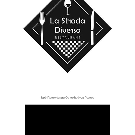
- Ιερό Προσκύνημα Οσίου Ιωάννη Ρώσου -