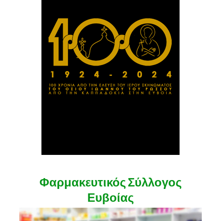
Φαρμακευτικός Σύλλογος
Ευβοίας