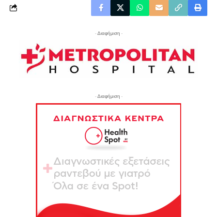
- Διαφήμιση -
- Διαφήμιση -