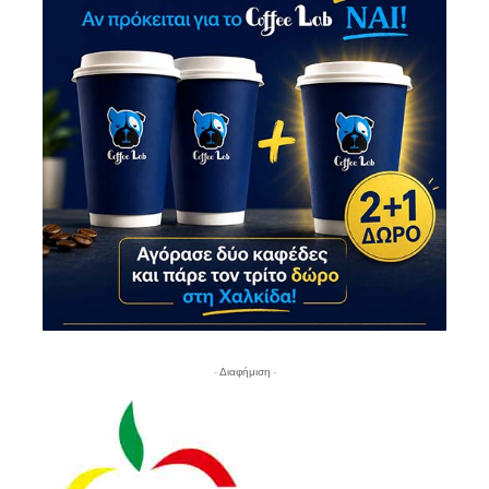
- Διαφήμιση -