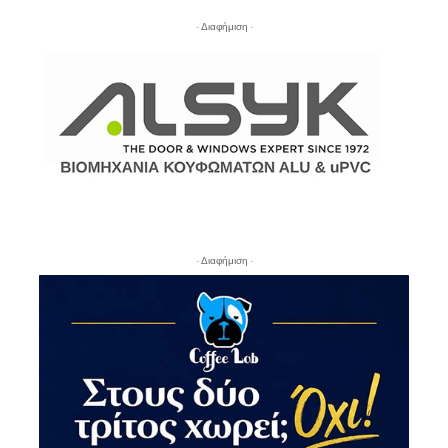
- Διαφήμιση -
- Διαφήμιση -