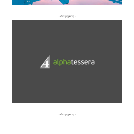
- Διαφήμιση -
- Διαφήμιση -