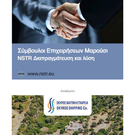
- Διαφήμιση -