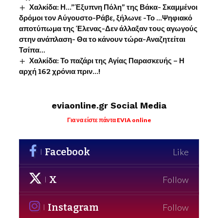
Χαλκίδα: Η…”Έξυπνη Πόλη” της Βάκα- Σκαμμένοι
δρόμοι τον Αύγουστο-Ράβε, ξήλωνε -Το …Ψηφιακό
αποτύπωμα της Έλενας-Δεν άλλαξαν τους αγωγούς
στην ανάπλαση- Θα το κάνουν τώρα-Αναζητείται
Τσίπα…
Χαλκίδα: Το παζάρι της Αγίας Παρασκευής – Η
αρχή 162 χρόνια πριν…!
eviaonline.gr Social Media
Για να είστε πάντα EVIA online
Facebook
Like
X
Follow
Instagram
Follow