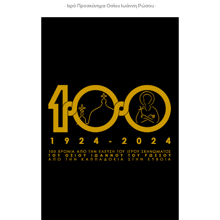
- Ιερό Προσκύνημα Οσίου Ιωάννη Ρώσου -