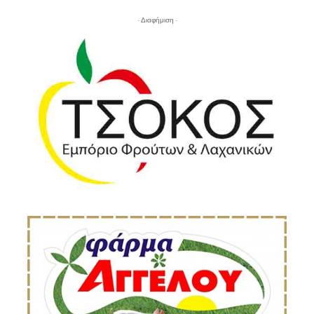
- Διαφήμιση -