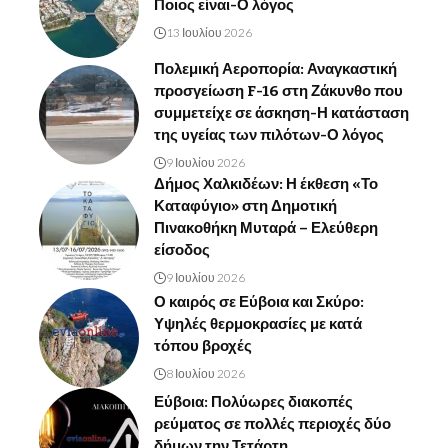
Ποιος είναι-Ο λόγος
13 Ιουλίου 2026
Πολεμική Αεροπορία: Αναγκαστική
προσγείωση F-16 στη Ζάκυνθο που
συμμετείχε σε άσκηση-Η κατάσταση
της υγείας των πιλότων-Ο λόγος
9 Ιουλίου 2026
Δήμος Χαλκιδέων: Η έκθεση «Το
Καταφύγιο» στη Δημοτική
Πινακοθήκη Μυταρά – Ελεύθερη
είσοδος
9 Ιουλίου 2026
Ο καιρός σε Εύβοια και Σκύρο:
Υψηλές θερμοκρασίες με κατά
τόπου βροχές
8 Ιουλίου 2026
Εύβοια: Πολύωρες διακοπές
ρεύματος σε πολλές περιοχές δύο
δήμων την Τετάρτη