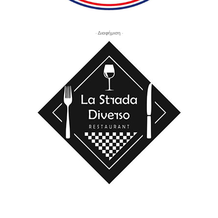
- Διαφήμιση -