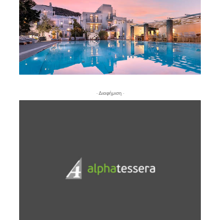
- Διαφήμιση -