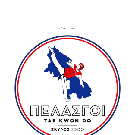
- Διαφήμιση -