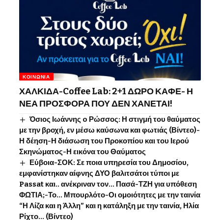
ΚΟΙΝΩΝΊΑ
ΧΑΛΚΙΔΑ-Coffee Lab: 2+1 ΔΩΡΟ ΚΑΦΕ- Η
ΝΕΑ ΠΡΟΣΦΟΡΑ ΠΟΥ ΔΕΝ ΧΑΝΕΤΑΙ!
Όσιος Ιωάννης o Ρώσσος: Η στιγμή του θαύματος
με την βροχή, εν μέσω καύσωνα και φωτιάς (Βίντεο)-
Η δέηση-Η διάσωση του Προκοπίου και του Ιερού
Σκηνώματος-Η εικόνα του Θαύματος
Εύβοια-ΣΟΚ: Σε ποια υπηρεσία του Δημοσίου,
εμφανίστηκαν αίφνης ΔΥΟ βαλιτσάτοι τύποι με
Passat και.. ανέκριναν τον… Πασά-ΤΖΗ για υπόθεση
ΦΩΤΙΑ;-Το… Μπουρλότο-Οι ομοιότητες με την ταινία
“Η Λίζα και η Άλλη” και η κατάληξη με την ταινία, Ηλία
Ρίχτο… (Βίντεο)