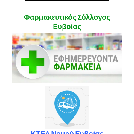
Φαρμακευτικός Σύλλογος
Ευβοίας
ΚΤΕΛ Νομού Ευβοίας