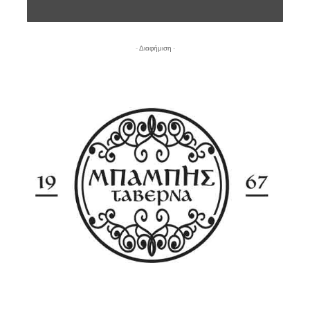
- Διαφήμιση -