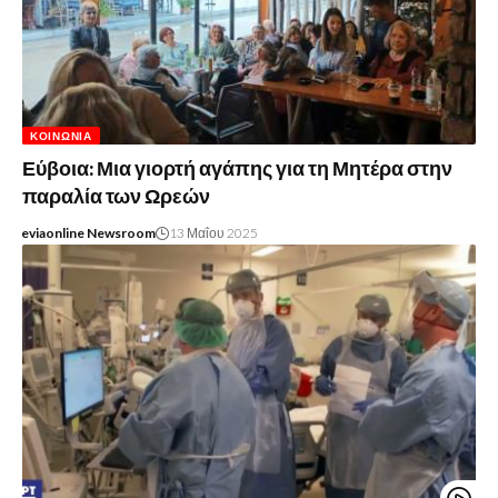
ΚΟΙΝΩΝΊΑ
Εύβοια: Μια γιορτή αγάπης για τη Μητέρα στην
παραλία των Ωρεών
eviaonline Newsroom
13 Μαΐου 2025