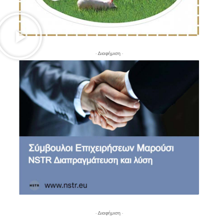
- Διαφήμιση -
- Διαφήμιση -