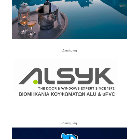
- Διαφήμιση -
- Διαφήμιση -