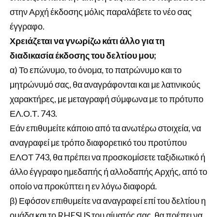
στην Αρχή έκδοσης μόλις παραλάβετε το νέο σας
έγγραφο.
Χρειάζεται να γνωρίζω κάτι άλλο για τη
διαδικασία έκδοσης του δελτίου μου;
α) Το επώνυμο, το όνομα, το πατρώνυμο και το
μητρώνυμό σας, θα αναγράφονται και με λατινικούς
χαρακτήρες, με μεταγραφή σύμφωνα με το πρότυπο
ΕΛ.Ο.Τ. 743.
Εάν επιθυμείτε κάποιο από τα ανωτέρω στοιχεία, να
αναγραφεί με τρόπο διαφορετικό του προτύπου
ΕΛΟΤ 743, θα πρέπει να προσκομίσετε ταξιδιωτικό ή
άλλο έγγραφο ημεδαπής ή αλλοδαπής Αρχής, από το
οποίο να προκύπτει η εν λόγω διαφορά.
β) Εφόσον επιθυμείτε να αναγραφεί επί του δελτίου η
ομάδα και το RHESUS του αίματός σας, θα πρέπει να