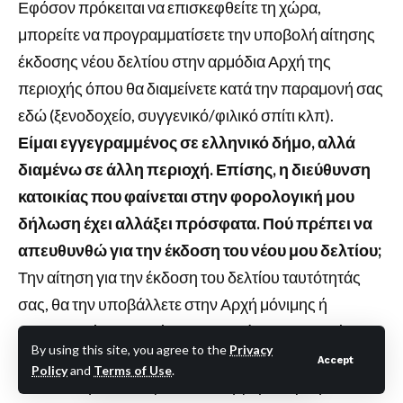
Εφόσον πρόκειται να επισκεφθείτε τη χώρα,
μπορείτε να προγραμματίσετε την υποβολή αίτησης
έκδοσης νέου δελτίου στην αρμόδια Αρχή της
περιοχής όπου θα διαμείνετε κατά την παραμονή σας
εδώ (ξενοδοχείο, συγγενικό/φιλικό σπίτι κλπ).
Είμαι εγγεγραμμένος σε ελληνικό δήμο, αλλά
διαμένω σε άλλη περιοχή. Επίσης, η διεύθυνση
κατοικίας που φαίνεται στην φορολογική μου
δήλωση έχει αλλάξει πρόσφατα. Πού πρέπει να
απευθυνθώ για την έκδοση του νέου μου δελτίου;
Την αίτηση για την έκδοση του δελτίου ταυτότητάς
σας, θα την υποβάλλετε στην Αρχή μόνιμης ή
προσωρινής διαμονής σας στη χώρα, ανεξαρτήτως
By using this site, you agree to the
Privacy
του δήμου στον οποίο είστε εγγεγραμμένος/η ή της
Accept
Policy
and
Terms of Use
.
διεύθυνσης που εμφαίνεται στη φορολογική σας