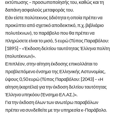
εκτύπωσης – προσωποποίησής του, καθώς και τη
δαπάνη ασφαλούς μεταφοράς του.
Εάν είστε πολύτεκνος (ιδιότητα η οποία πρέπει να
προκύπτει από σχετικό αποδεικτικό, π.χ. βιβλιάριο
πολυτέκνων), το παράβολο που θα πρέπει να
πληρώσετε είναι το μισό, 5 ευρώ (Τύπος Παραβόλου:
[1895] – «Έκδοση δελτίου ταυτότητας Έλληνα πολίτη
(πολυτέκνων)».
Επιπλέον, στην αίτηση έκδοσης επικολλάται το
προβλεπόμενο ένσημο της Ελληνικής Αστυνομίας,
ύψους 0,50 ευρώ (Τύπος Παραβόλου: [2043] – «Η
αίτηση (καρτέλα) για την έκδοση δελτίου ταυτότητας
Έλληνα υπηκόου (Ένσημο ΕΛ.ΑΣ.)».
Για την έκδοση όλων των ανωτέρω παραβόλων
πρέπει να συνδεθείτε με την υπηρεσία e-Παράβολο.