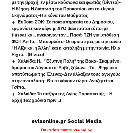
με την βροχή, εν μέσω καύσωνα και φωτιάς (Βίντεο)-
Η δέηση-Η διάσωση του Προκοπίου και του Ιερού
Σκηνώματος-Η εικόνα του Θαύματος
Εύβοια-ΣΟΚ: Σε ποια υπηρεσία του Δημοσίου,
εμφανίστηκαν αίφνης ΔΥΟ βαλιτσάτοι τύποι με
Passat και.. ανέκριναν τον… Πασά-ΤΖΗ για υπόθεση
ΦΩΤΙΑ;-Το… Μπουρλότο-Οι ομοιότητες με την ταινία
“Η Λίζα και η Άλλη” και η κατάληξη με την ταινία, Ηλία
Ρίχτο… (Βίντεο)
Χαλκίδα: Η…”Έξυπνη Πόλη” της Βάκα- Σκαμμένοι
δρόμοι τον Αύγουστο-Ράβε, ξήλωνε -Το …Ψηφιακό
αποτύπωμα της Έλενας-Δεν άλλαξαν τους αγωγούς
στην ανάπλαση- Θα το κάνουν τώρα-Αναζητείται
Τσίπα…
Χαλκίδα: Το παζάρι της Αγίας Παρασκευής – Η
αρχή 162 χρόνια πριν…!
eviaonline.gr Social Media
Για να είστε πάντα EVIA online