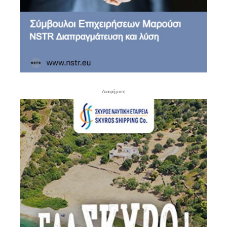
- Διαφήμιση -