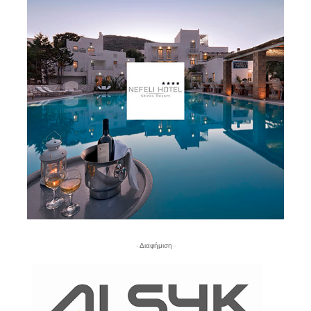
- Διαφήμιση -