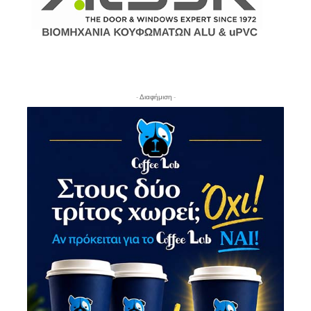
- Διαφήμιση -