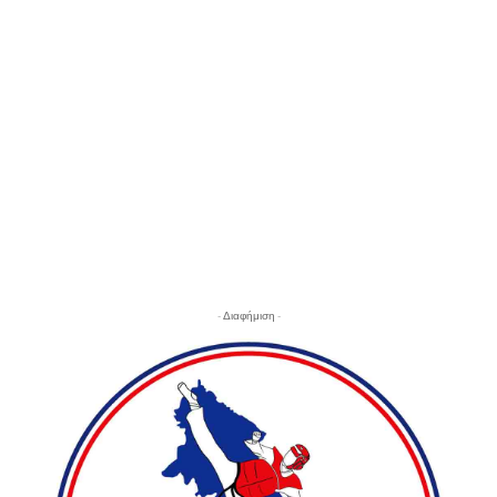
- Διαφήμιση -