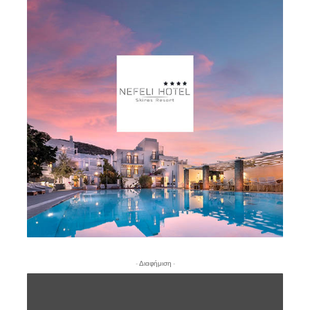
- Διαφήμιση -