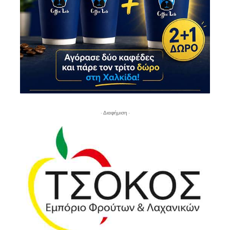
- Διαφήμιση -