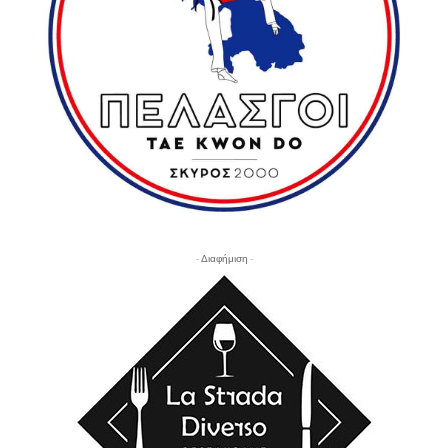
- Διαφήμιση -