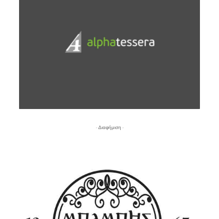
- Διαφήμιση -