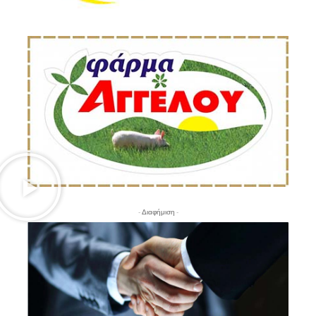
- Διαφήμιση -