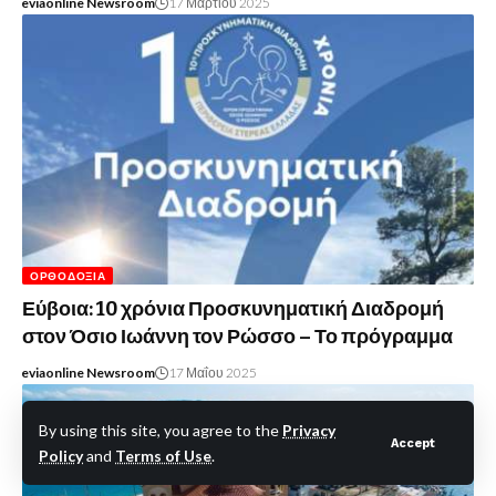
eviaonline Newsroom
17 Μαρτίου 2025
ΟΡΘΟΔΟΞΊΑ
Εύβοια: 10 χρόνια Προσκυνηματική Διαδρομή
στον Όσιο Ιωάννη τον Ρώσσο – Το πρόγραμμα
eviaonline Newsroom
17 Μαΐου 2025
By using this site, you agree to the
Privacy
Accept
Policy
and
Terms of Use
.