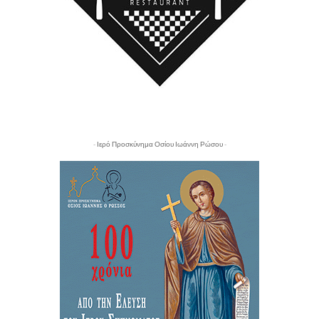
- Ιερό Προσκύνημα Οσίου Ιωάννη Ρώσου -