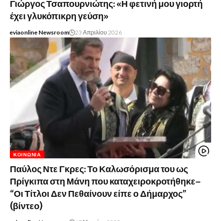
Γιώργος Τσαπουρνιώτης: «Η φετινή μου γιορτή
έχει γλυκόπικρη γεύση»
eviaonline Newsroom
23 Απριλίου 2026
ΚΟΙΝΩΝΊΑ
Παύλος Ντε Γκρες: Το Καλωσόρισμα του ως
Πρίγκιπα στη Μάνη που καταχειροκροτήθηκε–
“Οι Τίτλοι Δεν Πεθαίνουν είπε ο Δήμαρχος”
(βίντεο)