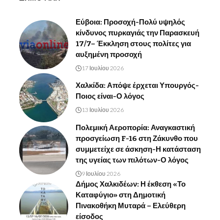
Εύβοια: Προσοχή-Πολύ υψηλός
κίνδυνος πυρκαγιάς την Παρασκευή
17/7– Έκκληση στους πολίτες για
αυξημένη προσοχή
17 Ιουλίου 2026
Χαλκίδα: Απόψε έρχεται Υπουργός-
Ποιος είναι-Ο λόγος
13 Ιουλίου 2026
Πολεμική Αεροπορία: Αναγκαστική
προσγείωση F-16 στη Ζάκυνθο που
συμμετείχε σε άσκηση-Η κατάσταση
της υγείας των πιλότων-Ο λόγος
9 Ιουλίου 2026
Δήμος Χαλκιδέων: Η έκθεση «Το
Καταφύγιο» στη Δημοτική
Πινακοθήκη Μυταρά – Ελεύθερη
είσοδος