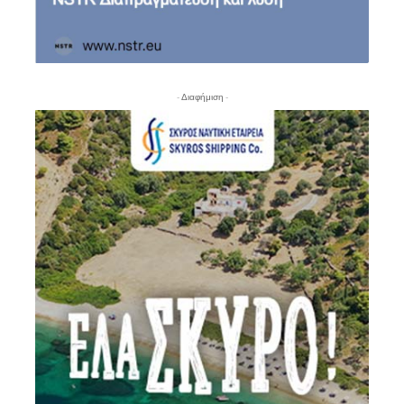
- Διαφήμιση -