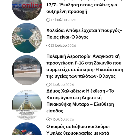
17/7– Έκκληση στους πολίτες για
αυξημένη προσοχή
17 Ιουλίου 2026
Χαλκίδα: Απόψε έρχεται Υπουργός-
Ποιος είναι-Ο λόγος
13 Ιουλίου 2026
Πολεμική Αεροπορία: Αναγκαστική
προσγείωση F-16 στη Ζάκυνθο που
συμμετείχε σε άσκηση-Η κατάσταση
της υγείας των πιλότων-Ο λόγος
9 Ιουλίου 2026
Δήμος Χαλκιδέων: Η έκθεση «Το
Καταφύγιο» στη Δημοτική
Πινακοθήκη Μυταρά – Ελεύθερη
είσοδος
9 Ιουλίου 2026
Ο καιρός σε Εύβοια και Σκύρο:
Υψηλές θερμοκρασίες με κατά