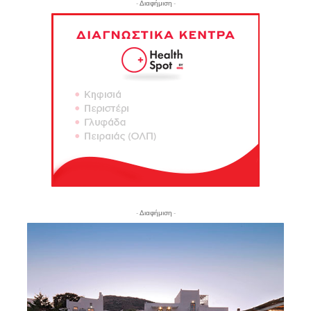
- Διαφήμιση -
- Διαφήμιση -