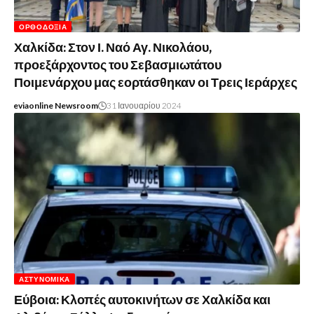
ΟΡΘΟΔΟΞΊΑ
Χαλκίδα: Στον Ι. Ναό Αγ. Νικολάου,
προεξάρχοντος του Σεβασμιωτάτου
Ποιμενάρχου μας εορτάσθηκαν οι Τρεις Ιεράρχες
eviaonline Newsroom
31 Ιανουαρίου 2024
ΑΣΤΥΝΟΜΙΚΆ
Εύβοια: Κλοπές αυτοκινήτων σε Χαλκίδα και