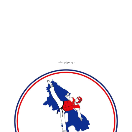
- Διαφήμιση -