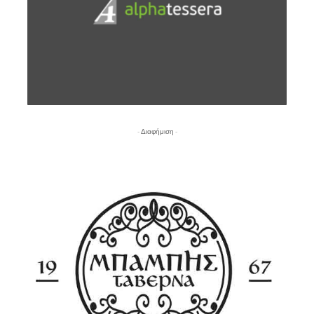
- Διαφήμιση -