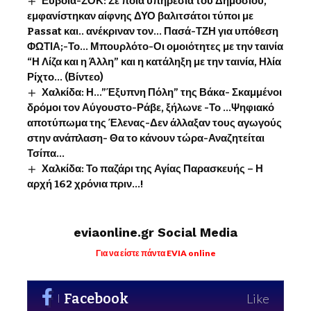
Εύβοια-ΣΟΚ: Σε ποια υπηρεσία του Δημοσίου,
εμφανίστηκαν αίφνης ΔΥΟ βαλιτσάτοι τύποι με
Passat και.. ανέκριναν τον… Πασά-ΤΖΗ για υπόθεση
ΦΩΤΙΑ;-Το… Μπουρλότο-Οι ομοιότητες με την ταινία
“Η Λίζα και η Άλλη” και η κατάληξη με την ταινία, Ηλία
Ρίχτο… (Βίντεο)
Χαλκίδα: Η…”Έξυπνη Πόλη” της Βάκα- Σκαμμένοι
δρόμοι τον Αύγουστο-Ράβε, ξήλωνε -Το …Ψηφιακό
αποτύπωμα της Έλενας-Δεν άλλαξαν τους αγωγούς
στην ανάπλαση- Θα το κάνουν τώρα-Αναζητείται
Τσίπα…
Χαλκίδα: Το παζάρι της Αγίας Παρασκευής – Η
αρχή 162 χρόνια πριν…!
eviaonline.gr Social Media
Για να είστε πάντα EVIA online
Facebook
Like