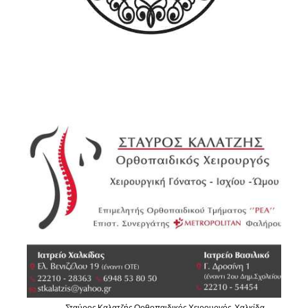
Σταύρος Καλατζής Ορθοπαιδικός Χειρουργός, Χαλκίδα -