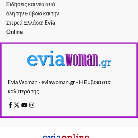
Ειδήσεις και νέα από
όλη την Εύβοια και την
Στερεά Ελλάδα!
Evia
Online
Evia Woman - eviawoman.gr - Η Εύβοια στα
καλύτερά της!