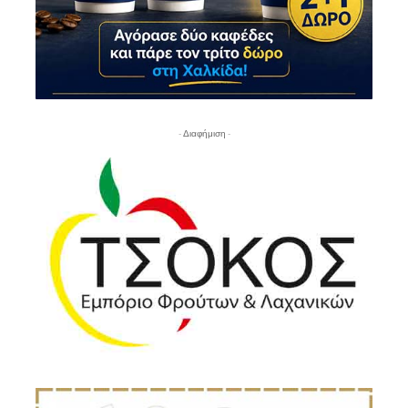
- Διαφήμιση -