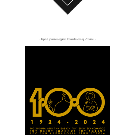
- Ιερό Προσκύνημα Οσίου Ιωάννη Ρώσου -