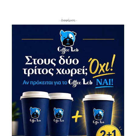
- Διαφήμιση -