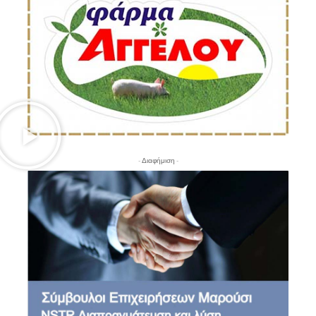
- Διαφήμιση -