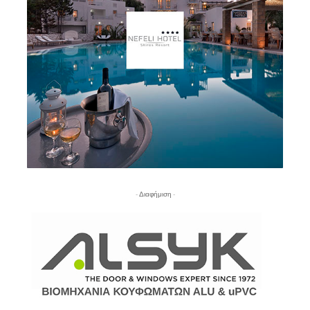
- Διαφήμιση -