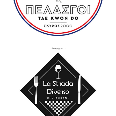
- Διαφήμιση -