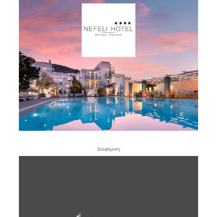
- Διαφήμιση -