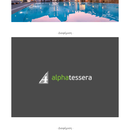
- Διαφήμιση -
- Διαφήμιση -