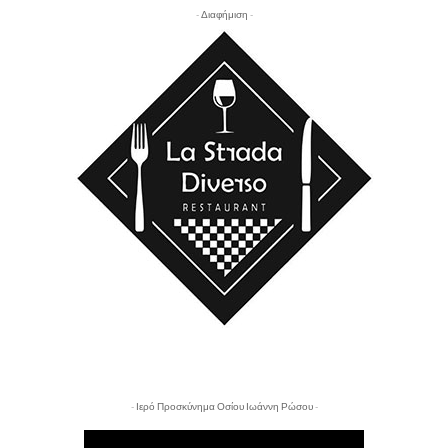
- Διαφήμιση -
- Ιερό Προσκύνημα Οσίου Ιωάννη Ρώσου -