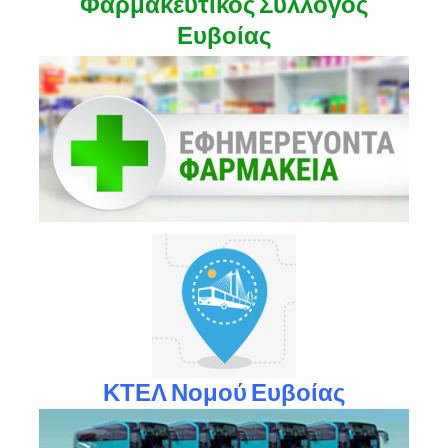
Φαρμακευτικός Σύλλογος
Ευβοίας
ΚΤΕΛ Νομού Ευβοίας