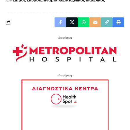
#
Δήμος Σκύρου
Λιναριά
λύματα
Νίκος Μαυρίκος
- Διαφήμιση -
- Διαφήμιση -