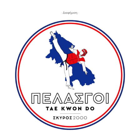
- Διαφήμιση -