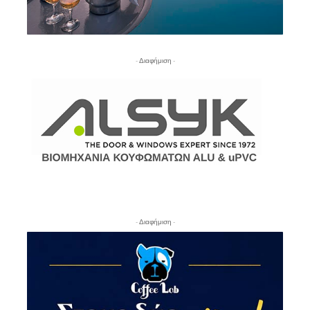
- Διαφήμιση -
- Διαφήμιση -