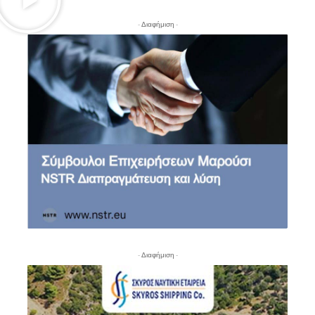
- Διαφήμιση -
- Διαφήμιση -