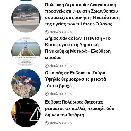
Πολεμική Αεροπορία: Αναγκαστική
προσγείωση F-16 στη Ζάκυνθο που
συμμετείχε σε άσκηση-Η κατάσταση
της υγείας των πιλότων-Ο λόγος
9 Ιουλίου 2026
Δήμος Χαλκιδέων: Η έκθεση «Το
Καταφύγιο» στη Δημοτική
Πινακοθήκη Μυταρά – Ελεύθερη
είσοδος
9 Ιουλίου 2026
Ο καιρός σε Εύβοια και Σκύρο:
Υψηλές θερμοκρασίες με κατά
τόπου βροχές
8 Ιουλίου 2026
Εύβοια: Πολύωρες διακοπές
ρεύματος σε πολλές περιοχές δύο
δήμων την Τετάρτη
8 Ιουλίου 2026