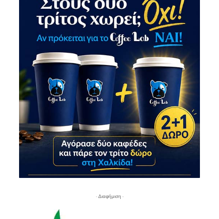
- Διαφήμιση -