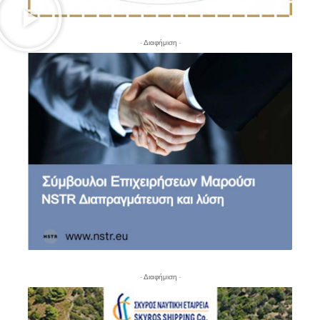
- Διαφήμιση -
- Διαφήμιση -