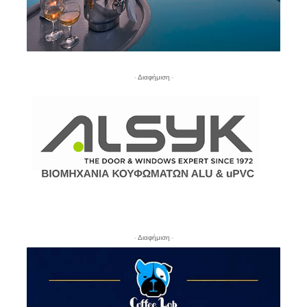
- Διαφήμιση -
- Διαφήμιση -