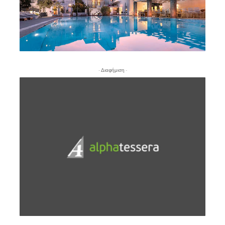
- Διαφήμιση -