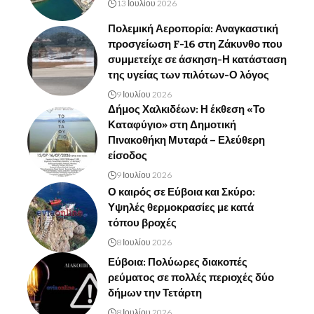
13 Ιουλίου 2026
Πολεμική Αεροπορία: Αναγκαστική
προσγείωση F-16 στη Ζάκυνθο που
συμμετείχε σε άσκηση-Η κατάσταση
της υγείας των πιλότων-Ο λόγος
9 Ιουλίου 2026
Δήμος Χαλκιδέων: Η έκθεση «Το
Καταφύγιο» στη Δημοτική
Πινακοθήκη Μυταρά – Ελεύθερη
είσοδος
9 Ιουλίου 2026
Ο καιρός σε Εύβοια και Σκύρο:
Υψηλές θερμοκρασίες με κατά
τόπου βροχές
8 Ιουλίου 2026
Εύβοια: Πολύωρες διακοπές
ρεύματος σε πολλές περιοχές δύο
δήμων την Τετάρτη
8 Ιουλίου 2026