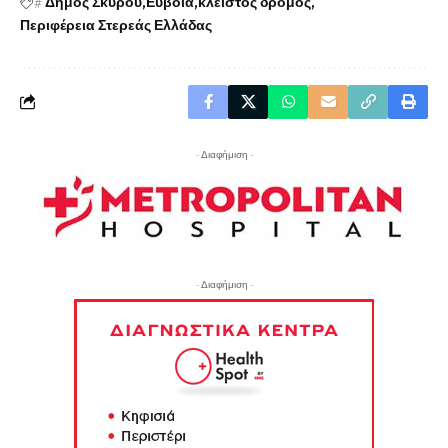
#
Δήμος Σκύρου
Εύβοια
κλειστός δρόμος
Περιφέρεια Στερεάς Ελλάδας
- Διαφήμιση -
- Διαφήμιση -