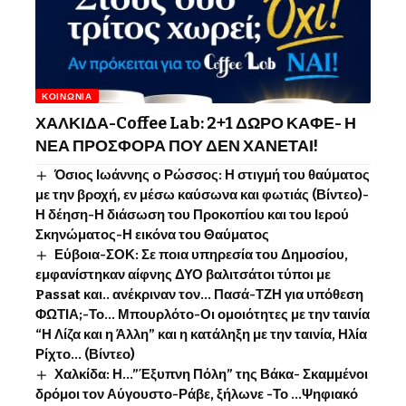
ΚΟΙΝΩΝΊΑ
ΧΑΛΚΙΔΑ-Coffee Lab: 2+1 ΔΩΡΟ ΚΑΦΕ- Η
ΝΕΑ ΠΡΟΣΦΟΡΑ ΠΟΥ ΔΕΝ ΧΑΝΕΤΑΙ!
Όσιος Ιωάννης o Ρώσσος: Η στιγμή του θαύματος
με την βροχή, εν μέσω καύσωνα και φωτιάς (Βίντεο)-
Η δέηση-Η διάσωση του Προκοπίου και του Ιερού
Σκηνώματος-Η εικόνα του Θαύματος
Εύβοια-ΣΟΚ: Σε ποια υπηρεσία του Δημοσίου,
εμφανίστηκαν αίφνης ΔΥΟ βαλιτσάτοι τύποι με
Passat και.. ανέκριναν τον… Πασά-ΤΖΗ για υπόθεση
ΦΩΤΙΑ;-Το… Μπουρλότο-Οι ομοιότητες με την ταινία
“Η Λίζα και η Άλλη” και η κατάληξη με την ταινία, Ηλία
Ρίχτο… (Βίντεο)
Χαλκίδα: Η…”Έξυπνη Πόλη” της Βάκα- Σκαμμένοι
δρόμοι τον Αύγουστο-Ράβε, ξήλωνε -Το …Ψηφιακό