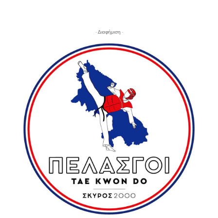
- Διαφήμιση -