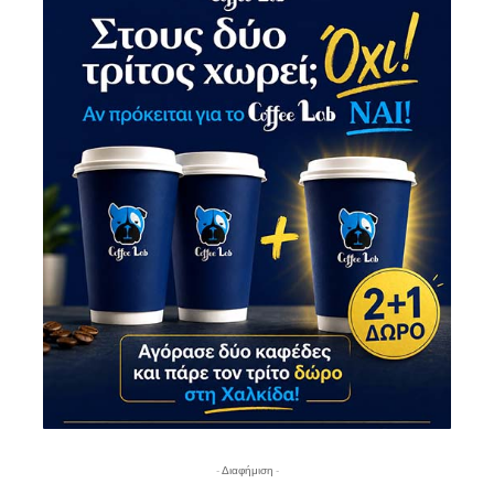
- Διαφήμιση -