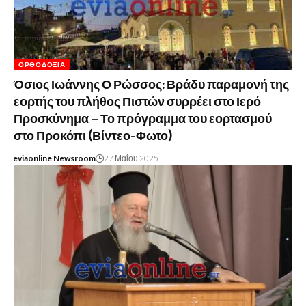
ΟΡΘΟΔΟΞΊΑ
Όσιος Ιωάννης Ο Ρώσσος: Βράδυ παραμονή της
εορτής του πλήθος Πιστών συρρέει στο Ιερό
Προσκύνημα – Το πρόγραμμα του εορτασμού
στο Προκόπι (Βίντεο-Φωτο)
eviaonline Newsroom
27 Μαΐου 2025