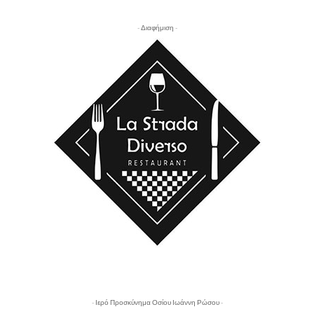
- Διαφήμιση -
- Ιερό Προσκύνημα Οσίου Ιωάννη Ρώσου -