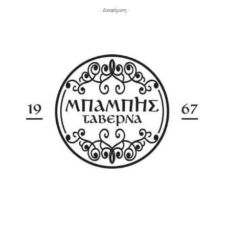
- Διαφήμιση -