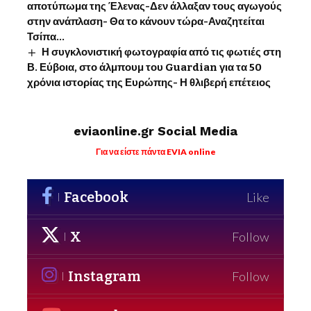
αποτύπωμα της Έλενας-Δεν άλλαξαν τους αγωγούς
στην ανάπλαση- Θα το κάνουν τώρα-Αναζητείται
Τσίπα…
Η συγκλονιστική φωτογραφία από τις φωτιές στη
Β. Εύβοια, στο άλμπουμ του Guardian για τα 50
χρόνια ιστορίας της Ευρώπης- Η θλιβερή επέτειος
eviaonline.gr Social Media
Για να είστε πάντα EVIA online
Facebook
Like
X
Follow
Instagram
Follow