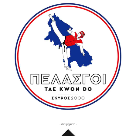
- Διαφήμιση -