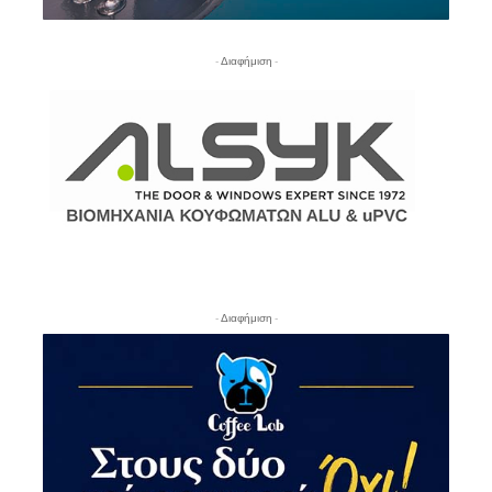
- Διαφήμιση -
- Διαφήμιση -