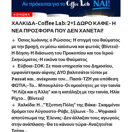
ΚΟΙΝΩΝΊΑ
ΧΑΛΚΙΔΑ-Coffee Lab: 2+1 ΔΩΡΟ ΚΑΦΕ- Η
ΝΕΑ ΠΡΟΣΦΟΡΑ ΠΟΥ ΔΕΝ ΧΑΝΕΤΑΙ!
Όσιος Ιωάννης o Ρώσσος: Η στιγμή του θαύματος
με την βροχή, εν μέσω καύσωνα και φωτιάς (Βίντεο)-
Η δέηση-Η διάσωση του Προκοπίου και του Ιερού
Σκηνώματος-Η εικόνα του Θαύματος
Εύβοια-ΣΟΚ: Σε ποια υπηρεσία του Δημοσίου,
εμφανίστηκαν αίφνης ΔΥΟ βαλιτσάτοι τύποι με
Passat και.. ανέκριναν τον… Πασά-ΤΖΗ για υπόθεση
ΦΩΤΙΑ;-Το… Μπουρλότο-Οι ομοιότητες με την ταινία
“Η Λίζα και η Άλλη” και η κατάληξη με την ταινία, Ηλία
Ρίχτο… (Βίντεο)
Χαλκίδα: Η…”Έξυπνη Πόλη” της Βάκα- Σκαμμένοι
δρόμοι τον Αύγουστο-Ράβε, ξήλωνε -Το …Ψηφιακό
αποτύπωμα της Έλενας-Δεν άλλαξαν τους αγωγούς
στην ανάπλαση- Θα το κάνουν τώρα-Αναζητείται
Τσίπα…