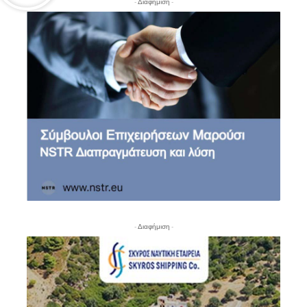
- Διαφήμιση -
- Διαφήμιση -