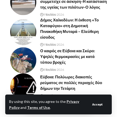
συμμετείχε σε άσκηση-Η κατάσταση
της υγείας των πιλότων-Ο λόγος
9 Ιουλίου 2026
Δήμος Χαλκιδέων: Η έκθεση «Το
Καταφύγιο» στη Δημοτική
Πινακοθήκη Μυταρά – Ελεύθερη
είσοδος
9 Ιουλίου 2026
Ο καιρός σε Εύβοια και Σκύρο:
Υψηλές θερμοκρασίες με κατά
τόπου βροχές
8 Ιουλίου 2026
Εύβοια: Πολύωρες διακοπές
ρεύματος σε πολλές περιοχές δύο
δήμων την Τετάρτη
8 Ιουλίου 2026
By using this site, you agree to the
Privacy
Accept
Policy
and
Terms of Use
.