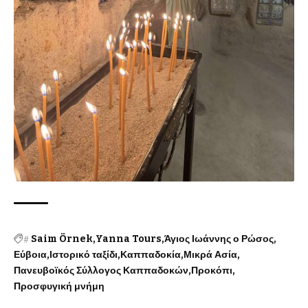
#
Saim Örnek
Yanna Tours
Άγιος Ιωάννης ο Ρώσος
Εύβοια
Ιστορικό ταξίδι
Καππαδοκία
Μικρά Ασία
Πανευβοϊκός Σύλλογος Καππαδοκών
Προκόπι
Προσφυγική μνήμη