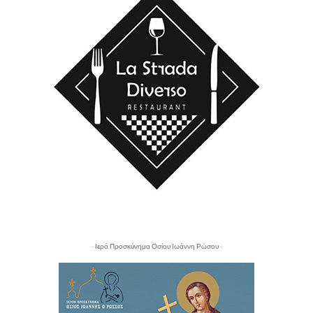
- Ιερό Προσκύνημα Οσίου Ιωάννη Ρώσου -