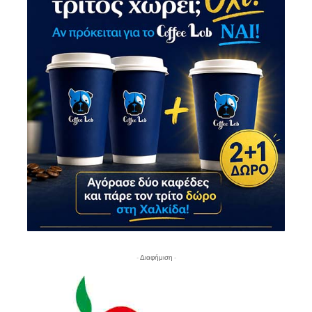
- Διαφήμιση -