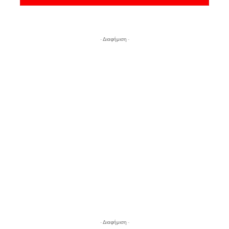
- Διαφήμιση -
- Διαφήμιση -