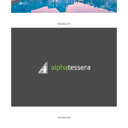
- Διαφήμιση -
- Διαφήμιση -