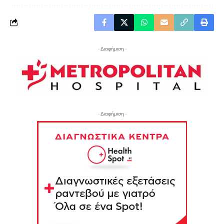
- Διαφήμιση -
- Διαφήμιση -