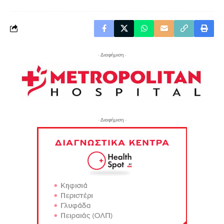
- Διαφήμιση -
- Διαφήμιση -