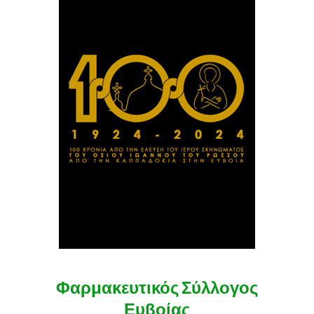
Φαρμακευτικός Σύλλογος
Ευβοίας