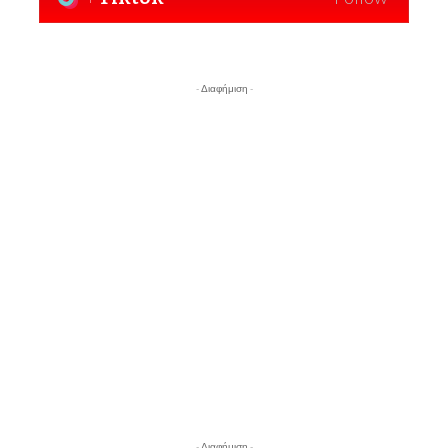
- Διαφήμιση -
- Διαφήμιση -