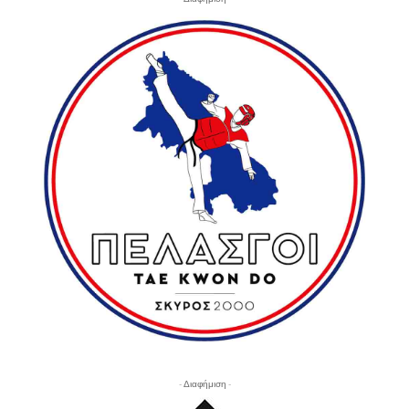
- Διαφήμιση -