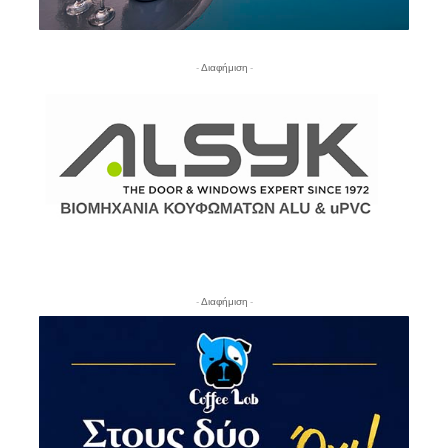
- Διαφήμιση -
- Διαφήμιση -