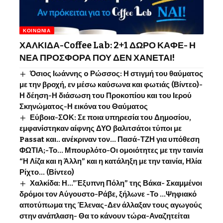
ΚΟΙΝΩΝΊΑ
ΧΑΛΚΙΔΑ-Coffee Lab: 2+1 ΔΩΡΟ ΚΑΦΕ- Η
ΝΕΑ ΠΡΟΣΦΟΡΑ ΠΟΥ ΔΕΝ ΧΑΝΕΤΑΙ!
Όσιος Ιωάννης o Ρώσσος: Η στιγμή του θαύματος
με την βροχή, εν μέσω καύσωνα και φωτιάς (Βίντεο)-
Η δέηση-Η διάσωση του Προκοπίου και του Ιερού
Σκηνώματος-Η εικόνα του Θαύματος
Εύβοια-ΣΟΚ: Σε ποια υπηρεσία του Δημοσίου,
εμφανίστηκαν αίφνης ΔΥΟ βαλιτσάτοι τύποι με
Passat και.. ανέκριναν τον… Πασά-ΤΖΗ για υπόθεση
ΦΩΤΙΑ;-Το… Μπουρλότο-Οι ομοιότητες με την ταινία
“Η Λίζα και η Άλλη” και η κατάληξη με την ταινία, Ηλία
Ρίχτο… (Βίντεο)
Χαλκίδα: Η…”Έξυπνη Πόλη” της Βάκα- Σκαμμένοι
δρόμοι τον Αύγουστο-Ράβε, ξήλωνε -Το …Ψηφιακό
αποτύπωμα της Έλενας-Δεν άλλαξαν τους αγωγούς
στην ανάπλαση- Θα το κάνουν τώρα-Αναζητείται