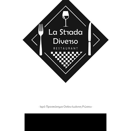
- Ιερό Προσκύνημα Οσίου Ιωάννη Ρώσου -