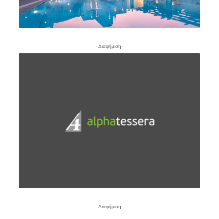
- Διαφήμιση -
- Διαφήμιση -