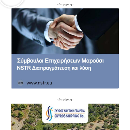
- Διαφήμιση -
- Διαφήμιση -