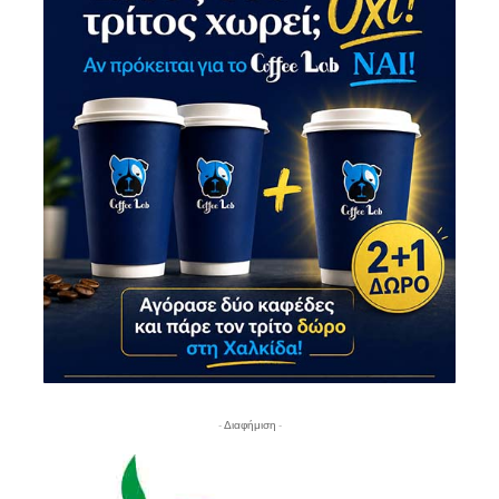
- Διαφήμιση -