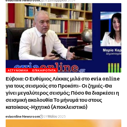
eviaonline Newsroom
28 Σεπτεμβρίου 2024
ΑΣΤΥΝΟΜΙΚΆ
ΕΠΙΚΑΙΡΌΤΗΤΑ
Εύβοια: Ο Ευθύμιος Λέκκας μιλά στο evia online
για τους σεισμούς στο Προκόπι- Οι ζημιές-Θα
γίνει μεγαλύτερος σεισμός; Πόσο θα διαρκέσει η
σεισμική ακολουθία Το μήνυμά του στους
κατοίκους-Ηχητικό (Αποκλειστικό)
eviaonline Newsroom
19 Μαΐου 2025