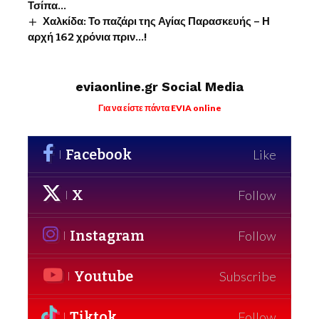
Τσίπα…
Χαλκίδα: Το παζάρι της Αγίας Παρασκευής – Η
αρχή 162 χρόνια πριν…!
eviaonline.gr Social Media
Για να είστε πάντα EVIA online
Facebook
Like
X
Follow
Instagram
Follow
Youtube
Subscribe
Tiktok
Follow