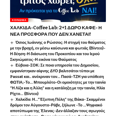
ΚΟΙΝΩΝΊΑ
ΧΑΛΚΙΔΑ-Coffee Lab: 2+1 ΔΩΡΟ ΚΑΦΕ- Η
ΝΕΑ ΠΡΟΣΦΟΡΑ ΠΟΥ ΔΕΝ ΧΑΝΕΤΑΙ!
Όσιος Ιωάννης o Ρώσσος: Η στιγμή του θαύματος
με την βροχή, εν μέσω καύσωνα και φωτιάς (Βίντεο)-
Η δέηση-Η διάσωση του Προκοπίου και του Ιερού
Σκηνώματος-Η εικόνα του Θαύματος
Εύβοια-ΣΟΚ: Σε ποια υπηρεσία του Δημοσίου,
εμφανίστηκαν αίφνης ΔΥΟ βαλιτσάτοι τύποι με
Passat και.. ανέκριναν τον… Πασά-ΤΖΗ για υπόθεση
ΦΩΤΙΑ;-Το… Μπουρλότο-Οι ομοιότητες με την ταινία
“Η Λίζα και η Άλλη” και η κατάληξη με την ταινία, Ηλία
Ρίχτο… (Βίντεο)
Χαλκίδα: Η…”Έξυπνη Πόλη” της Βάκα- Σκαμμένοι
δρόμοι τον Αύγουστο-Ράβε, ξήλωνε -Το …Ψηφιακό
αποτύπωμα της Έλενας-Δεν άλλαξαν τους αγωγούς