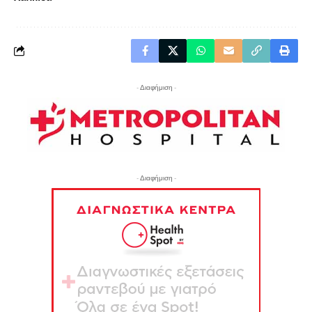
- Διαφήμιση -
- Διαφήμιση -