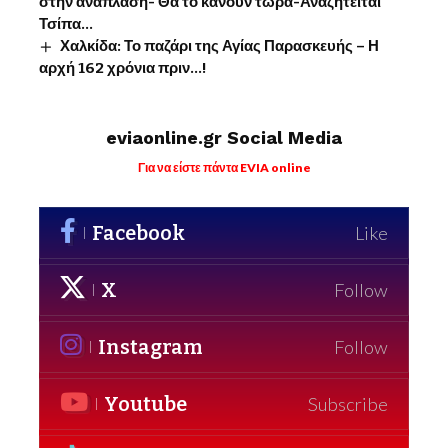
στην ανάπλαση- Θα το κάνουν τώρα-Αναζητείται
Τσίπα…
Χαλκίδα: Το παζάρι της Αγίας Παρασκευής – Η
αρχή 162 χρόνια πριν…!
eviaonline.gr Social Media
Για να είστε πάντα EVIA online
Facebook
Like
X
Follow
Instagram
Follow
Youtube
Subscribe