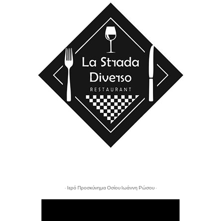
- Ιερό Προσκύνημα Οσίου Ιωάννη Ρώσου -