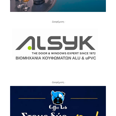
- Διαφήμιση -
- Διαφήμιση -