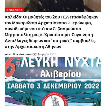
ΟΡΘΟΔΟΞΊΑ
Χαλκίδα: Οι μαθητές του 2ου ΓΕΛ επισκέφθηκαν
τον Μακαριώατο Αρχιεπίσκοπο κ. Ιερώνυμο,
συνοδευόμενοι από τον Σεβασμιώτατο
Μητροπολίτη μας κ. Χρυσόστομο-Συγκίνηση-
Ανταλλαγές δώρων και “πατρικές” συμβουλές,
στην Αρχιεπισκοπή Αθηνών
eviaonline Newsroom
2 Μαρτίου 2026