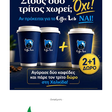
- Διαφήμιση -