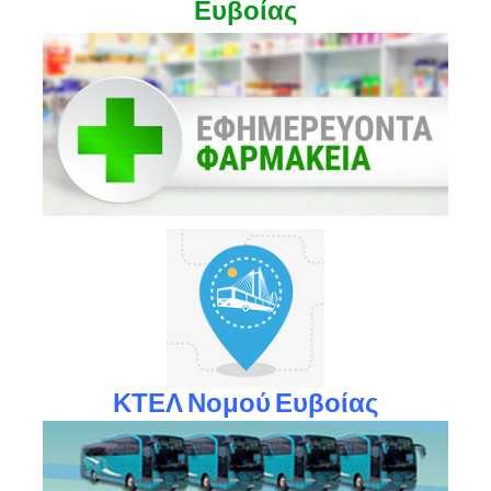
Ευβοίας
ΚΤΕΛ Νομού Ευβοίας