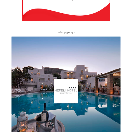
- Διαφήμιση -