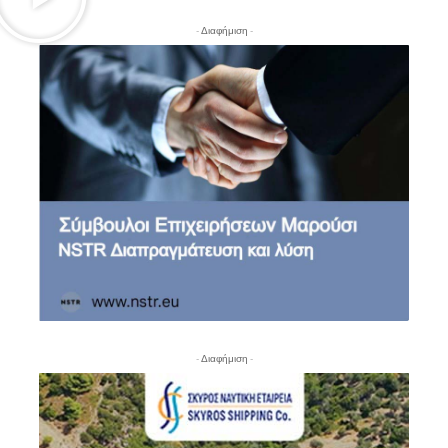
- Διαφήμιση -
- Διαφήμιση -