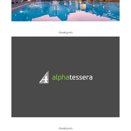
- Διαφήμιση -
- Διαφήμιση -