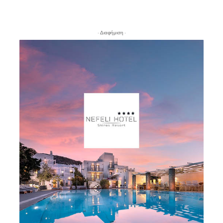
- Διαφήμιση -