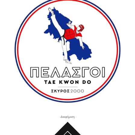
- Διαφήμιση -