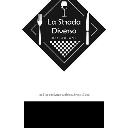
- Ιερό Προσκύνημα Οσίου Ιωάννη Ρώσου -