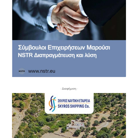
- Διαφήμιση -