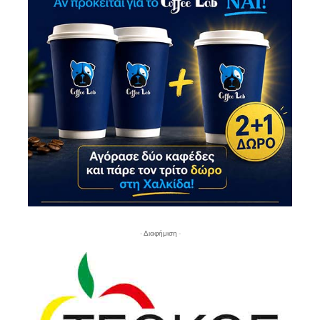
- Διαφήμιση -