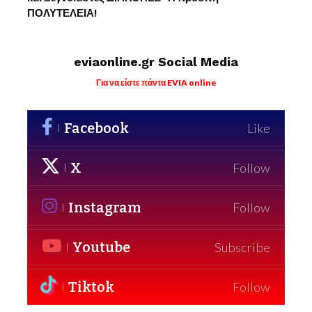
ΠΟΛΥΤΕΛΕΙΑ!
eviaonline.gr Social Media
Για να είστε πάντα EVIA online
Facebook
Like
X
Follow
Instagram
Follow
Youtube
Subscribe
Tiktok
Follow