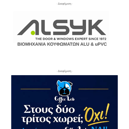
- Διαφήμιση -
- Διαφήμιση -