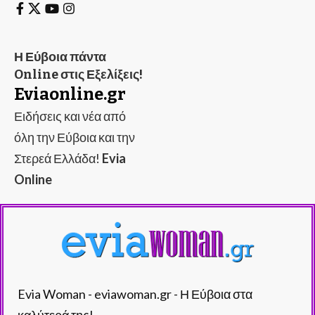
Η Εύβοια πάντα
Online στις Εξελίξεις!
Eviaonline.gr
Ειδήσεις και νέα από
όλη την Εύβοια και την
Στερεά Ελλάδα!
Evia
Online
Evia Woman - eviawoman.gr - Η Εύβοια στα