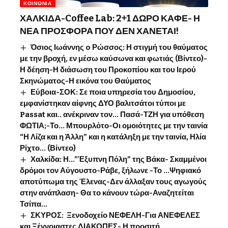
ΚΟΙΝΩΝΊΑ
ΧΑΛΚΙΔΑ-Coffee Lab: 2+1 ΔΩΡΟ ΚΑΦΕ- Η
ΝΕΑ ΠΡΟΣΦΟΡΑ ΠΟΥ ΔΕΝ ΧΑΝΕΤΑΙ!
Όσιος Ιωάννης o Ρώσσος: Η στιγμή του θαύματος
με την βροχή, εν μέσω καύσωνα και φωτιάς (Βίντεο)-
Η δέηση-Η διάσωση του Προκοπίου και του Ιερού
Σκηνώματος-Η εικόνα του Θαύματος
Εύβοια-ΣΟΚ: Σε ποια υπηρεσία του Δημοσίου,
εμφανίστηκαν αίφνης ΔΥΟ βαλιτσάτοι τύποι με
Passat και.. ανέκριναν τον… Πασά-ΤΖΗ για υπόθεση
ΦΩΤΙΑ;-Το… Μπουρλότο-Οι ομοιότητες με την ταινία
“Η Λίζα και η Άλλη” και η κατάληξη με την ταινία, Ηλία
Ρίχτο… (Βίντεο)
Χαλκίδα: Η…”Έξυπνη Πόλη” της Βάκα- Σκαμμένοι
δρόμοι τον Αύγουστο-Ράβε, ξήλωνε -Το …Ψηφιακό
αποτύπωμα της Έλενας-Δεν άλλαξαν τους αγωγούς
στην ανάπλαση- Θα το κάνουν τώρα-Αναζητείται
Τσίπα…
ΣΚΥΡΟΣ: Ξενοδοχείο ΝΕΦΕΛΗ-Για ΑΝΕΦΕΛΕΣ
και Ξέγνοιαστες ΔΙΑΚΟΠΕΣ- Η προσιτή