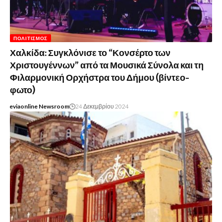
ΠΟΛΙΤΙΣΜΌΣ
Χαλκίδα: Συγκλόνισε το “Κονσέρτο των
Χριστουγέννων” από τα Μουσικά Σύνολα και τη
Φιλαρμονική Ορχήστρα του Δήμου (βίντεο-
φωτο)
eviaonline Newsroom
24 Δεκεμβρίου 2024