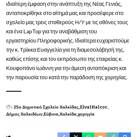
ιδιαίτερη έμφαση στην ανάπτυξη της Νέας Γενιάς,
ανταποκρίθηκε στο αίτημά μας και προσέφερε στο
σχολείο μας τρεις σταθερούς Η/Υ με τις οθόνες τους
και ένα LapTop για την αναβάθμιση του
εργαστηρίου Πληροφορικής. Ιδιαίτερα ευχαριστούμε
την κ. Τρίκκα Ευαγγελία για τη διαμεσολάβησή της,
καθώς επίσης και τον εκπρόσωπο της εταιρείας κ.
Κουφοπάνο Ιωάννη για την άμεση ανταπόκριση και
την παρουσία του κατά την παράδοση της χορηγίας.
#
25ο Δημοτικό Σχολείο Χαλκίδας
ElvalHalcor
Δήμος Χαλκιδέων
Εύβοια
Χαλκίδα
χορηγία