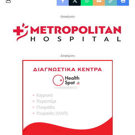
- Διαφήμιση -
- Διαφήμιση -