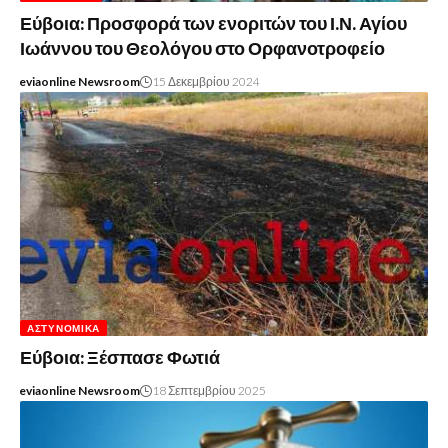
Εύβοια: Προσφορά των ενοριτών του Ι.Ν. Αγίου
Ιωάννου του Θεολόγου στο Ορφανοτροφείο
eviaonline Newsroom
15 Δεκεμβρίου 2024
ΑΣΤΥΝΟΜΙΚΆ
Εύβοια: Ξέσπασε Φωτιά
eviaonline Newsroom
18 Σεπτεμβρίου 2025