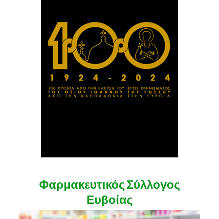
Φαρμακευτικός Σύλλογος
Ευβοίας