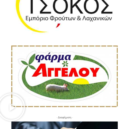
- Διαφήμιση -