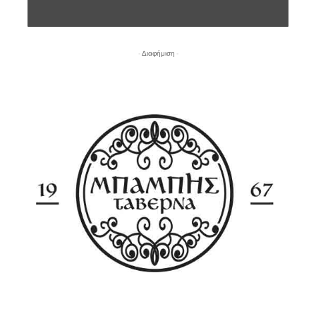
- Διαφήμιση -