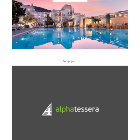
- Διαφήμιση -