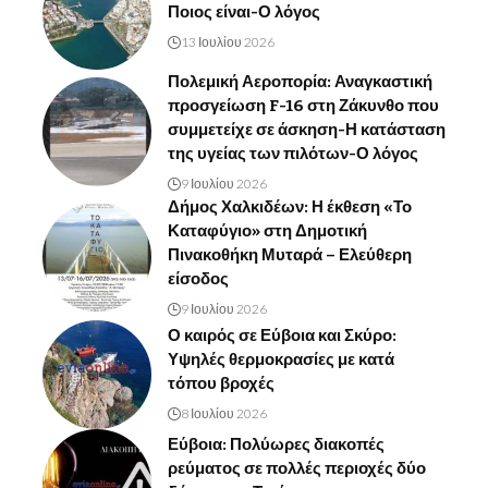
Ποιος είναι-Ο λόγος
13 Ιουλίου 2026
Πολεμική Αεροπορία: Αναγκαστική
προσγείωση F-16 στη Ζάκυνθο που
συμμετείχε σε άσκηση-Η κατάσταση
της υγείας των πιλότων-Ο λόγος
9 Ιουλίου 2026
Δήμος Χαλκιδέων: Η έκθεση «Το
Καταφύγιο» στη Δημοτική
Πινακοθήκη Μυταρά – Ελεύθερη
είσοδος
9 Ιουλίου 2026
Ο καιρός σε Εύβοια και Σκύρο:
Υψηλές θερμοκρασίες με κατά
τόπου βροχές
8 Ιουλίου 2026
Εύβοια: Πολύωρες διακοπές
ρεύματος σε πολλές περιοχές δύο