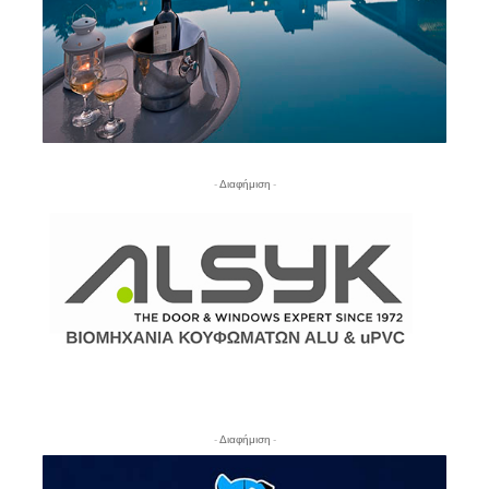
- Διαφήμιση -
- Διαφήμιση -