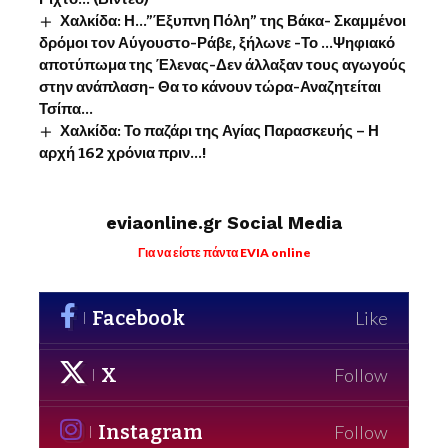
Χαλκίδα: Η…”Έξυπνη Πόλη” της Βάκα- Σκαμμένοι
δρόμοι τον Αύγουστο-Ράβε, ξήλωνε -Το …Ψηφιακό
αποτύπωμα της Έλενας-Δεν άλλαξαν τους αγωγούς
στην ανάπλαση- Θα το κάνουν τώρα-Αναζητείται
Τσίπα…
Χαλκίδα: Το παζάρι της Αγίας Παρασκευής – Η
αρχή 162 χρόνια πριν…!
eviaonline.gr Social Media
Για να είστε πάντα EVIA online
Facebook
Like
X
Follow
Instagram
Follow