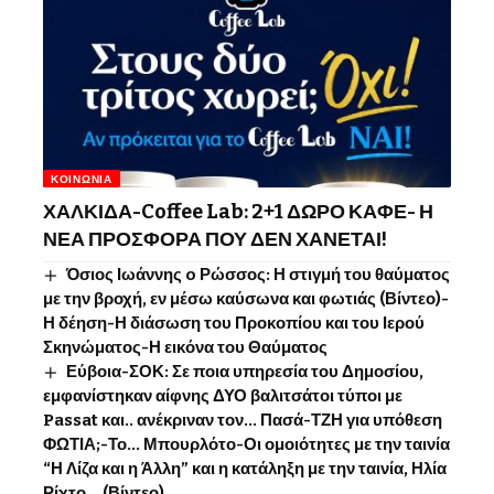
ΚΟΙΝΩΝΊΑ
ΧΑΛΚΙΔΑ-Coffee Lab: 2+1 ΔΩΡΟ ΚΑΦΕ- Η
ΝΕΑ ΠΡΟΣΦΟΡΑ ΠΟΥ ΔΕΝ ΧΑΝΕΤΑΙ!
Όσιος Ιωάννης o Ρώσσος: Η στιγμή του θαύματος
με την βροχή, εν μέσω καύσωνα και φωτιάς (Βίντεο)-
Η δέηση-Η διάσωση του Προκοπίου και του Ιερού
Σκηνώματος-Η εικόνα του Θαύματος
Εύβοια-ΣΟΚ: Σε ποια υπηρεσία του Δημοσίου,
εμφανίστηκαν αίφνης ΔΥΟ βαλιτσάτοι τύποι με
Passat και.. ανέκριναν τον… Πασά-ΤΖΗ για υπόθεση
ΦΩΤΙΑ;-Το… Μπουρλότο-Οι ομοιότητες με την ταινία
“Η Λίζα και η Άλλη” και η κατάληξη με την ταινία, Ηλία
Ρίχτο… (Βίντεο)