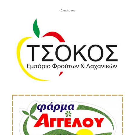
- Διαφήμιση -