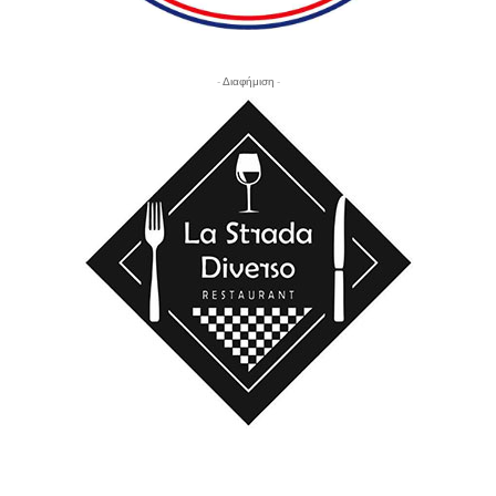
- Διαφήμιση -