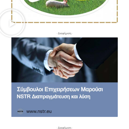
- Διαφήμιση -
- Διαφήμιση -