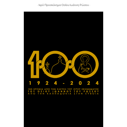
- Ιερό Προσκύνημα Οσίου Ιωάννη Ρώσου -