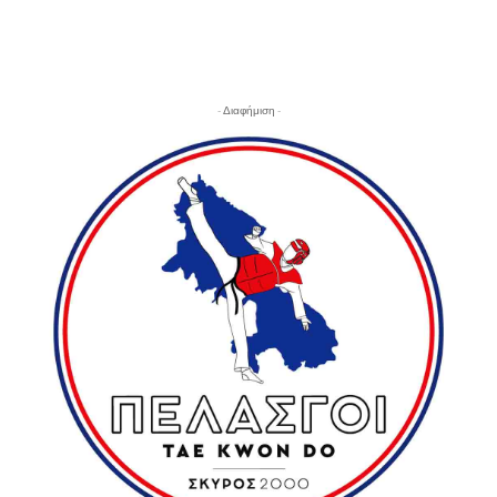
- Διαφήμιση -