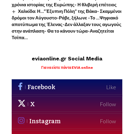
χρόνια ιστορίας της Ευρώπης- Η θλιβερή επέτειος
Χαλκίδα: Η…”Έξυπνη Πόλη” της Βάκα- Σκαμμένοι
δρόμοι τον Αύγουστο-Ράβε, ξήλωνε -Το …Ψηφιακό
αποτύπωμα της Έλενας-Δεν άλλαξαν τους αγωγούς
στην ανάπλαση- Θα το κάνουν τώρα-Αναζητείται
Τσίπα…
eviaonline.gr Social Media
Για να είστε πάντα EVIA online
Facebook
Like
X
Follow
Instagram
Follow