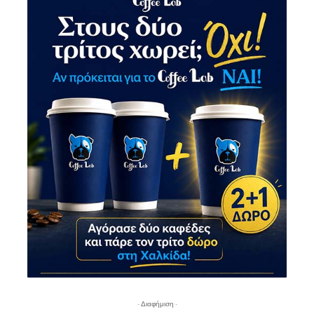
- Διαφήμιση -