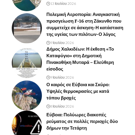
13 Ιουλίου 2026
Πολεμική Αεροπορία: Αναγκαστική
προσγείωση F-16 στη Ζάκυνθο που
συμμετείχε σε άσκηση-Η κατάσταση
της υγείας των πιλότων-Ο λόγος
9 Ιουλίου 2026
Δήμος Χαλκιδέων: Η έκθεση «Το
Καταφύγιο» στη Δημοτική
Πινακοθήκη Μυταρά – Ελεύθερη
είσοδος
9 Ιουλίου 2026
Ο καιρός σε Εύβοια και Σκύρο:
Υψηλές θερμοκρασίες με κατά
τόπου βροχές
8 Ιουλίου 2026
Εύβοια: Πολύωρες διακοπές
ρεύματος σε πολλές περιοχές δύο
δήμων την Τετάρτη