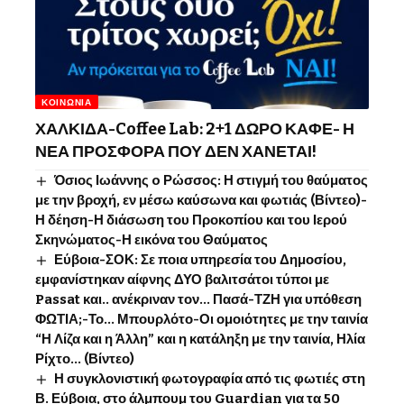
ΚΟΙΝΩΝΊΑ
ΧΑΛΚΙΔΑ-Coffee Lab: 2+1 ΔΩΡΟ ΚΑΦΕ- Η
ΝΕΑ ΠΡΟΣΦΟΡΑ ΠΟΥ ΔΕΝ ΧΑΝΕΤΑΙ!
Όσιος Ιωάννης o Ρώσσος: Η στιγμή του θαύματος
με την βροχή, εν μέσω καύσωνα και φωτιάς (Βίντεο)-
Η δέηση-Η διάσωση του Προκοπίου και του Ιερού
Σκηνώματος-Η εικόνα του Θαύματος
Εύβοια-ΣΟΚ: Σε ποια υπηρεσία του Δημοσίου,
εμφανίστηκαν αίφνης ΔΥΟ βαλιτσάτοι τύποι με
Passat και.. ανέκριναν τον… Πασά-ΤΖΗ για υπόθεση
ΦΩΤΙΑ;-Το… Μπουρλότο-Οι ομοιότητες με την ταινία
“Η Λίζα και η Άλλη” και η κατάληξη με την ταινία, Ηλία
Ρίχτο… (Βίντεο)
Η συγκλονιστική φωτογραφία από τις φωτιές στη
Β. Εύβοια, στο άλμπουμ του Guardian για τα 50