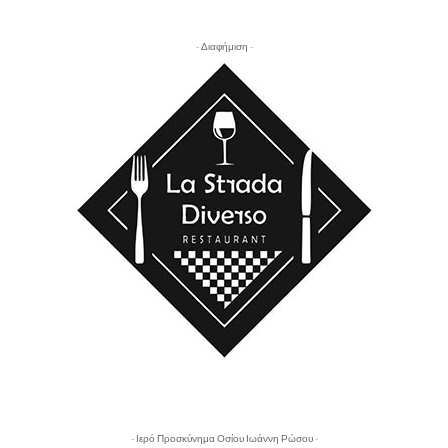
- Διαφήμιση -
- Ιερό Προσκύνημα Οσίου Ιωάννη Ρώσου -