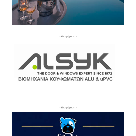
- Διαφήμιση -
- Διαφήμιση -