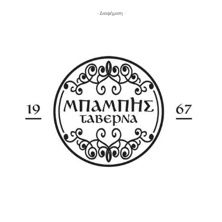
- Διαφήμιση -