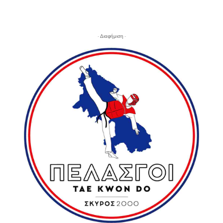
- Διαφήμιση -