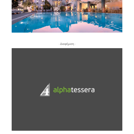
- Διαφήμιση -