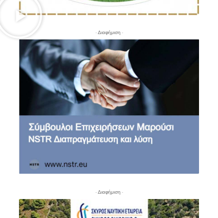
- Διαφήμιση -
- Διαφήμιση -