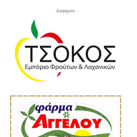
- Διαφήμιση -