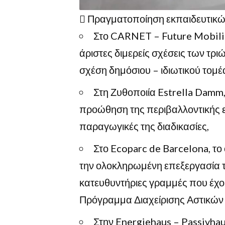
 Πραγματοποίηση εκπαιδευτικώ
Στο CARNET – Future Mobility
άριστες διμερείς σχέσεις των τρι
σχέση δημόσιου – ιδιωτικού τομέ
Στη Ζυθοποιία Estrella Damm,
προώθηση της περιβαλλοντικής ε
παραγωγικές της διαδικασίες,
Στο Ecoparc de Barcelona, το
την ολοκληρωμένη επεξεργασία 
κατευθυντήριες γραμμές που έχο
Πρόγραμμα Διαχείρισης Αστικών
Στην Energiehaus – Passivhaus