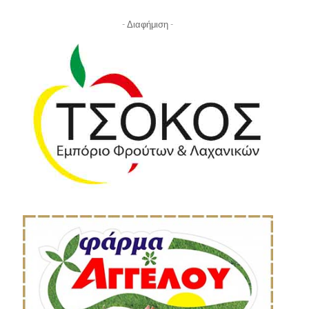
- Διαφήμιση -