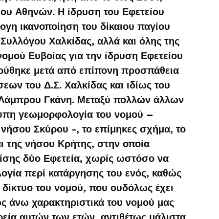
ίου Αθηνών. Η ίδρυση του Εφετείου
ογη ικανοποίηση του δίκαιου παγίου
 Συλλόγου Χαλκίδας, αλλά και όλης της
ομού Ευβοίας για την ίδρυση Εφετείου
ιδρύθηκε μετά από επίπονη προσπάθεια
ων του Δ.Σ. Χαλκίδας και ιδίως του
 Λάμπρου Γκάνη. Μεταξύ πολλών άλλων
υπη γεωμορφολογία του νομού –
νήσου Σκύρου -, το επίμηκες σχήμα, το
ι της νήσου Κρήτης, στην οποία
πίσης δύο Εφετεία, χωρίς ωστόσο να
ογία περί κατάργησης του ενός, καθώς
 δίκτυο του νομού, που ουδόλως έχει
ως άνω χαρακτηριστικά του νομού μας
εία αυτών των ετών, αντιθέτως μάλιστα