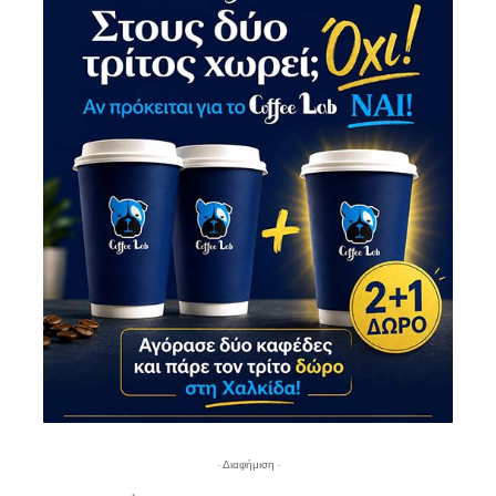
- Διαφήμιση -