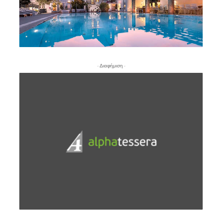
- Διαφήμιση -