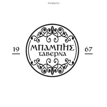
- Διαφήμιση -