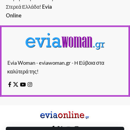
Στερεά Ελλάδα!
Evia
Online
Evia Woman - eviawoman.gr - Η Εύβοια στα
καλύτερά της!