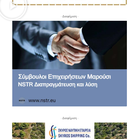
- Διαφήμιση -
- Διαφήμιση -