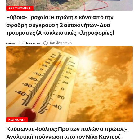
ΑΣΤΥΝΟΜΙΚΆ
Εύβοια-Τροχαίο: Η πρώτη εικόνα από την
σφοδρή σύγκρουση 2 αυτοκινήτων-Δύο
τραυματίες (Αποκλειστικές πληροφορίες)
eviaonline Newsroom
8 Ιουλίου 2026
ΚΟΙΝΩΝΊΑ
Καύσωνας-Ιούλιος: Προ των πυλών ο πρώτος-
Αναλυτική πρόγνωση από τον Νίκο Καντερέ-