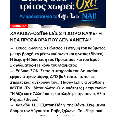
ΚΟΙΝΩΝΊΑ
ΧΑΛΚΙΔΑ-Coffee Lab: 2+1 ΔΩΡΟ ΚΑΦΕ- Η
ΝΕΑ ΠΡΟΣΦΟΡΑ ΠΟΥ ΔΕΝ ΧΑΝΕΤΑΙ!
Όσιος Ιωάννης o Ρώσσος: Η στιγμή του θαύματος
με την βροχή, εν μέσω καύσωνα και φωτιάς (Βίντεο)-
Η δέηση-Η διάσωση του Προκοπίου και του Ιερού
Σκηνώματος-Η εικόνα του Θαύματος
Εύβοια-ΣΟΚ: Σε ποια υπηρεσία του Δημοσίου,
εμφανίστηκαν αίφνης ΔΥΟ βαλιτσάτοι τύποι με
Passat και.. ανέκριναν τον… Πασά-ΤΖΗ για υπόθεση
ΦΩΤΙΑ;-Το… Μπουρλότο-Οι ομοιότητες με την ταινία
“Η Λίζα και η Άλλη” και η κατάληξη με την ταινία, Ηλία
Ρίχτο… (Βίντεο)
Χαλκίδα: Η…”Έξυπνη Πόλη” της Βάκα- Σκαμμένοι
δρόμοι τον Αύγουστο-Ράβε, ξήλωνε -Το …Ψηφιακό