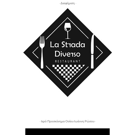
- Διαφήμιση -
- Ιερό Προσκύνημα Οσίου Ιωάννη Ρώσου -