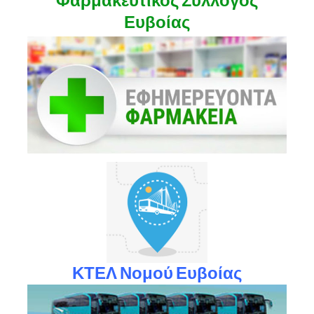
Φαρμακευτικός Σύλλογος
Ευβοίας
ΚΤΕΛ Νομού Ευβοίας