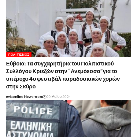
ΠΟΛΙΤΙΣΜΌΣ
Εύβοια: Τα συγχαρητήρια του Πολιτιστικού
Συλλόγου Κριεζών στην “Ανεμόεσσα”για το
υπέροχο 4ο φεστιβάλ παραδοσιακών χορών
στην Σκύρο
eviaonline Newsroom
20 Μαΐου 2024