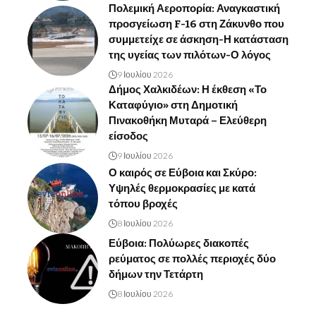
Πολεμική Αεροπορία: Αναγκαστική
προσγείωση F-16 στη Ζάκυνθο που
συμμετείχε σε άσκηση-Η κατάσταση
της υγείας των πιλότων-Ο λόγος
9 Ιουλίου 2026
Δήμος Χαλκιδέων: Η έκθεση «Το
Καταφύγιο» στη Δημοτική
Πινακοθήκη Μυταρά – Ελεύθερη
είσοδος
9 Ιουλίου 2026
Ο καιρός σε Εύβοια και Σκύρο:
Υψηλές θερμοκρασίες με κατά
τόπου βροχές
8 Ιουλίου 2026
Εύβοια: Πολύωρες διακοπές
ρεύματος σε πολλές περιοχές δύο
δήμων την Τετάρτη
8 Ιουλίου 2026