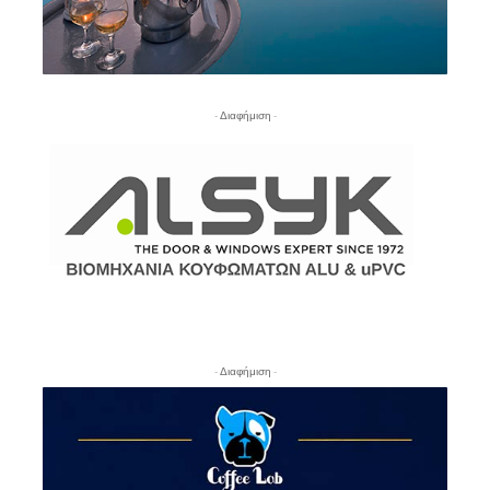
- Διαφήμιση -
- Διαφήμιση -