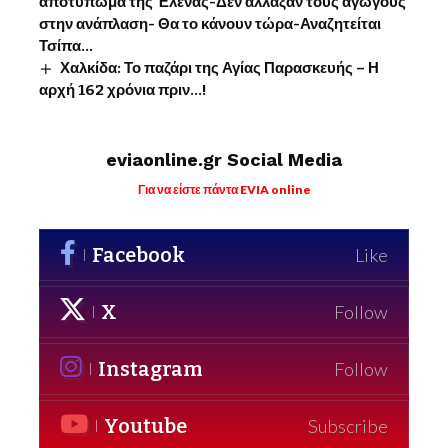
αποτύπωμα της Έλενας-Δεν άλλαξαν τους αγωγούς
στην ανάπλαση- Θα το κάνουν τώρα-Αναζητείται
Τσίπα…
Χαλκίδα: Το παζάρι της Αγίας Παρασκευής – Η
αρχή 162 χρόνια πριν…!
eviaonline.gr Social Media
Για να είστε πάντα EVIA online
Facebook
Like
X
Follow
Instagram
Follow
Youtube
Subscribe