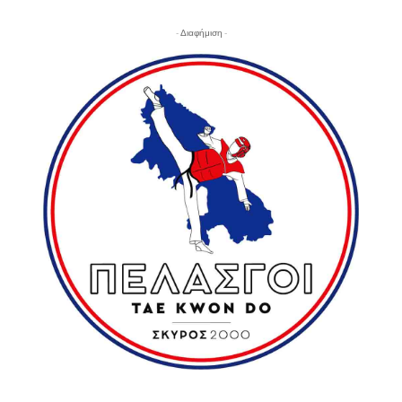
- Διαφήμιση -