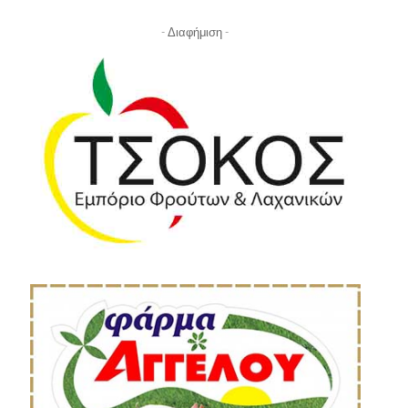
- Διαφήμιση -