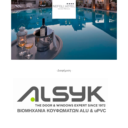
- Διαφήμιση -