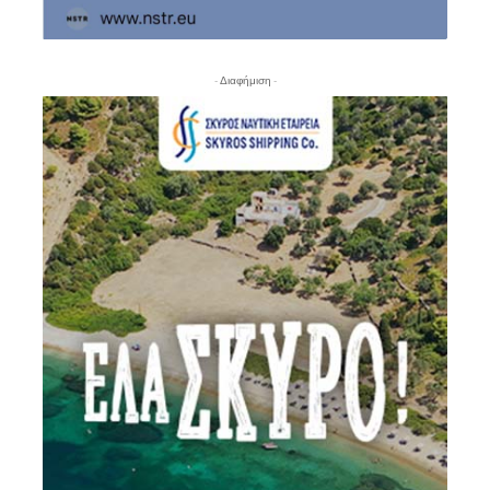
- Διαφήμιση -