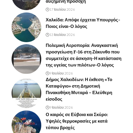
αυξημένη προσοχή
17 Ιουλίου 2026
Χαλκίδα: Απόψε έρχεται Υπουργός-
Ποιος είναι-Ο λόγος
13 Ιουλίου 2026
Πολεμική Αεροπορία: Αναγκαστική
προσγείωση F-16 στη Ζάκυνθο που
συμμετείχε σε άσκηση-Η κατάσταση
της υγείας των πιλότων-Ο λόγος
9 Ιουλίου 2026
Δήμος Χαλκιδέων: Η έκθεση «Το
Καταφύγιο» στη Δημοτική
Πινακοθήκη Μυταρά – Ελεύθερη
είσοδος
9 Ιουλίου 2026
Ο καιρός σε Εύβοια και Σκύρο:
Υψηλές θερμοκρασίες με κατά
τόπου βροχές