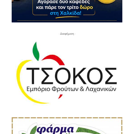
- Διαφήμιση -