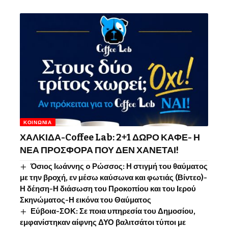
ΚΟΙΝΩΝΊΑ
ΧΑΛΚΙΔΑ-Coffee Lab: 2+1 ΔΩΡΟ ΚΑΦΕ- Η
ΝΕΑ ΠΡΟΣΦΟΡΑ ΠΟΥ ΔΕΝ ΧΑΝΕΤΑΙ!
Όσιος Ιωάννης o Ρώσσος: Η στιγμή του θαύματος
με την βροχή, εν μέσω καύσωνα και φωτιάς (Βίντεο)-
Η δέηση-Η διάσωση του Προκοπίου και του Ιερού
Σκηνώματος-Η εικόνα του Θαύματος
Εύβοια-ΣΟΚ: Σε ποια υπηρεσία του Δημοσίου,
εμφανίστηκαν αίφνης ΔΥΟ βαλιτσάτοι τύποι με