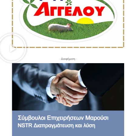
- Διαφήμιση -