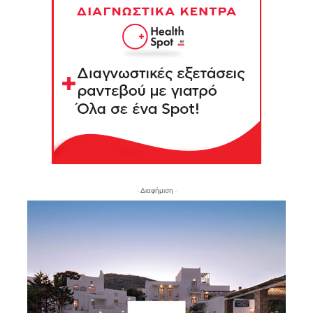
- Διαφήμιση -