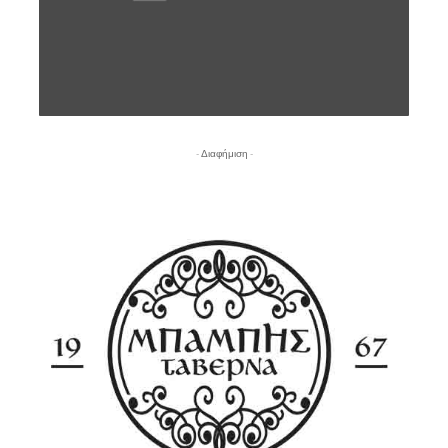
- Διαφήμιση -