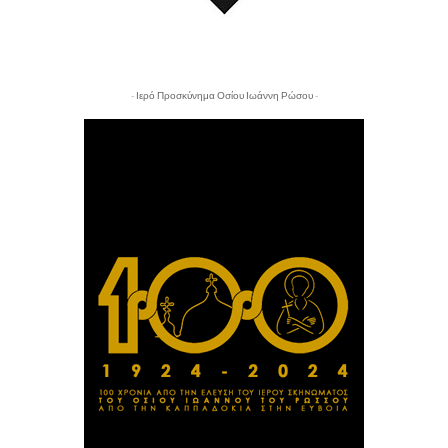
- Ιερό Προσκύνημα Οσίου Ιωάννη Ρώσου -