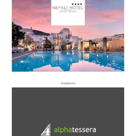
- Διαφήμιση -