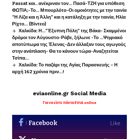
Passat και.. ανέκριναν τον… Πασά-ΤΖΗ για υπόθεση
ΦΩΤΙΑ;-Το… Μπουρλότο-Οι ομοιότητες με την ταινία
“Η Λίζα και η Άλλη” και η κατάληξη με την ταινία, Ηλία
Ρίχτο… (Βίντεο)
Χαλκίδα: Η…”Έξυπνη Πόλη” της Βάκα- Σκαμμένοι
δρόμοι τον Αύγουστο-Ράβε, ξήλωνε -Το …Ψηφιακό
αποτύπωμα της Έλενας-Δεν άλλαξαν τους αγωγούς
στην ανάπλαση- Θα το κάνουν τώρα-Αναζητείται
Τσίπα…
Χαλκίδα: Το παζάρι της Αγίας Παρασκευής – Η
αρχή 162 χρόνια πριν…!
eviaonline.gr Social Media
Για να είστε πάντα EVIA online
Facebook
Like