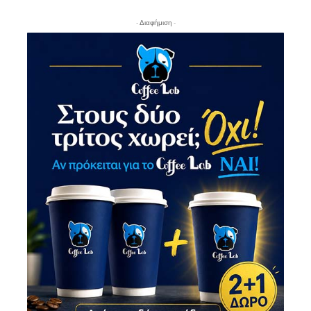
- Διαφήμιση -