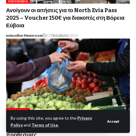
ΟΙΚΟΝΟΜΊΑ
Ανοίγουν οι αιτήσεις για το North Evia Pass
2025 – Voucher 150€ για διακοπές στη Βόρεια
Εύβοια
eviaonline Newsroom
22 Οκτωβρίου 2025
ΟΙΚΟΝΟΜΊΑ
By using this site, you agree to the
Privacy
ΠΣτΕ: Νέα πρόσκληση για 471 διαθέσιμες θέσεις
Accept
Policy
and
Terms of Use
.
σε παραγωγούς πωλητές στις λαϊκές αγορές-Οι
προθεσμίες