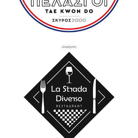
- Διαφήμιση -