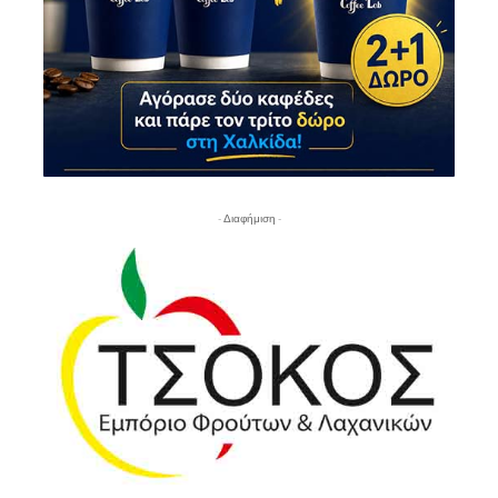
- Διαφήμιση -