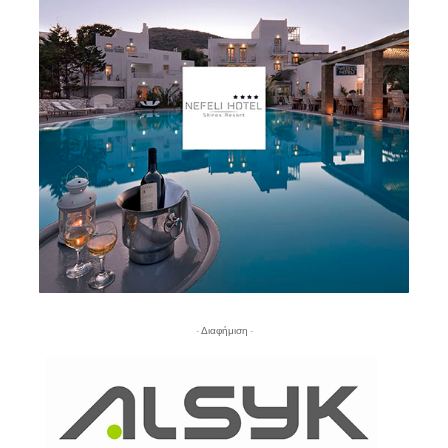
- Διαφήμιση -