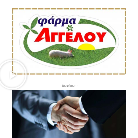
- Διαφήμιση -