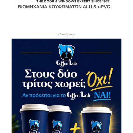
- Διαφήμιση -