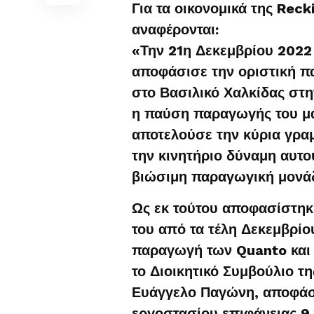
Για τα οικονομικά της Rec
αναφέρονται:
«Την 21η Δεκεμβρίου 2022 
αποφάσισε την οριστική πα
στο Βασιλικό Χαλκίδας στ
η παύση παραγωγής του μ
αποτελούσε την κύρια γρα
την κινητήριο δύναμη αυτο
βιώσιμη παραγωγική μονάδα
Ως εκ τούτου αποφασίστηκε
του από τα τέλη Δεκεμβρίο
παραγωγή των Quanto και f
το Διοικητικό Συμβούλιο τη
Ευάγγελο Παγώνη, αποφάσι
εργοστασίου επιφάνειας 9.