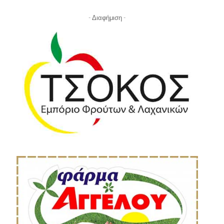
- Διαφήμιση -