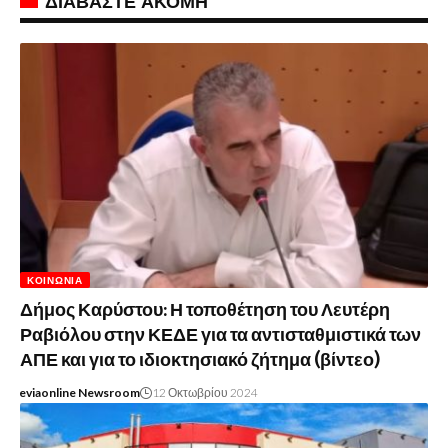
ΔΙΑΒΑΣΤΕ ΑΚΟΜΗ
ΚΟΙΝΩΝΊΑ
Δήμος Καρύστου: Η τοποθέτηση του Λευτέρη
Ραβιόλου στην ΚΕΔΕ για τα αντισταθμιστικά των
ΑΠΕ και για το ιδιοκτησιακό ζήτημα (βίντεο)
eviaonline Newsroom
12 Οκτωβρίου 2024