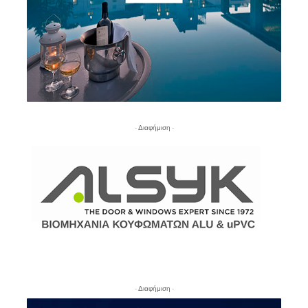
- Διαφήμιση -
- Διαφήμιση -