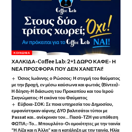
ΚΟΙΝΩΝΊΑ
ΧΑΛΚΙΔΑ-Coffee Lab: 2+1 ΔΩΡΟ ΚΑΦΕ- Η
ΝΕΑ ΠΡΟΣΦΟΡΑ ΠΟΥ ΔΕΝ ΧΑΝΕΤΑΙ!
Όσιος Ιωάννης o Ρώσσος: Η στιγμή του θαύματος
με την βροχή, εν μέσω καύσωνα και φωτιάς (Βίντεο)-
Η δέηση-Η διάσωση του Προκοπίου και του Ιερού
Σκηνώματος-Η εικόνα του Θαύματος
Εύβοια-ΣΟΚ: Σε ποια υπηρεσία του Δημοσίου,
εμφανίστηκαν αίφνης ΔΥΟ βαλιτσάτοι τύποι με
Passat και.. ανέκριναν τον… Πασά-ΤΖΗ για υπόθεση
ΦΩΤΙΑ;-Το… Μπουρλότο-Οι ομοιότητες με την ταινία
“Η Λίζα και η Άλλη” και η κατάληξη με την ταινία, Ηλία