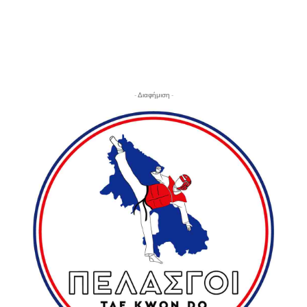
- Διαφήμιση -