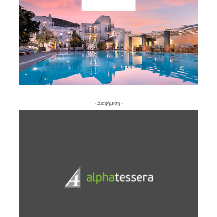
- Διαφήμιση -