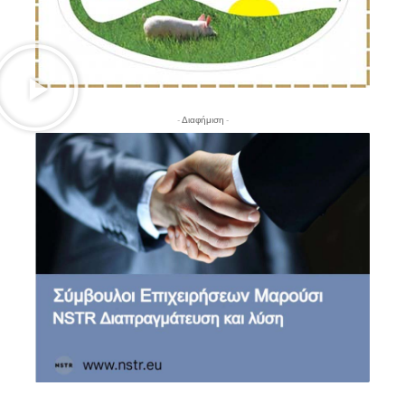
- Διαφήμιση -