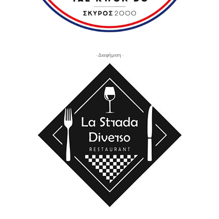
- Διαφήμιση -