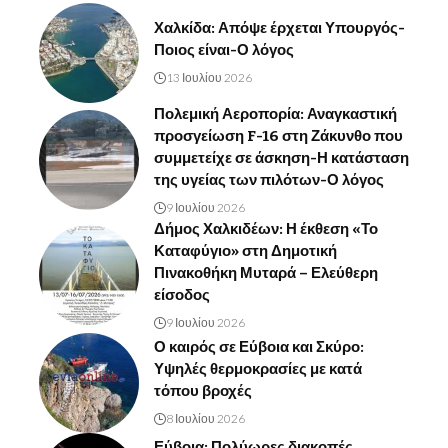
Χαλκίδα: Απόψε έρχεται Υπουργός-
Ποιος είναι-Ο λόγος
13 Ιουλίου 2026
Πολεμική Αεροπορία: Αναγκαστική
προσγείωση F-16 στη Ζάκυνθο που
συμμετείχε σε άσκηση-Η κατάσταση
της υγείας των πιλότων-Ο λόγος
9 Ιουλίου 2026
Δήμος Χαλκιδέων: Η έκθεση «Το
Καταφύγιο» στη Δημοτική
Πινακοθήκη Μυταρά – Ελεύθερη
είσοδος
9 Ιουλίου 2026
Ο καιρός σε Εύβοια και Σκύρο:
Υψηλές θερμοκρασίες με κατά
τόπου βροχές
8 Ιουλίου 2026
Εύβοια: Πολύωρες διακοπές