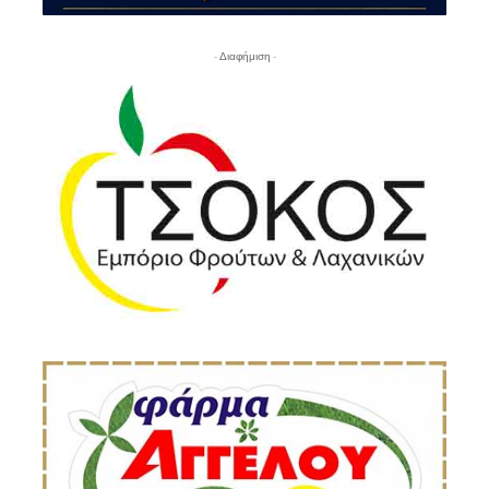
- Διαφήμιση -