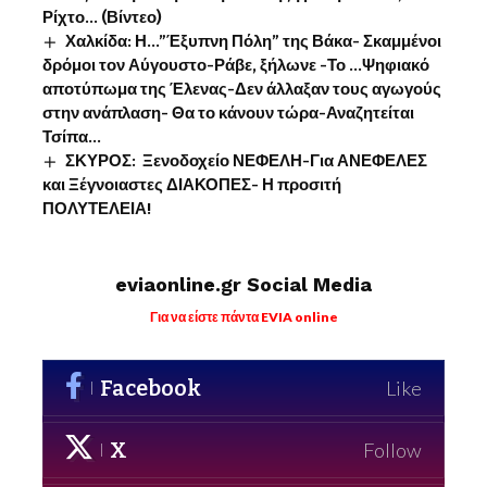
Ρίχτο… (Βίντεο)
Χαλκίδα: Η…”Έξυπνη Πόλη” της Βάκα- Σκαμμένοι
δρόμοι τον Αύγουστο-Ράβε, ξήλωνε -Το …Ψηφιακό
αποτύπωμα της Έλενας-Δεν άλλαξαν τους αγωγούς
στην ανάπλαση- Θα το κάνουν τώρα-Αναζητείται
Τσίπα…
ΣΚΥΡΟΣ: Ξενοδοχείο ΝΕΦΕΛΗ-Για ΑΝΕΦΕΛΕΣ
και Ξέγνοιαστες ΔΙΑΚΟΠΕΣ- Η προσιτή
ΠΟΛΥΤΕΛΕΙΑ!
eviaonline.gr Social Media
Για να είστε πάντα EVIA online
Facebook
Like
X
Follow