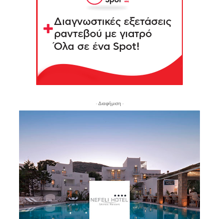
- Διαφήμιση -