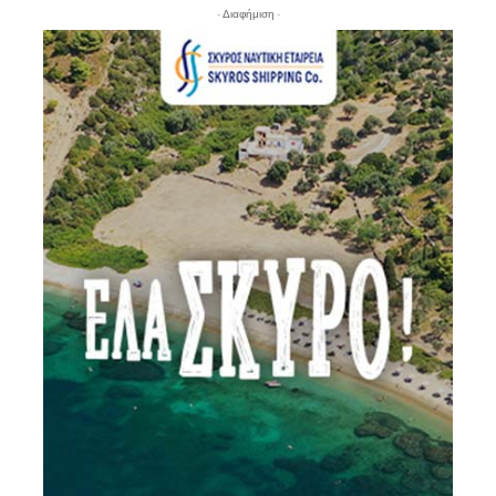
- Διαφήμιση -