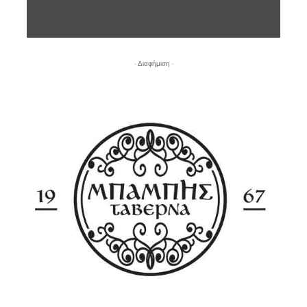
- Διαφήμιση -