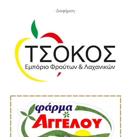
- Διαφήμιση -