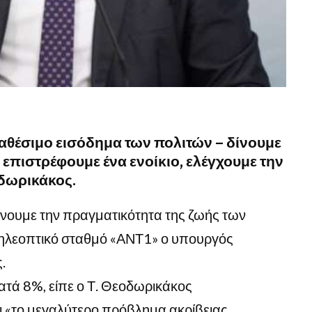
ιαθέσιμο εισόδημα των πολιτών – δίνουμε
 επιστρέφουμε ένα ενοίκιο, ελέγχουμε την
δωρικάκος.
ώνουμε την πραγματικότητα της ζωής των
 τηλεοπτικό σταθμό «ΑΝΤ1» ο υπουργός
.
 κατά 8%, είπε ο Τ. Θεοδωρικάκος
ι «το μεγαλύτερο πρόβλημα ακρίβειας