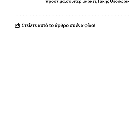
πρόστιμα
σούπερ μάρκετ
Τάκης Θεοδωρι
Στείλτε αυτό το άρθρο σε ένα φίλο!