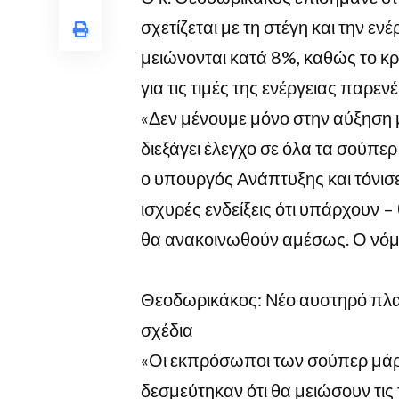
σχετίζεται με τη στέγη και την ενέ
μειώνονται κατά 8%, καθώς το κρ
για τις τιμές της ενέργειας παρε
«Δεν μένουμε μόνο στην αύξηση 
διεξάγει έλεγχο σε όλα τα σούπερ
ο υπουργός Ανάπτυξης και τόνισ
ισχυρές ενδείξεις ότι υπάρχουν –
θα ανακοινωθούν αμέσως. Ο νόμος
Θεοδωρικάκος: Νέο αυστηρό πλαί
σχέδια
«Οι εκπρόσωποι των σούπερ μάρκ
δεσμεύτηκαν ότι θα μειώσουν τις 