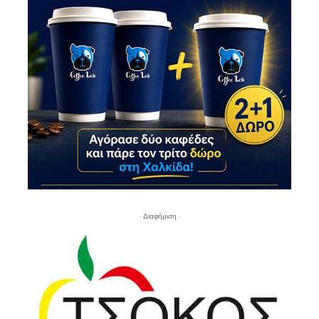
- Διαφήμιση -