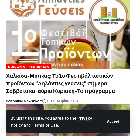
ΚΟΙΝΩΝΊΑ
ΟΙΚΟΝΟΜΊΑ
Χαλκίδα-Μύτικας: Το 1ο Φεστιβάλ τοπικών
προϊόντων “Ληλάντιες γεύσεις” σήμερα
Σάββατο και αύριο Κυριακή-Το πρόγραμμα
eviaonline Newsroom
12 Οκτωβρίου 2024
By using this site, you agree to the
Privacy
Accept
Policy
and
Terms of Use
.