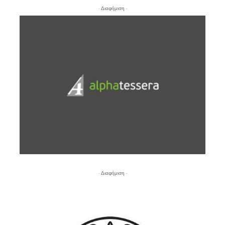
- Διαφήμιση -
- Διαφήμιση -