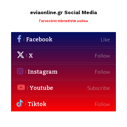
eviaonline.gr Social Media
Για να είστε πάντα EVIA online
Facebook
Like
X
Follow
Instagram
Follow
Youtube
Subscribe
Tiktok
Follow