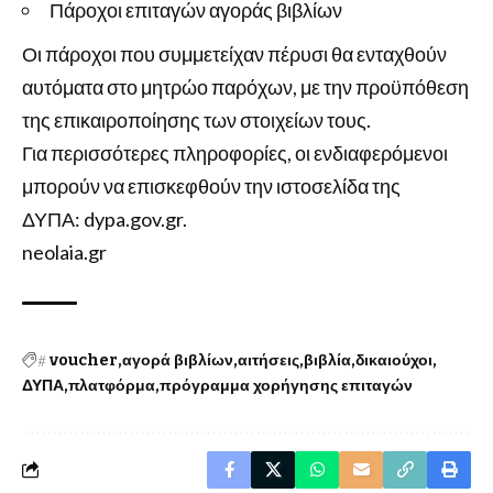
Πάροχοι επιταγών αγοράς βιβλίων
Οι πάροχοι που συμμετείχαν πέρυσι θα ενταχθούν
αυτόματα στο μητρώο παρόχων, με την προϋπόθεση
της επικαιροποίησης των στοιχείων τους.
Για περισσότερες πληροφορίες, οι ενδιαφερόμενοι
μπορούν να επισκεφθούν την ιστοσελίδα της
ΔΥΠΑ:
dypa.gov.gr
.
neolaia.gr
#
voucher
αγορά βιβλίων
αιτήσεις
βιβλία
δικαιούχοι
ΔΥΠΑ
πλατφόρμα
πρόγραμμα χορήγησης επιταγών