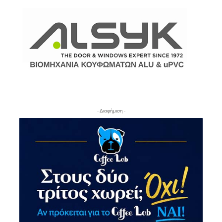
- Διαφήμιση -