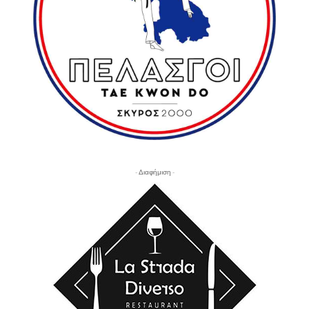
- Διαφήμιση -