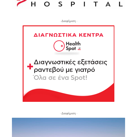
- Διαφήμιση -
- Διαφήμιση -