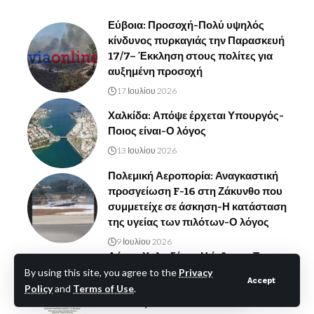
Εύβοια: Προσοχή-Πολύ υψηλός
κίνδυνος πυρκαγιάς την Παρασκευή
17/7– Έκκληση στους πολίτες για
αυξημένη προσοχή
17 Ιουλίου 2026
Χαλκίδα: Απόψε έρχεται Υπουργός-
Ποιος είναι-Ο λόγος
13 Ιουλίου 2026
Πολεμική Αεροπορία: Αναγκαστική
προσγείωση F-16 στη Ζάκυνθο που
συμμετείχε σε άσκηση-Η κατάσταση
της υγείας των πιλότων-Ο λόγος
9 Ιουλίου 2026
Δήμος Χαλκιδέων: Η έκθεση «Το
Καταφύγιο» στη Δημοτική
By using this site, you agree to the
Privacy
Accept
Πινακοθήκη Μυταρά – Ελεύθερη
Policy
and
Terms of Use
.
είσοδος