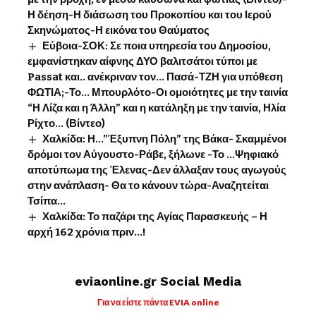
Η δέηση-Η διάσωση του Προκοπίου και του Ιερού
Σκηνώματος-Η εικόνα του Θαύματος
Εύβοια-ΣΟΚ: Σε ποια υπηρεσία του Δημοσίου,
εμφανίστηκαν αίφνης ΔΥΟ βαλιτσάτοι τύποι με
Passat και.. ανέκριναν τον… Πασά-ΤΖΗ για υπόθεση
ΦΩΤΙΑ;-Το… Μπουρλότο-Οι ομοιότητες με την ταινία
“Η Λίζα και η Άλλη” και η κατάληξη με την ταινία, Ηλία
Ρίχτο… (Βίντεο)
Χαλκίδα: Η…”Έξυπνη Πόλη” της Βάκα- Σκαμμένοι
δρόμοι τον Αύγουστο-Ράβε, ξήλωνε -Το …Ψηφιακό
αποτύπωμα της Έλενας-Δεν άλλαξαν τους αγωγούς
στην ανάπλαση- Θα το κάνουν τώρα-Αναζητείται
Τσίπα…
Χαλκίδα: Το παζάρι της Αγίας Παρασκευής – Η
αρχή 162 χρόνια πριν…!
eviaonline.gr Social Media
Για να είστε πάντα EVIA online