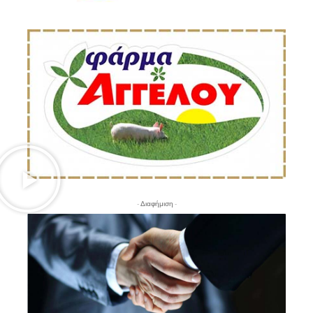
- Διαφήμιση -