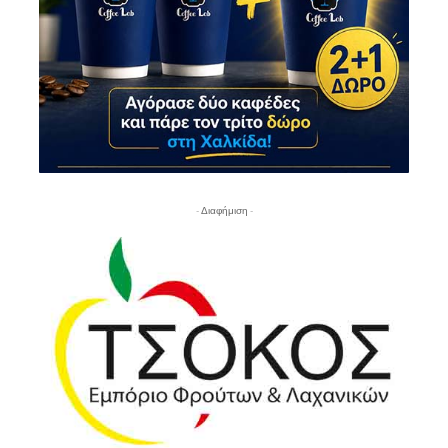
- Διαφήμιση -