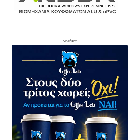
- Διαφήμιση -