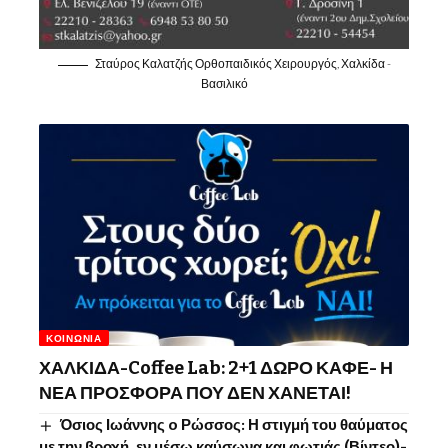
Σταύρος Καλατζής Ορθοπαιδικός Χειρουργός, Χαλκίδα -
Βασιλικό
ΚΟΙΝΩΝΊΑ
ΧΑΛΚΙΔΑ-Coffee Lab: 2+1 ΔΩΡΟ ΚΑΦΕ- Η
ΝΕΑ ΠΡΟΣΦΟΡΑ ΠΟΥ ΔΕΝ ΧΑΝΕΤΑΙ!
Όσιος Ιωάννης o Ρώσσος: Η στιγμή του θαύματος
με την βροχή, εν μέσω καύσωνα και φωτιάς (Βίντεο)-