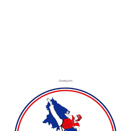
- Διαφήμιση -