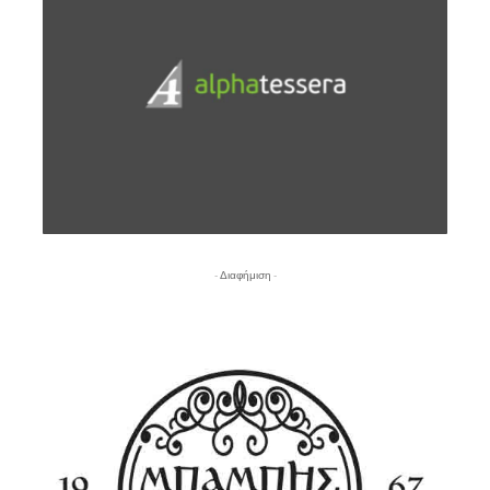
- Διαφήμιση -