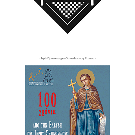
- Ιερό Προσκύνημα Οσίου Ιωάννη Ρώσου -