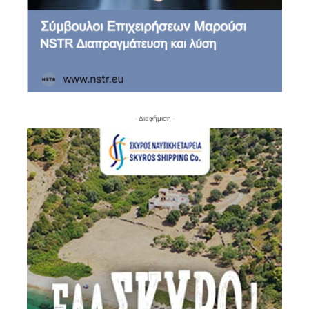
- Διαφήμιση -