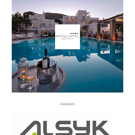
- Διαφήμιση -