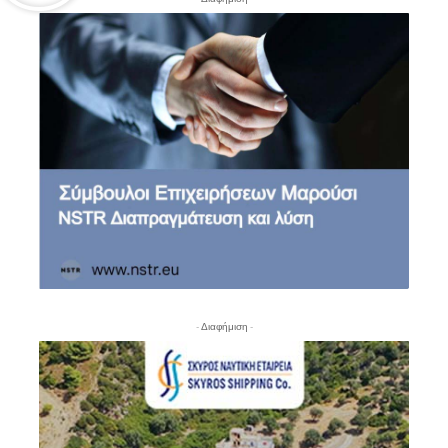
- Διαφήμιση -