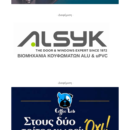
- Διαφήμιση -
- Διαφήμιση -