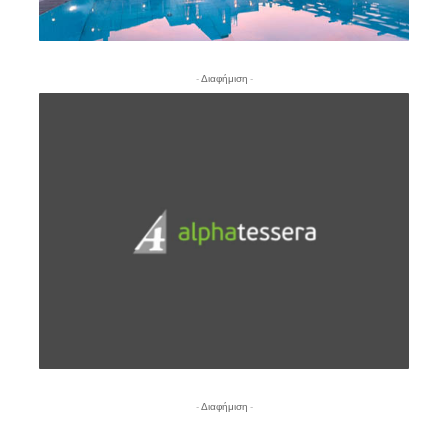
- Διαφήμιση -
- Διαφήμιση -