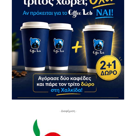
- Διαφήμιση -