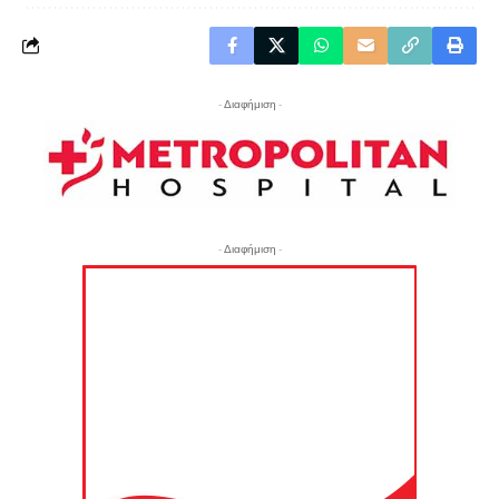
- Διαφήμιση -
- Διαφήμιση -