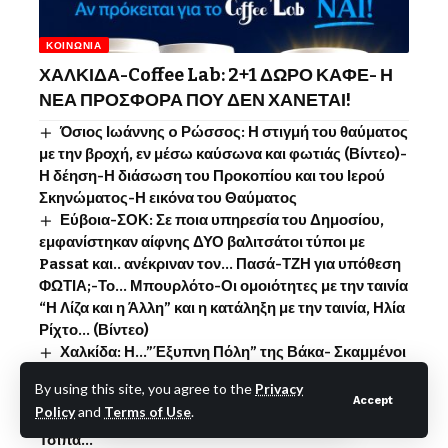
ΚΟΙΝΩΝΊΑ
ΧΑΛΚΙΔΑ-Coffee Lab: 2+1 ΔΩΡΟ ΚΑΦΕ- Η
ΝΕΑ ΠΡΟΣΦΟΡΑ ΠΟΥ ΔΕΝ ΧΑΝΕΤΑΙ!
Όσιος Ιωάννης o Ρώσσος: Η στιγμή του θαύματος
με την βροχή, εν μέσω καύσωνα και φωτιάς (Βίντεο)-
Η δέηση-Η διάσωση του Προκοπίου και του Ιερού
Σκηνώματος-Η εικόνα του Θαύματος
Εύβοια-ΣΟΚ: Σε ποια υπηρεσία του Δημοσίου,
εμφανίστηκαν αίφνης ΔΥΟ βαλιτσάτοι τύποι με
Passat και.. ανέκριναν τον… Πασά-ΤΖΗ για υπόθεση
ΦΩΤΙΑ;-Το… Μπουρλότο-Οι ομοιότητες με την ταινία
“Η Λίζα και η Άλλη” και η κατάληξη με την ταινία, Ηλία
Ρίχτο… (Βίντεο)
Χαλκίδα: Η…”Έξυπνη Πόλη” της Βάκα- Σκαμμένοι
δρόμοι τον Αύγουστο-Ράβε, ξήλωνε -Το …Ψηφιακό
By using this site, you agree to the
Privacy
αποτύπωμα της Έλενας-Δεν άλλαξαν τους αγωγούς
Accept
Policy
and
Terms of Use
.
στην ανάπλαση- Θα το κάνουν τώρα-Αναζητείται
Τσίπα…