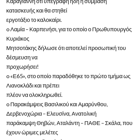
Καραγιάννη ότι υπεγράφη ήδη η σύμβαση
κατασκευής και θα στηθεί
εργοτάξιο το καλοκαίρι.
o Λαμία – Καρπενήσι, για το οποίο ο Πρωθυπουργός
Κυριάκος
Μητσοτάκης δήλωσε ότι αποτελεί προσωπική του
δέσμευση να
προχωρήσει!
o «Ε65», στο οποίο παραδόθηκε το πρώτο τμήμα ως
Λιανοκλάδι και πρέπει
πλέον να ολοκληρωθεί.
o Παρακάμψεις Βασιλικού και Αμαρύνθου,
Δερβενοχώρια – Ελευσίνα, Ανατολική
παράκαμψη Θηβών, Αταλάντη – ΠΑΘΕ – Σκάλα, που
έχουν ώριμες μελέτες