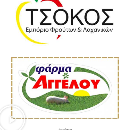
- Διαφήμιση -