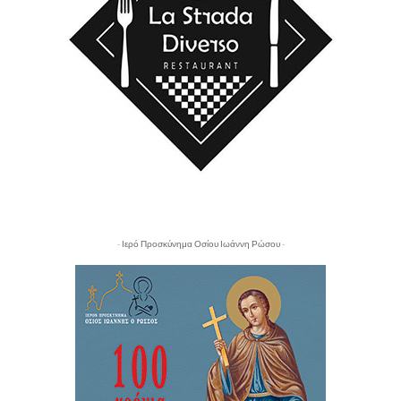
- Ιερό Προσκύνημα Οσίου Ιωάννη Ρώσου -