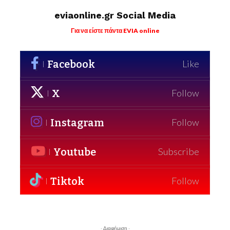
eviaonline.gr Social Media
Για να είστε πάντα EVIA online
Facebook
Like
X
Follow
Instagram
Follow
Youtube
Subscribe
Tiktok
Follow
- Διαφήμιση -