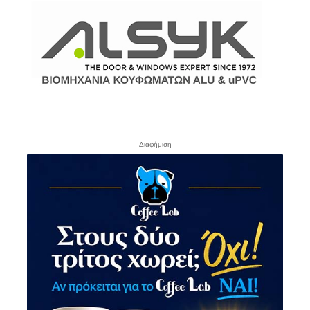
- Διαφήμιση -