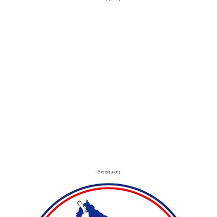
- Διαφήμιση -