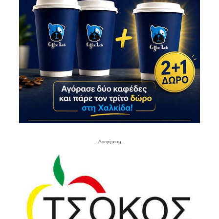
- Διαφήμιση -