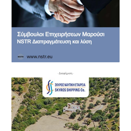
- Διαφήμιση -