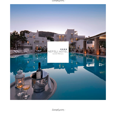
- Διαφήμιση -
- Διαφήμιση -