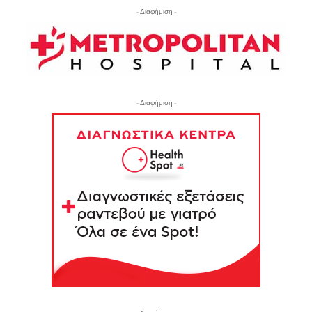
- Διαφήμιση -
- Διαφήμιση -