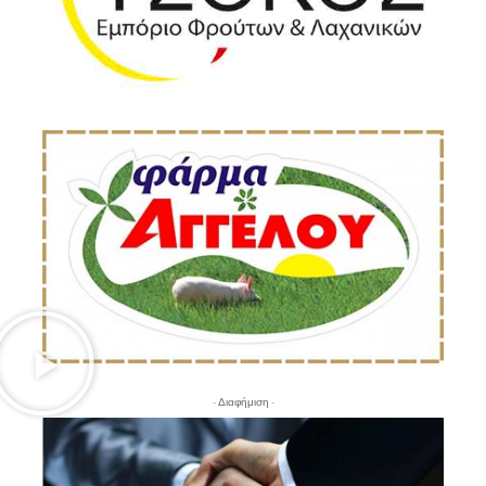
- Διαφήμιση -