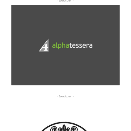
- Διαφήμιση -
- Διαφήμιση -