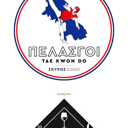
- Διαφήμιση -