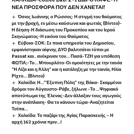
ΝΕΑ ΠΡΟΣΦΟΡΑ ΠΟΥ ΔΕΝ ΧΑΝΕΤΑΙ!
Όσιος Ιωάννης o Ρώσσος: Η στιγμή του θαύματος
με την βροχή, εν μέσω καύσωνα και φωτιάς (Βίντεο)-
Η δέηση-Η διάσωση του Προκοπίου και του Ιερού
Σκηνώματος-Η εικόνα του Θαύματος
Εύβοια-ΣΟΚ: Σε ποια υπηρεσία του Δημοσίου,
εμφανίστηκαν αίφνης ΔΥΟ βαλιτσάτοι τύποι με
Passat και.. ανέκριναν τον… Πασά-ΤΖΗ για υπόθεση
ΦΩΤΙΑ;-Το… Μπουρλότο-Οι ομοιότητες με την ταινία
“Η Λίζα και η Άλλη” και η κατάληξη με την ταινία, Ηλία
Ρίχτο… (Βίντεο)
Χαλκίδα: Η…”Έξυπνη Πόλη” της Βάκα- Σκαμμένοι
δρόμοι τον Αύγουστο-Ράβε, ξήλωνε -Το …Ψηφιακό
αποτύπωμα της Έλενας-Δεν άλλαξαν τους αγωγούς
στην ανάπλαση- Θα το κάνουν τώρα-Αναζητείται
Τσίπα…
Χαλκίδα: Το παζάρι της Αγίας Παρασκευής – Η
αρχή 162 χρόνια πριν…!