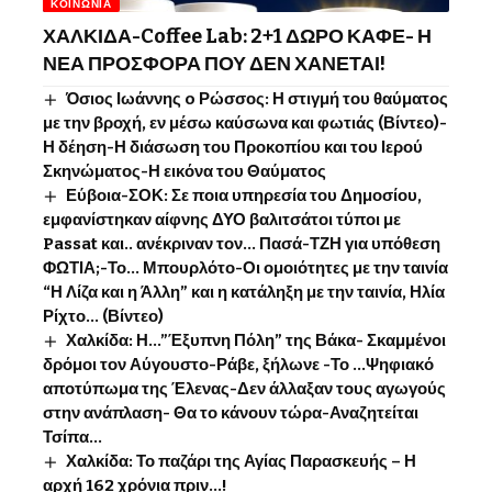
ΚΟΙΝΩΝΊΑ
ΧΑΛΚΙΔΑ-Coffee Lab: 2+1 ΔΩΡΟ ΚΑΦΕ- Η
ΝΕΑ ΠΡΟΣΦΟΡΑ ΠΟΥ ΔΕΝ ΧΑΝΕΤΑΙ!
Όσιος Ιωάννης o Ρώσσος: Η στιγμή του θαύματος
με την βροχή, εν μέσω καύσωνα και φωτιάς (Βίντεο)-
Η δέηση-Η διάσωση του Προκοπίου και του Ιερού
Σκηνώματος-Η εικόνα του Θαύματος
Εύβοια-ΣΟΚ: Σε ποια υπηρεσία του Δημοσίου,
εμφανίστηκαν αίφνης ΔΥΟ βαλιτσάτοι τύποι με
Passat και.. ανέκριναν τον… Πασά-ΤΖΗ για υπόθεση
ΦΩΤΙΑ;-Το… Μπουρλότο-Οι ομοιότητες με την ταινία
“Η Λίζα και η Άλλη” και η κατάληξη με την ταινία, Ηλία
Ρίχτο… (Βίντεο)
Χαλκίδα: Η…”Έξυπνη Πόλη” της Βάκα- Σκαμμένοι
δρόμοι τον Αύγουστο-Ράβε, ξήλωνε -Το …Ψηφιακό
αποτύπωμα της Έλενας-Δεν άλλαξαν τους αγωγούς
στην ανάπλαση- Θα το κάνουν τώρα-Αναζητείται
Τσίπα…
Χαλκίδα: Το παζάρι της Αγίας Παρασκευής – Η
αρχή 162 χρόνια πριν…!