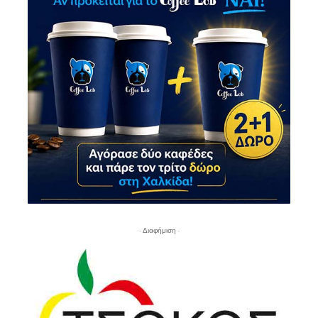
- Διαφήμιση -