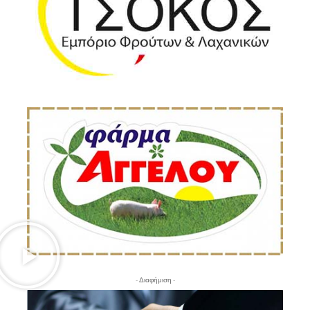
- Διαφήμιση -