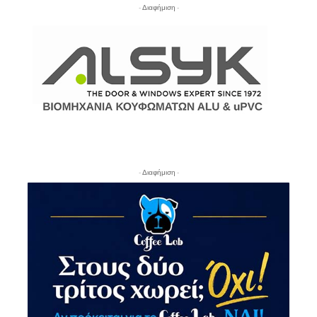
- Διαφήμιση -
- Διαφήμιση -