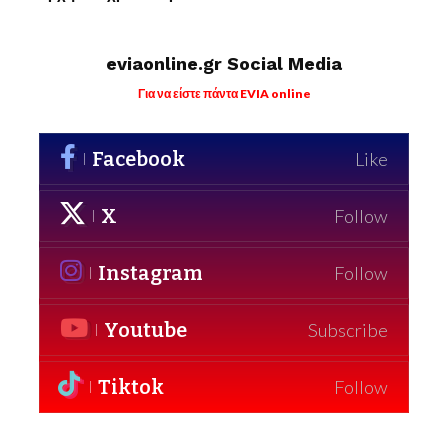
eviaonline.gr Social Media
Για να είστε πάντα EVIA online
Facebook
Like
X
Follow
Instagram
Follow
Youtube
Subscribe
Tiktok
Follow