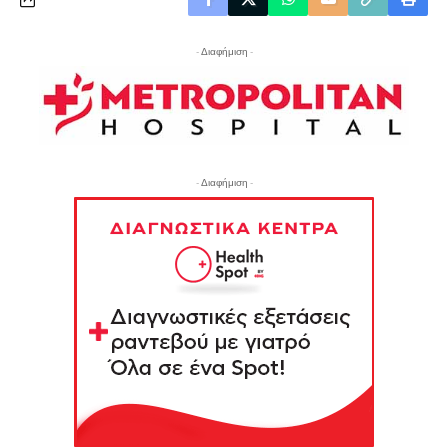
- Διαφήμιση -
- Διαφήμιση -