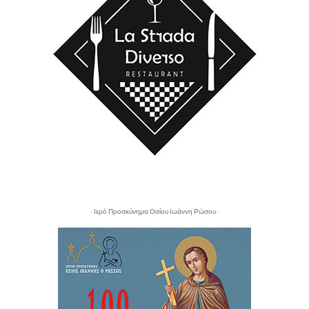
- Ιερό Προσκύνημα Οσίου Ιωάννη Ρώσου -