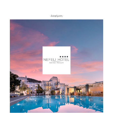
- Διαφήμιση -