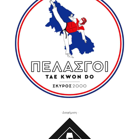
- Διαφήμιση -