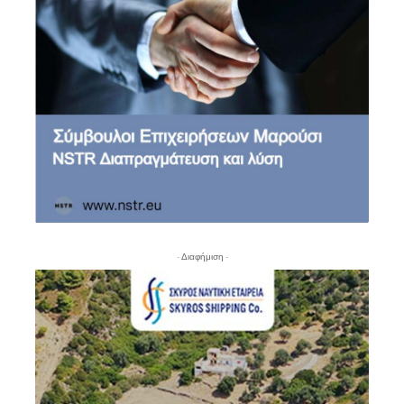
- Διαφήμιση -