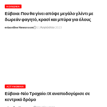
ΚΟΙΝΩΝΊΑ
Εύβοια: Που θα γίνει απόψε μεγάλο γλέντι με
δωρεάν φαγητό, κρασί και μπύρα για όλους
eviaonline Newsroom
11 Αυγούστου 2023
ΑΣΤΥΝΟΜΙΚΆ
Εύβοια-Νέο Τροχαίο: ΙΧ αναποδογύρισε σε
κεντρικό δρόμο