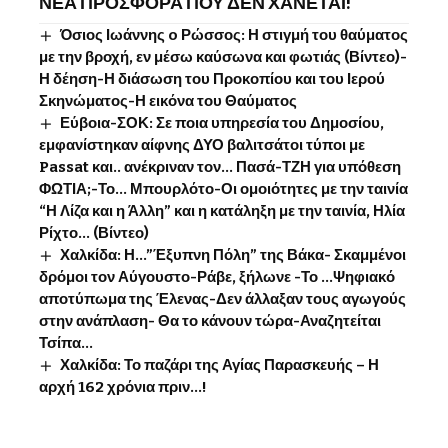
ΝΕΑ ΠΡΟΣΦΟΡΑ ΠΟΥ ΔΕΝ ΧΑΝΕΤΑΙ!
Όσιος Ιωάννης o Ρώσσος: Η στιγμή του θαύματος
με την βροχή, εν μέσω καύσωνα και φωτιάς (Βίντεο)-
Η δέηση-Η διάσωση του Προκοπίου και του Ιερού
Σκηνώματος-Η εικόνα του Θαύματος
Εύβοια-ΣΟΚ: Σε ποια υπηρεσία του Δημοσίου,
εμφανίστηκαν αίφνης ΔΥΟ βαλιτσάτοι τύποι με
Passat και.. ανέκριναν τον… Πασά-ΤΖΗ για υπόθεση
ΦΩΤΙΑ;-Το… Μπουρλότο-Οι ομοιότητες με την ταινία
“Η Λίζα και η Άλλη” και η κατάληξη με την ταινία, Ηλία
Ρίχτο… (Βίντεο)
Χαλκίδα: Η…”Έξυπνη Πόλη” της Βάκα- Σκαμμένοι
δρόμοι τον Αύγουστο-Ράβε, ξήλωνε -Το …Ψηφιακό
αποτύπωμα της Έλενας-Δεν άλλαξαν τους αγωγούς
στην ανάπλαση- Θα το κάνουν τώρα-Αναζητείται
Τσίπα…
Χαλκίδα: Το παζάρι της Αγίας Παρασκευής – Η
αρχή 162 χρόνια πριν…!