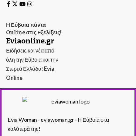
Η Εύβοια πάντα
Online στις Εξελίξεις!
Eviaonline.gr
Ειδήσεις και νέα από
όλη την Εύβοια και την
Στερεά Ελλάδα!
Evia
Online
Evia Woman - eviawoman.gr - Η Εύβοια στα
καλύτερά της!