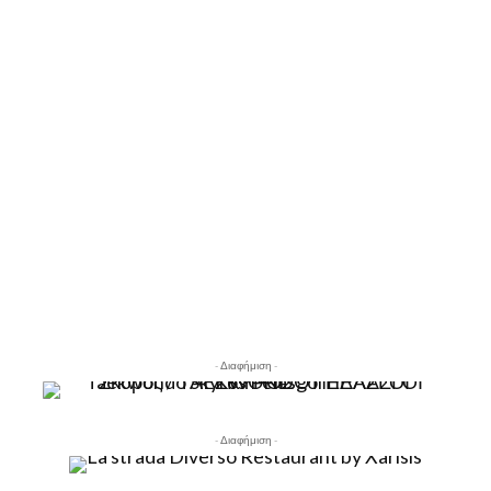
- Διαφήμιση -
- Διαφήμιση -