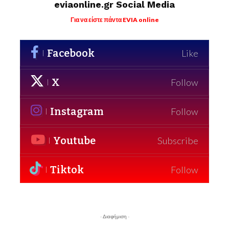
eviaonline.gr Social Media
Για να είστε πάντα EVIA online
Facebook
Like
X
Follow
Instagram
Follow
Youtube
Subscribe
Tiktok
Follow
- Διαφήμιση -