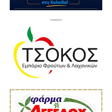
- Διαφήμιση -