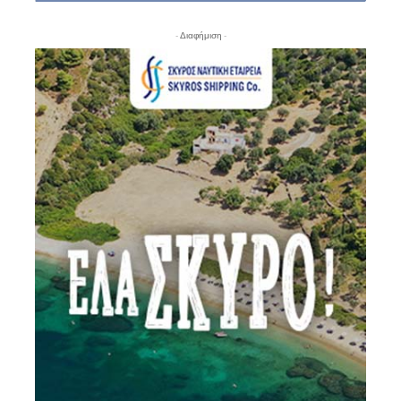
- Διαφήμιση -