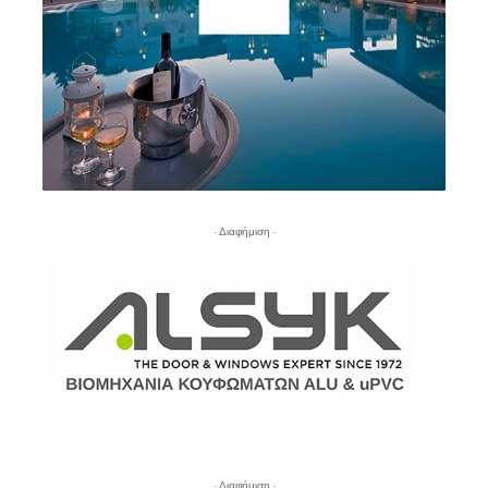
- Διαφήμιση -
- Διαφήμιση -