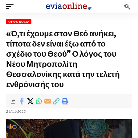
ΟΡΘΟΔΟΞΊΑ
«Ό,τι έχουμε στον Θεό ανήκει,
τίποτα δεν είναι έξω από το
σχέδιο του Θεού” Ο λόγος του
Νέου Μητροπολίτη
Θεσσαλονίκης κατά την τελετή
ενθρόνισής του
26/11/2023