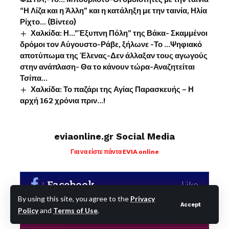
“Η Λίζα και η Άλλη” και η κατάληξη με την ταινία, Ηλία
Ρίχτο… (Βίντεο)
Χαλκίδα: Η…”Έξυπνη Πόλη” της Βάκα- Σκαμμένοι
δρόμοι τον Αύγουστο-Ράβε, ξήλωνε -Το …Ψηφιακό
αποτύπωμα της Έλενας-Δεν άλλαξαν τους αγωγούς
στην ανάπλαση- Θα το κάνουν τώρα-Αναζητείται
Τσίπα…
Χαλκίδα: Το παζάρι της Αγίας Παρασκευής – Η
αρχή 162 χρόνια πριν…!
eviaonline.gr Social Media
Για να είστε πάντα EVIA online
Facebook
Like
By using this site, you agree to the
Privacy
Accept
Policy
and
Terms of Use
.
X
Follow