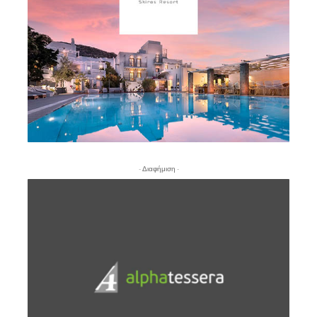
- Διαφήμιση -