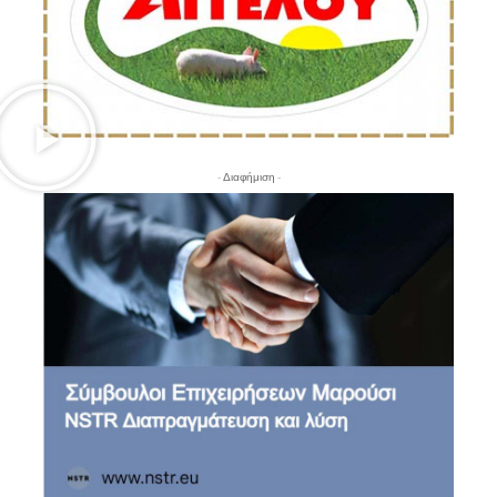
- Διαφήμιση -