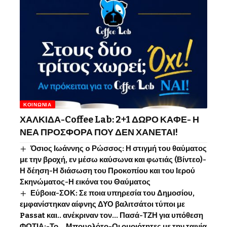
ΚΟΙΝΩΝΊΑ
ΧΑΛΚΙΔΑ-Coffee Lab: 2+1 ΔΩΡΟ ΚΑΦΕ- Η
ΝΕΑ ΠΡΟΣΦΟΡΑ ΠΟΥ ΔΕΝ ΧΑΝΕΤΑΙ!
Όσιος Ιωάννης o Ρώσσος: Η στιγμή του θαύματος
με την βροχή, εν μέσω καύσωνα και φωτιάς (Βίντεο)-
Η δέηση-Η διάσωση του Προκοπίου και του Ιερού
Σκηνώματος-Η εικόνα του Θαύματος
Εύβοια-ΣΟΚ: Σε ποια υπηρεσία του Δημοσίου,
εμφανίστηκαν αίφνης ΔΥΟ βαλιτσάτοι τύποι με
Passat και.. ανέκριναν τον… Πασά-ΤΖΗ για υπόθεση
ΦΩΤΙΑ;-Το… Μπουρλότο-Οι ομοιότητες με την ταινία