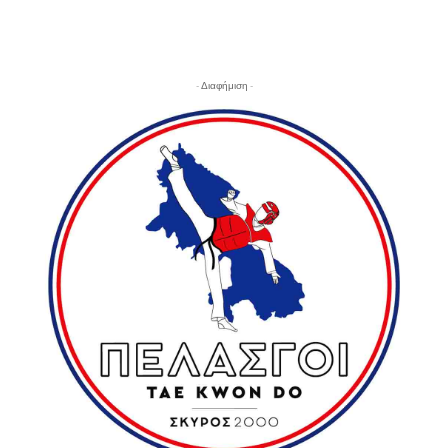
- Διαφήμιση -