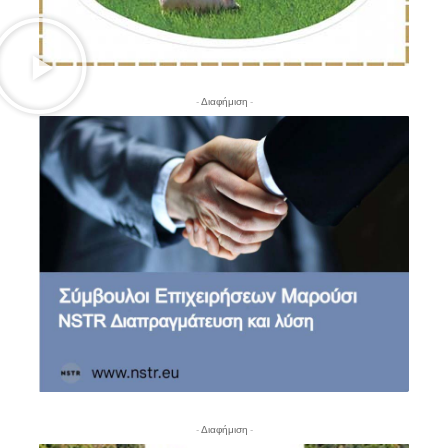
- Διαφήμιση -
- Διαφήμιση -