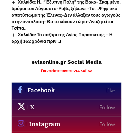
Χαλκίδα: Η…”Έξυπνη Πόλη” της Βάκα- Σκαμμένοι
δρόμοι τον Αύγουστο-Ράβε, ξήλωνε -Το …Ψηφιακό
αποτύπωμα της Έλενας-Δεν άλλαξαν τους αγωγούς
στην ανάπλαση- Θα το κάνουν τώρα-Αναζητείται
Τσίπα…
Χαλκίδα: Το παζάρι της Αγίας Παρασκευής – Η
αρχή 162 χρόνια πριν…!
eviaonline.gr Social Media
Για να είστε πάντα EVIA online
Facebook
Like
X
Follow
Instagram
Follow