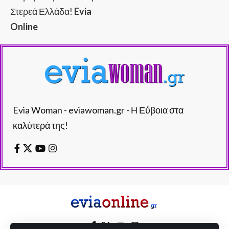
Στερεά Ελλάδα!
Evia
Online
Evia Woman - eviawoman.gr - Η Εύβοια στα
καλύτερά της!