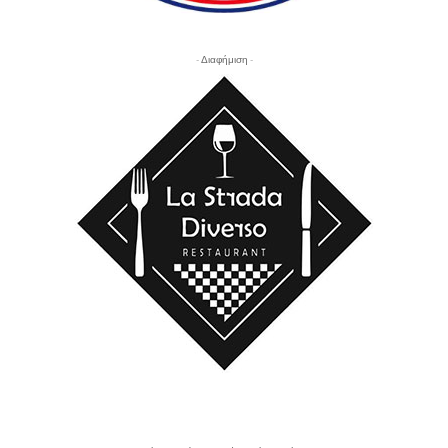
- Διαφήμιση -