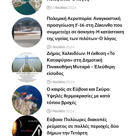
13 Ιουλίου 2026
Πολεμική Αεροπορία: Αναγκαστική
προσγείωση F-16 στη Ζάκυνθο που
συμμετείχε σε άσκηση-Η κατάσταση
της υγείας των πιλότων-Ο λόγος
9 Ιουλίου 2026
Δήμος Χαλκιδέων: Η έκθεση «Το
Καταφύγιο» στη Δημοτική
Πινακοθήκη Μυταρά – Ελεύθερη
είσοδος
9 Ιουλίου 2026
Ο καιρός σε Εύβοια και Σκύρο:
Υψηλές θερμοκρασίες με κατά
τόπου βροχές
8 Ιουλίου 2026
Εύβοια: Πολύωρες διακοπές
ρεύματος σε πολλές περιοχές δύο
δήμων την Τετάρτη