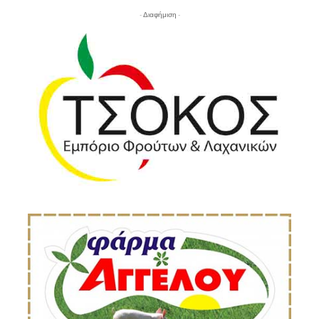
- Διαφήμιση -