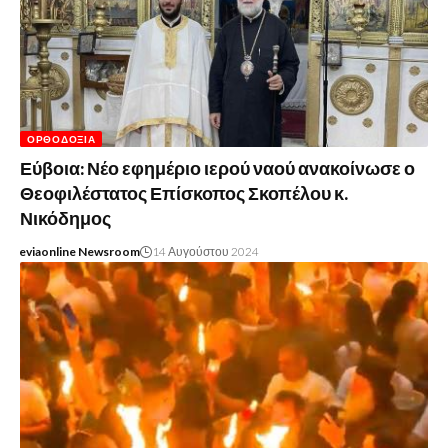
ΟΡΘΟΔΟΞΊΑ
Εύβοια: Νέο εφημέριο ιερού ναού ανακοίνωσε ο
Θεοφιλέστατος Επίσκοπος Σκοπέλου κ.
Νικόδημος
eviaonline Newsroom
14 Αυγούστου 2024