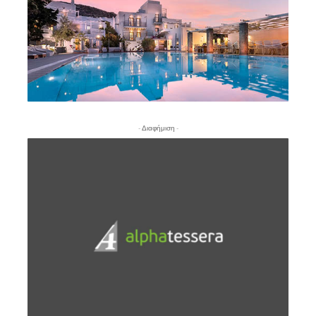
- Διαφήμιση -