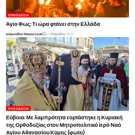
ΟΡΘΟΔΟΞΊΑ
Άγιο Φως: Τι ώρα φτάνει στην Ελλάδα
eviaonline Newsroom
19 Απριλίου 2025
ΟΡΘΟΔΟΞΊΑ
Εύβοια: Με λαμπρότητα εορτάστηκε η Κυριακή
της Ορθοδοξίας στον Μητροπολιτικό Ιερό Ναό
Αγίου Αθανασίου Κύμης (φωτο)