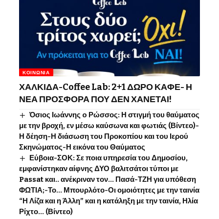
ΚΟΙΝΩΝΊΑ
ΧΑΛΚΙΔΑ-Coffee Lab: 2+1 ΔΩΡΟ ΚΑΦΕ- Η
ΝΕΑ ΠΡΟΣΦΟΡΑ ΠΟΥ ΔΕΝ ΧΑΝΕΤΑΙ!
Όσιος Ιωάννης o Ρώσσος: Η στιγμή του θαύματος
με την βροχή, εν μέσω καύσωνα και φωτιάς (Βίντεο)-
Η δέηση-Η διάσωση του Προκοπίου και του Ιερού
Σκηνώματος-Η εικόνα του Θαύματος
Εύβοια-ΣΟΚ: Σε ποια υπηρεσία του Δημοσίου,
εμφανίστηκαν αίφνης ΔΥΟ βαλιτσάτοι τύποι με
Passat και.. ανέκριναν τον… Πασά-ΤΖΗ για υπόθεση
ΦΩΤΙΑ;-Το… Μπουρλότο-Οι ομοιότητες με την ταινία
“Η Λίζα και η Άλλη” και η κατάληξη με την ταινία, Ηλία
Ρίχτο… (Βίντεο)