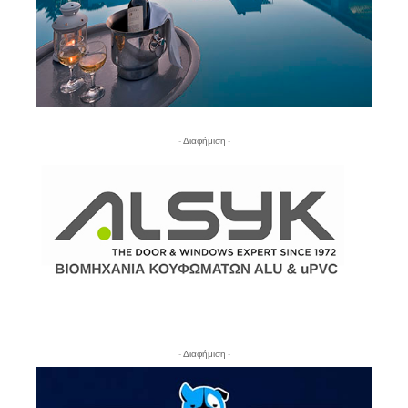
- Διαφήμιση -
- Διαφήμιση -