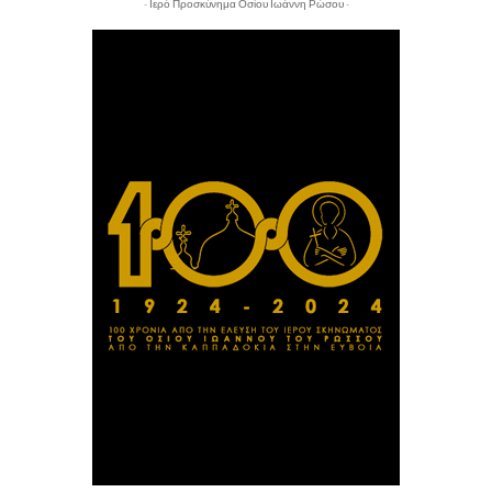
- Ιερό Προσκύνημα Οσίου Ιωάννη Ρώσου -