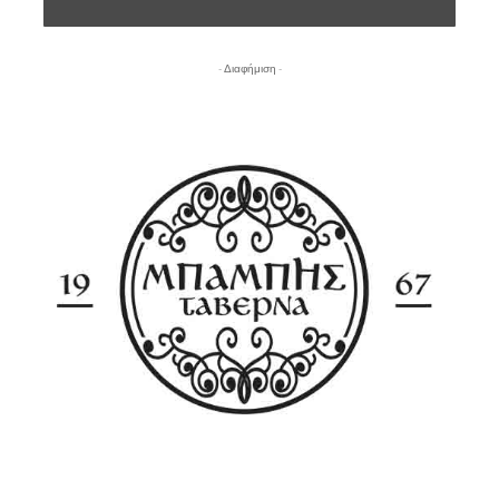
- Διαφήμιση -