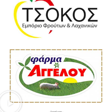
- Διαφήμιση -