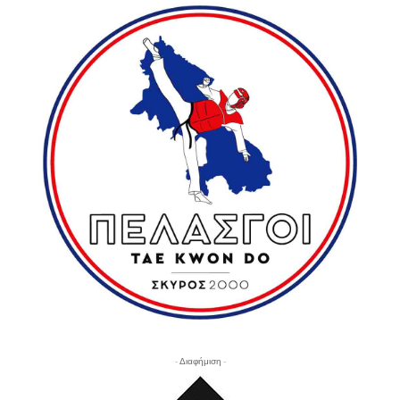
- Διαφήμιση -