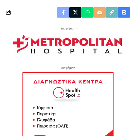
- Διαφήμιση -
- Διαφήμιση -