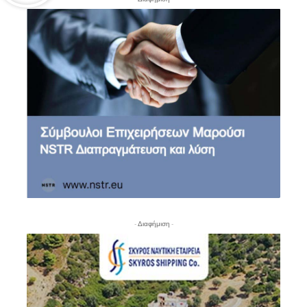
- Διαφήμιση -