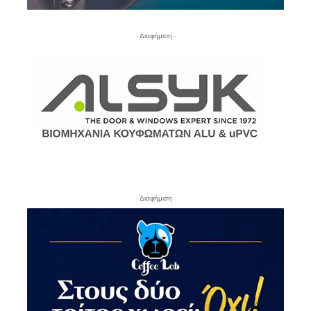
- Διαφήμιση -
- Διαφήμιση -