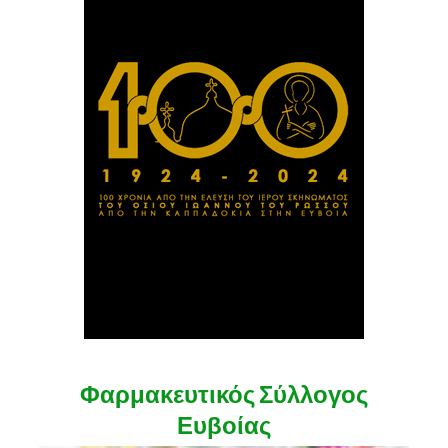
Φαρμακευτικός Σύλλογος
Ευβοίας