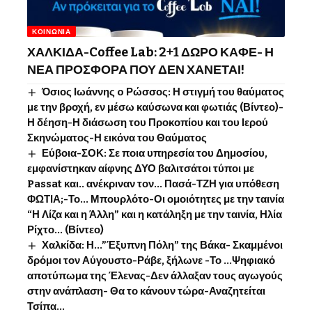
ΚΟΙΝΩΝΊΑ
ΧΑΛΚΙΔΑ-Coffee Lab: 2+1 ΔΩΡΟ ΚΑΦΕ- Η
ΝΕΑ ΠΡΟΣΦΟΡΑ ΠΟΥ ΔΕΝ ΧΑΝΕΤΑΙ!
Όσιος Ιωάννης o Ρώσσος: Η στιγμή του θαύματος
με την βροχή, εν μέσω καύσωνα και φωτιάς (Βίντεο)-
Η δέηση-Η διάσωση του Προκοπίου και του Ιερού
Σκηνώματος-Η εικόνα του Θαύματος
Εύβοια-ΣΟΚ: Σε ποια υπηρεσία του Δημοσίου,
εμφανίστηκαν αίφνης ΔΥΟ βαλιτσάτοι τύποι με
Passat και.. ανέκριναν τον… Πασά-ΤΖΗ για υπόθεση
ΦΩΤΙΑ;-Το… Μπουρλότο-Οι ομοιότητες με την ταινία
“Η Λίζα και η Άλλη” και η κατάληξη με την ταινία, Ηλία
Ρίχτο… (Βίντεο)
Χαλκίδα: Η…”Έξυπνη Πόλη” της Βάκα- Σκαμμένοι
δρόμοι τον Αύγουστο-Ράβε, ξήλωνε -Το …Ψηφιακό
αποτύπωμα της Έλενας-Δεν άλλαξαν τους αγωγούς
στην ανάπλαση- Θα το κάνουν τώρα-Αναζητείται
Τσίπα…