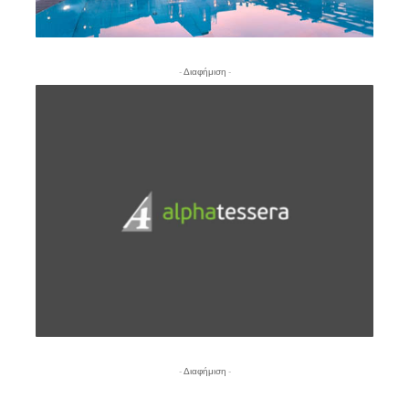
- Διαφήμιση -
- Διαφήμιση -