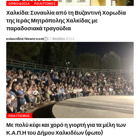
ΟΡΘΟΔΟΞΊΑ
ΠΟΛΙΤΙΣΜΌΣ
Χαλκίδα: Συναυλία από τη Βυζαντινή Χορωδία
της Ιεράς Μητρόπολης Χαλκίδας με
παραδοσιακά τραγούδια
eviaonline Newsroom
21 Ιουλίου 2024
ΠΟΛΙΤΙΣΜΌΣ
Με πολύ κέφι και χορό η γιορτή για τα μέλη των
Κ.Α.Π.Η του Δήμου Χαλκιδέων (φωτο)