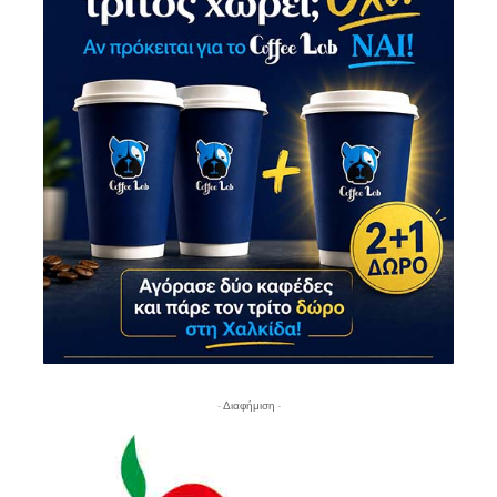
- Διαφήμιση -