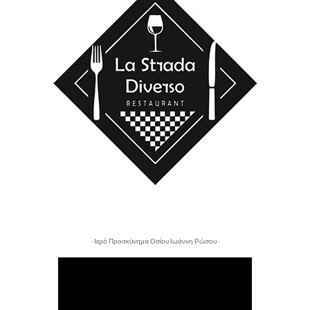
- Ιερό Προσκύνημα Οσίου Ιωάννη Ρώσου -