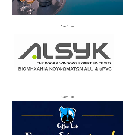
- Διαφήμιση -
- Διαφήμιση -