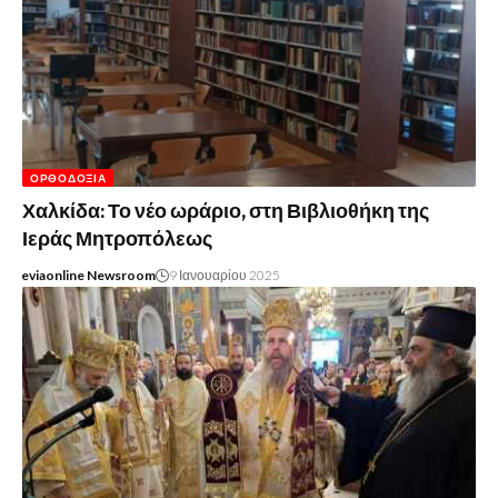
ΟΡΘΟΔΟΞΊΑ
Χαλκίδα: Το νέο ωράριο, στη Βιβλιοθήκη της
Ιεράς Μητροπόλεως
eviaonline Newsroom
9 Ιανουαρίου 2025