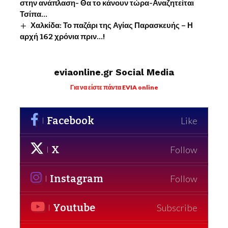
στην ανάπλαση- Θα το κάνουν τώρα-Αναζητείται
Τσίπα…
Χαλκίδα: Το παζάρι της Αγίας Παρασκευής – Η
αρχή 162 χρόνια πριν…!
eviaonline.gr Social Media
Για να είστε πάντα EVIA online
Facebook
Like
X
Follow
Instagram
Follow
Youtube
Subscribe