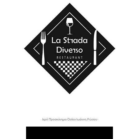
- Ιερό Προσκύνημα Οσίου Ιωάννη Ρώσου -