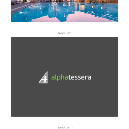
- Διαφήμιση -
- Διαφήμιση -