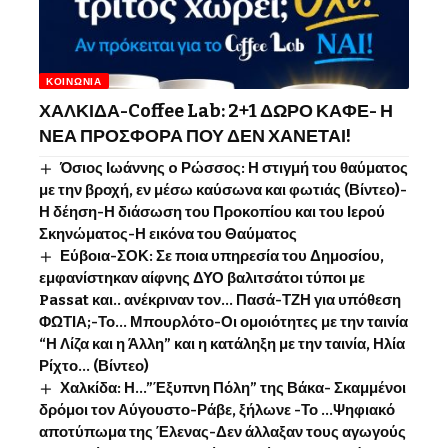
ΚΟΙΝΩΝΊΑ
ΧΑΛΚΙΔΑ-Coffee Lab: 2+1 ΔΩΡΟ ΚΑΦΕ- Η
ΝΕΑ ΠΡΟΣΦΟΡΑ ΠΟΥ ΔΕΝ ΧΑΝΕΤΑΙ!
Όσιος Ιωάννης o Ρώσσος: Η στιγμή του θαύματος
με την βροχή, εν μέσω καύσωνα και φωτιάς (Βίντεο)-
Η δέηση-Η διάσωση του Προκοπίου και του Ιερού
Σκηνώματος-Η εικόνα του Θαύματος
Εύβοια-ΣΟΚ: Σε ποια υπηρεσία του Δημοσίου,
εμφανίστηκαν αίφνης ΔΥΟ βαλιτσάτοι τύποι με
Passat και.. ανέκριναν τον… Πασά-ΤΖΗ για υπόθεση
ΦΩΤΙΑ;-Το… Μπουρλότο-Οι ομοιότητες με την ταινία
“Η Λίζα και η Άλλη” και η κατάληξη με την ταινία, Ηλία
Ρίχτο… (Βίντεο)
Χαλκίδα: Η…”Έξυπνη Πόλη” της Βάκα- Σκαμμένοι
δρόμοι τον Αύγουστο-Ράβε, ξήλωνε -Το …Ψηφιακό
αποτύπωμα της Έλενας-Δεν άλλαξαν τους αγωγούς