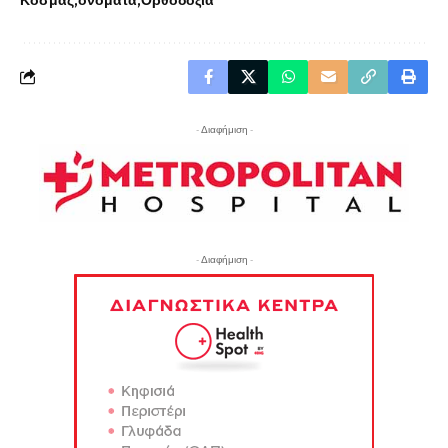
Κοσμάς
ονόματα
Ορθοδοξία
- Διαφήμιση -
- Διαφήμιση -