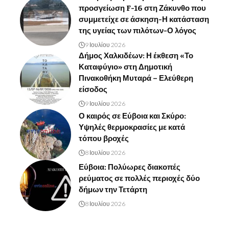
προσγείωση F-16 στη Ζάκυνθο που
συμμετείχε σε άσκηση-Η κατάσταση
της υγείας των πιλότων-Ο λόγος
9 Ιουλίου 2026
Δήμος Χαλκιδέων: Η έκθεση «Το
Καταφύγιο» στη Δημοτική
Πινακοθήκη Μυταρά – Ελεύθερη
είσοδος
9 Ιουλίου 2026
Ο καιρός σε Εύβοια και Σκύρο:
Υψηλές θερμοκρασίες με κατά
τόπου βροχές
8 Ιουλίου 2026
Εύβοια: Πολύωρες διακοπές
ρεύματος σε πολλές περιοχές δύο
δήμων την Τετάρτη
8 Ιουλίου 2026