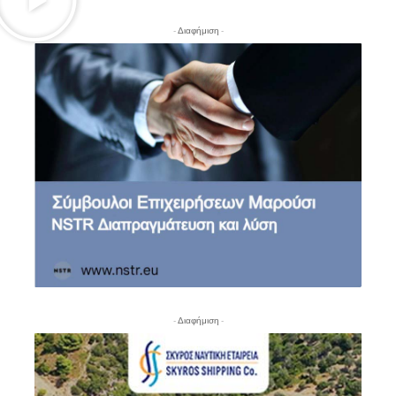
- Διαφήμιση -
- Διαφήμιση -