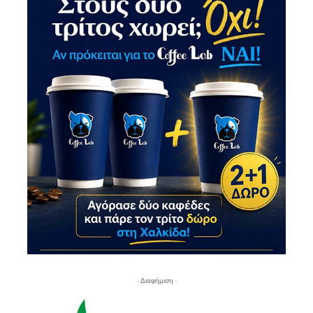
- Διαφήμιση -