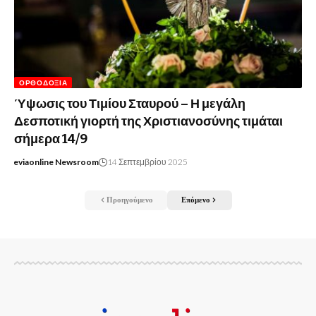
ΟΡΘΟΔΟΞΊΑ
Ύψωσις του Τιμίου Σταυρού – Η μεγάλη
Δεσποτική γιορτή της Χριστιανοσύνης τιμάται
σήμερα 14/9
eviaonline Newsroom
14 Σεπτεμβρίου 2025
Προηγούμενο
Επόμενο