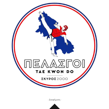
- Διαφήμιση -