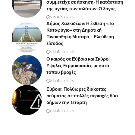
συμμετείχε σε άσκηση-Η κατάσταση
της υγείας των πιλότων-Ο λόγος
9 Ιουλίου 2026
Δήμος Χαλκιδέων: Η έκθεση «Το
Καταφύγιο» στη Δημοτική
Πινακοθήκη Μυταρά – Ελεύθερη
είσοδος
9 Ιουλίου 2026
Ο καιρός σε Εύβοια και Σκύρο:
Υψηλές θερμοκρασίες με κατά
τόπου βροχές
8 Ιουλίου 2026
Εύβοια: Πολύωρες διακοπές
ρεύματος σε πολλές περιοχές δύο
δήμων την Τετάρτη
8 Ιουλίου 2026