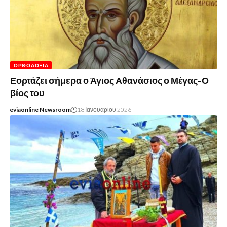
ΟΡΘΟΔΟΞΊΑ
Εορτάζει σήμερα ο Άγιος Αθανάσιος ο Μέγας-Ο
βίος του
eviaonline Newsroom
18 Ιανουαρίου 2026