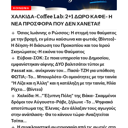
ΚΟΙΝΩΝΊΑ
ΧΑΛΚΙΔΑ-Coffee Lab: 2+1 ΔΩΡΟ ΚΑΦΕ- Η
ΝΕΑ ΠΡΟΣΦΟΡΑ ΠΟΥ ΔΕΝ ΧΑΝΕΤΑΙ!
Όσιος Ιωάννης o Ρώσσος: Η στιγμή του θαύματος
με την βροχή, εν μέσω καύσωνα και φωτιάς (Βίντεο)-
Η δέηση-Η διάσωση του Προκοπίου και του Ιερού
Σκηνώματος-Η εικόνα του Θαύματος
Εύβοια-ΣΟΚ: Σε ποια υπηρεσία του Δημοσίου,
εμφανίστηκαν αίφνης ΔΥΟ βαλιτσάτοι τύποι με
Passat και.. ανέκριναν τον… Πασά-ΤΖΗ για υπόθεση
ΦΩΤΙΑ;-Το… Μπουρλότο-Οι ομοιότητες με την ταινία
“Η Λίζα και η Άλλη” και η κατάληξη με την ταινία, Ηλία
Ρίχτο… (Βίντεο)
Χαλκίδα: Η…”Έξυπνη Πόλη” της Βάκα- Σκαμμένοι
δρόμοι τον Αύγουστο-Ράβε, ξήλωνε -Το …Ψηφιακό
αποτύπωμα της Έλενας-Δεν άλλαξαν τους αγωγούς
στην ανάπλαση- Θα το κάνουν τώρα-Αναζητείται
Τσίπα…
Η συγκλονιστική φωτογραφία από τις φωτιές στη