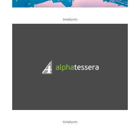
- Διαφήμιση -
- Διαφήμιση -