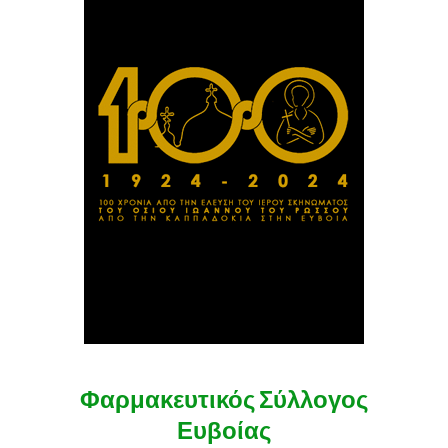
Φαρμακευτικός Σύλλογος
Ευβοίας