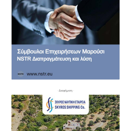
- Διαφήμιση -