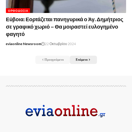
ΟΡΘΟΔΟΞΊΑ
Εύβοια: Εορτάζεται πανηγυρικά ο Άγ. Δημήτριος
σε γραφικό χωριό – Θα μοιραστεί ευλογημένο
φαγητό
eviaonline Newsroom
22 Οκτωβρίου 2024
Προηγούμενο
Επόμενο