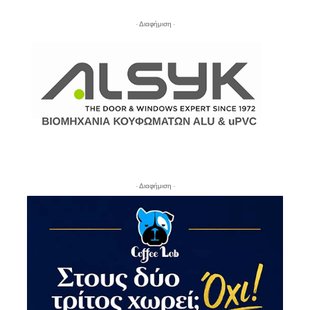
- Διαφήμιση -
- Διαφήμιση -