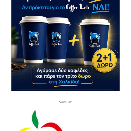
- Διαφήμιση -