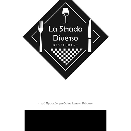
- Ιερό Προσκύνημα Οσίου Ιωάννη Ρώσου -