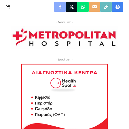
- Διαφήμιση -
- Διαφήμιση -