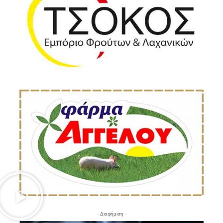
- Διαφήμιση -