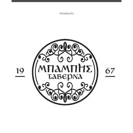
- Διαφήμιση -