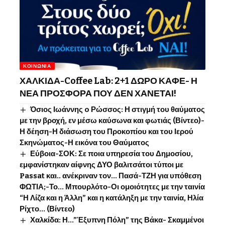
ΚΟΙΝΩΝΊΑ
ΧΑΛΚΙΔΑ-Coffee Lab: 2+1 ΔΩΡΟ ΚΑΦΕ- Η
ΝΕΑ ΠΡΟΣΦΟΡΑ ΠΟΥ ΔΕΝ ΧΑΝΕΤΑΙ!
Όσιος Ιωάννης o Ρώσσος: Η στιγμή του θαύματος
με την βροχή, εν μέσω καύσωνα και φωτιάς (Βίντεο)-
Η δέηση-Η διάσωση του Προκοπίου και του Ιερού
Σκηνώματος-Η εικόνα του Θαύματος
Εύβοια-ΣΟΚ: Σε ποια υπηρεσία του Δημοσίου,
εμφανίστηκαν αίφνης ΔΥΟ βαλιτσάτοι τύποι με
Passat και.. ανέκριναν τον… Πασά-ΤΖΗ για υπόθεση
ΦΩΤΙΑ;-Το… Μπουρλότο-Οι ομοιότητες με την ταινία
“Η Λίζα και η Άλλη” και η κατάληξη με την ταινία, Ηλία
Ρίχτο… (Βίντεο)
Χαλκίδα: Η…”Έξυπνη Πόλη” της Βάκα- Σκαμμένοι