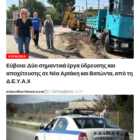
ΚΟΙΝΩΝΊΑ
Εύβοια: Δύο σημαντικά έργα ύδρευσης και
αποχέτευσης σε Νέα Αρτάκη και Βατώντα, από τη
Δ.Ε.Υ.Α.Χ
eviaonline Newsroom
23 Σεπτεμβρίου 2024