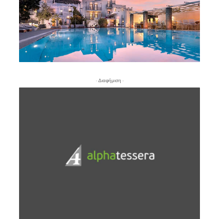
- Διαφήμιση -