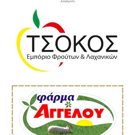
- Διαφήμιση -