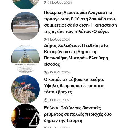
13 Ιουλίου 2026
Πολεμική Αεροπορία: Αναγκαστική
προσγείωση F-16 στη Ζάκυνθο που
συμμετείχε σε άσκηση-Η κατάσταση
της υγείας των πιλότων-Ο λόγος
9 Ιουλίου 2026
Δήμος Χαλκιδέων: Η έκθεση «Το
Καταφύγιο» στη Δημοτική
Πινακοθήκη Μυταρά – Ελεύθερη
είσοδος
9 Ιουλίου 2026
Ο καιρός σε Εύβοια και Σκύρο:
Υψηλές θερμοκρασίες με κατά
τόπου βροχές
8 Ιουλίου 2026
Εύβοια: Πολύωρες διακοπές
ρεύματος σε πολλές περιοχές δύο
δήμων την Τετάρτη