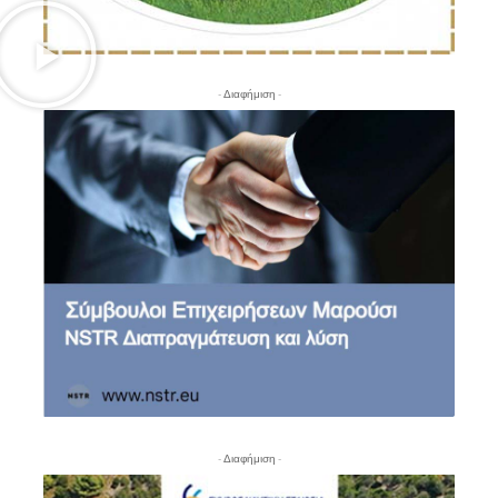
- Διαφήμιση -
- Διαφήμιση -