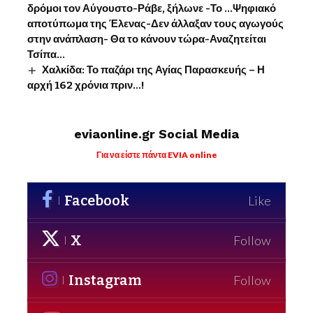
δρόμοι τον Αύγουστο-Ράβε, ξήλωνε -Το …Ψηφιακό
αποτύπωμα της Έλενας-Δεν άλλαξαν τους αγωγούς
στην ανάπλαση- Θα το κάνουν τώρα-Αναζητείται
Τσίπα…
Χαλκίδα: Το παζάρι της Αγίας Παρασκευής – Η
αρχή 162 χρόνια πριν…!
eviaonline.gr Social Media
Για να είστε πάντα EVIA online
Facebook
Like
X
Follow
Instagram
Follow