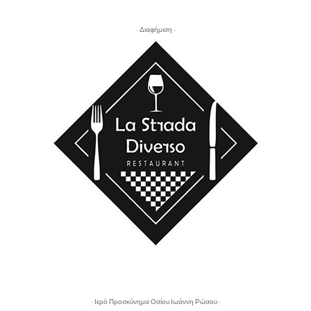
- Διαφήμιση -
- Ιερό Προσκύνημα Οσίου Ιωάννη Ρώσου -