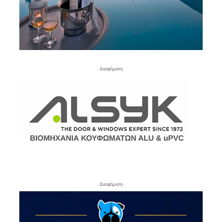
- Διαφήμιση -
- Διαφήμιση -