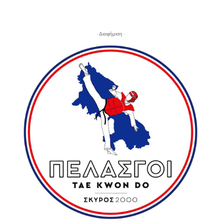
- Διαφήμιση -