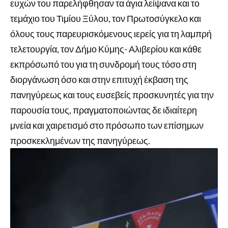
ευχών του παρελήφθησαν τα άγια λείψανα και το
τεμάχιο του Τιμίου Ξύλου, τον Πρωτοσύγκελο και
όλους τους παρευρισκόμενους ιερείς για τη λαμπρή
τελετουργία, τον Δήμο Κύμης- Αλιβερίου και κάθε
εκπρόσωπό του για τη συνδρομή τους τόσο στη
διοργάνωση όσο και στην επιτυχή έκβαση της
πανηγύρεως και τους ευσεβείς προσκυνητές για την
παρουσία τους, πραγματοποιώντας δε ιδιαίτερη
μνεία και χαιρετισμό στο πρόσωπο των επίσημων
προσκεκλημένων της πανηγύρεως.