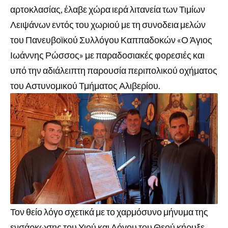
αρτοκλασίας, έλαβε χώρα ιερά λιτανεία των Τιμίων
Λειψάνων εντός του χωριού με τη συνοδεια μελών
του Πανευβοϊκού Συλλόγου Καππαδοκών «Ο Άγιος
Ιωάννης Ρώσσος» με παραδοσιακές φορεσιές και
υπό την αδιάλειπτη παρουσία περιπολικού οχήματος
του Αστυνομικού Τμήματος Αλιβερίου.
Τον θείο λόγο σχετικά με το χαρμόσυνο μήνυμα της
ενσάρκωσης του Υιού και Λόγου του Θεού κήρυξε