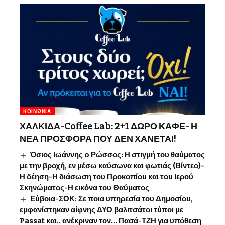
ΚΟΙΝΩΝΊΑ
ΧΑΛΚΙΔΑ-Coffee Lab: 2+1 ΔΩΡΟ ΚΑΦΕ- Η
ΝΕΑ ΠΡΟΣΦΟΡΑ ΠΟΥ ΔΕΝ ΧΑΝΕΤΑΙ!
Όσιος Ιωάννης o Ρώσσος: Η στιγμή του θαύματος
με την βροχή, εν μέσω καύσωνα και φωτιάς (Βίντεο)-
Η δέηση-Η διάσωση του Προκοπίου και του Ιερού
Σκηνώματος-Η εικόνα του Θαύματος
Εύβοια-ΣΟΚ: Σε ποια υπηρεσία του Δημοσίου,
εμφανίστηκαν αίφνης ΔΥΟ βαλιτσάτοι τύποι με
Passat και.. ανέκριναν τον… Πασά-ΤΖΗ για υπόθεση