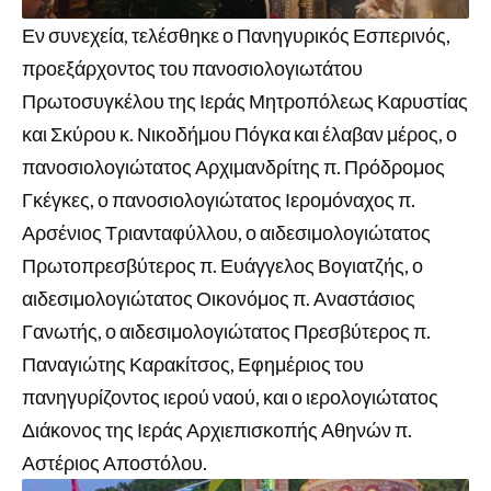
Εν συνεχεία, τελέσθηκε ο Πανηγυρικός Εσπερινός,
προεξάρχοντος του πανοσιολογιωτάτου
Πρωτοσυγκέλου της Ιεράς Μητροπόλεως Καρυστίας
και Σκύρου κ. Νικοδήμου Πόγκα και έλαβαν μέρος, ο
πανοσιολογιώτατος Αρχιμανδρίτης π. Πρόδρομος
Γκέγκες, ο πανοσιολογιώτατος Ιερομόναχος π.
Αρσένιος Τριανταφύλλου, ο αιδεσιμολογιώτατος
Πρωτοπρεσβύτερος π. Ευάγγελος Βογιατζής, ο
αιδεσιμολογιώτατος Οικονόμος π. Αναστάσιος
Γανωτής, ο αιδεσιμολογιώτατος Πρεσβύτερος π.
Παναγιώτης Καρακίτσος, Εφημέριος του
πανηγυρίζοντος ιερού ναού, και ο ιερολογιώτατος
Διάκονος της Ιεράς Αρχιεπισκοπής Αθηνών π.
Αστέριος Αποστόλου.