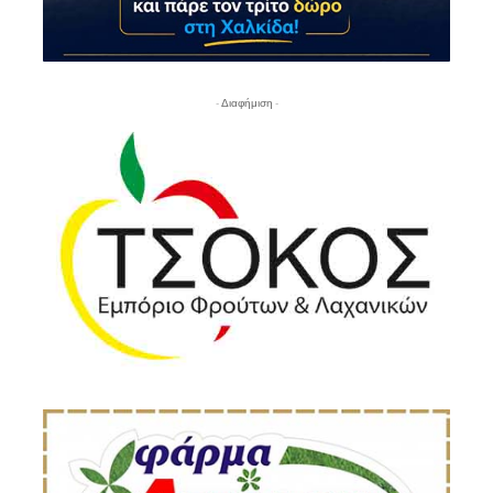
- Διαφήμιση -