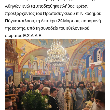
Αθηνών, ενώ τα υποδέχθηκε πλήθος ιερέων
προεξάρχοντος του Πρωτοσυγκέλου π. Νικοδήμου
Πόγκα και λαού, τη Δευτέρα 24 Μαρτίου, παραμονή
της εορτής, υπό τη συνοδεία του εθελοντικού
σώματος Ε.Σ.Δ.Δ.Ε.