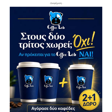
- Διαφήμιση -