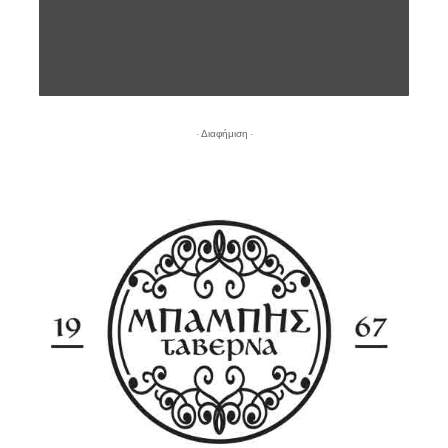
- Διαφήμιση -