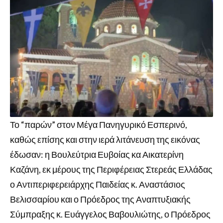
Το “παρών” στον Μέγα Πανηγυρικό Εσπερινό,
καθώς επίσης και στην ιερά λιτάνευση της εικόνας
έδωσαν: η Βουλεύτρια Ευβοίας κα Αικατερίνη
Καζάνη, εκ μέρους της Περιφέρειας Στερεάς Ελλάδας
ο Αντιπεριφερειάρχης Παιδείας κ. Αναστάσιος
Βελισσαρίου και ο Πρόεδρος της Αναπτυξιακής
Σύμπραξης κ. Ευάγγελος Βαβουλιώτης, ο Πρόεδρος