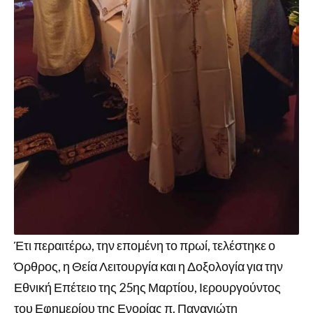
Έτι περαιτέρω, την επομένη το πρωί, τελέστηκε ο
Όρθρος, η Θεία Λειτουργία και η Δοξολογία για την
Εθνική Επέτειο της 25ης Μαρτίου, Ιερουργούντος
του Εφημερίου της Ενορίας π. Παναγιώτη