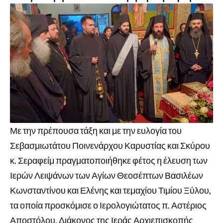
Με την πρέπουσα τάξη και με την ευλογία του
Σεβασμιωτάτου Ποινενάρχου Καρυστίας και Σκύρου
κ. Σεραφείμ πραγματοποιήθηκε φέτος η έλευση των
Ιερών Λειψάνων των Αγίων Θεοσέπτων Βασιλέων
Κωνσταντίνου και Ελένης και τεμαχίου Τιμίου Ξύλου,
τα οποία προσκόμισε ο Ιερολογιώτατος π. Αστέριος
Αποστόλου, Διάκονος της Ιεράς Αρχιεπισκοπής