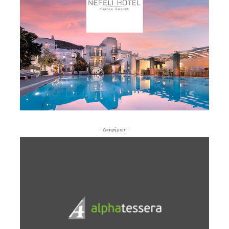
- Διαφήμιση -