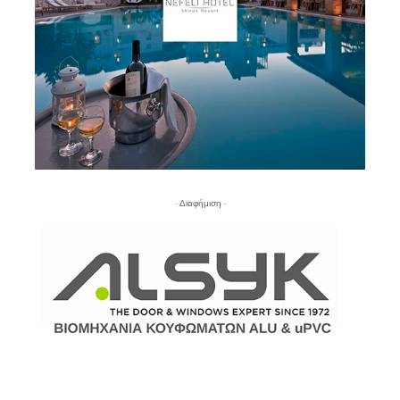
- Διαφήμιση -