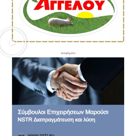
- Διαφήμιση -