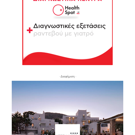
- Διαφήμιση -