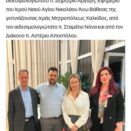
αιδεσιμολογιώτατο π. Δημήτριο Αργύρη, Εφημέριο
του Ιερού Ναού Αγίου Νικολάου Άνω Βάθειας της
γειτνιάζουσας Ιεράς Μητροπόλεως Χαλκίδος, από
τον αιδεσιμολογιώτατο π. Σταμάτιο Νόνα και από τον
Διάκονο π. Αστέριο Αποστόλου.