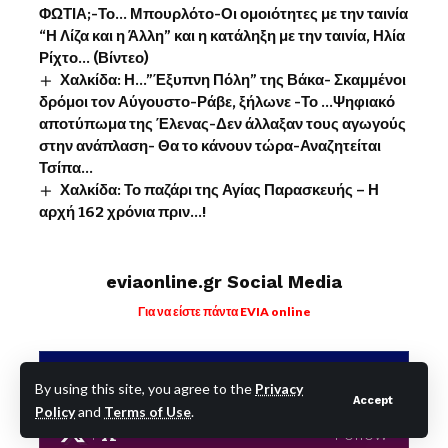
ΦΩΤΙΑ;-Το… Μπουρλότο-Οι ομοιότητες με την ταινία
“Η Λίζα και η Άλλη” και η κατάληξη με την ταινία, Ηλία
Ρίχτο… (Βίντεο)
Χαλκίδα: Η…”Έξυπνη Πόλη” της Βάκα- Σκαμμένοι
δρόμοι τον Αύγουστο-Ράβε, ξήλωνε -Το …Ψηφιακό
αποτύπωμα της Έλενας-Δεν άλλαξαν τους αγωγούς
στην ανάπλαση- Θα το κάνουν τώρα-Αναζητείται
Τσίπα…
Χαλκίδα: Το παζάρι της Αγίας Παρασκευής – Η
αρχή 162 χρόνια πριν…!
eviaonline.gr Social Media
Για να είστε πάντα EVIA online
Facebook
Like
By using this site, you agree to the
Privacy
Accept
Policy
and
Terms of Use
.
X
Follow