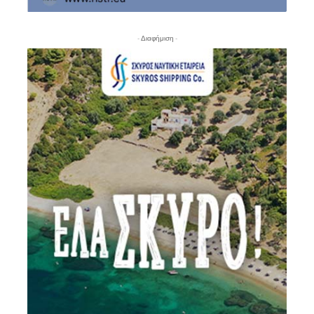
- Διαφήμιση -